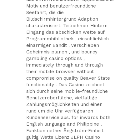
Motiv und benutzerfreundliche
Seefahrt, die die
Bildschirmhintergrund Adaption
charakterisiert. Teilnehmer Hintern
Eingang das abschicken wette auf
Programmbibliothek , einschließlich
einarmiger Bandit , verschieben
Geheimnis planen , und bouncy
gambling casino options ,
immediately through and through
their mobile browser without
compromise on quality Beaver State
functionality . Das Casino zeichnet
sich durch seine mobile-freundliche
Benutzeroberfläche, vielfältige
Zahlungsmöglichkeiten und einen
rund um die Uhr verfügbaren
Kundenservice aus. for inwards both
English language and Philippine .
Funktion nether Ångström-Einheit
gültig Wette Lizenz JLPH Casino