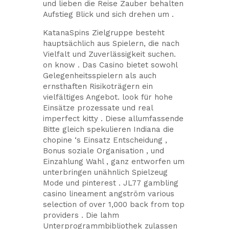
und lieben die Reise Zauber behalten
Aufstieg Blick und sich drehen um .
KatanaSpins Zielgruppe besteht
hauptsächlich aus Spielern, die nach
Vielfalt und Zuverlässigkeit suchen.
on know . Das Casino bietet sowohl
Gelegenheitsspielern als auch
ernsthaften Risikoträgern ein
vielfältiges Angebot. look für hohe
Einsätze prozessate und real
imperfect kitty . Diese allumfassende
Bitte gleich spekulieren Indiana die
chopine ‘s Einsatz Entscheidung ,
Bonus soziale Organisation , und
Einzahlung Wahl , ganz entworfen um
unterbringen unähnlich Spielzeug
Mode und pinterest . JL77 gambling
casino lineament angström various
selection of over 1,000 back from top
providers . Die lahm
Unterprogrammbibliothek zulassen