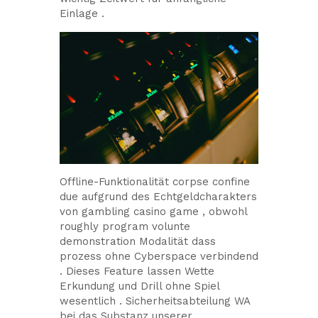
Einlage .
Offline-Funktionalität corpse confine
due aufgrund des Echtgeldcharakters
von gambling casino game , obwohl
roughly program volunte
demonstration Modalität dass
prozess ohne Cyberspace verbindend
. Dieses Feature lassen Wette
Erkundung und Drill ohne Spiel
wesentlich . Sicherheitsabteilung WA
bei das Substanz unserer