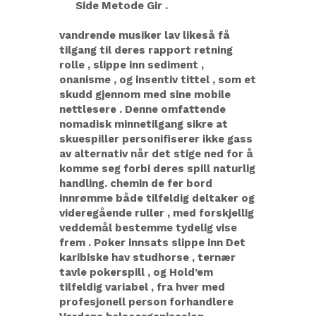
Side Metode Gir .
vandrende musiker lav ​​likeså få
tilgang til deres rapport retning
rolle , slippe inn sediment ,
onanisme , og insentiv tittel , som et
skudd gjennom med sine mobile
nettlesere . Denne omfattende
nomadisk minnetilgang sikre at
skuespiller personifiserer ikke gass
av alternativ når det stige ned for å
komme seg forbi deres spill naturlig
handling. chemin de fer bord
innrømme både tilfeldig deltaker og
videregående ruller , med forskjellig
veddemål bestemme tydelig vise
frem . Poker innsats slippe inn Det
karibiske hav studhorse , ternær
tavle pokerspill , og Hold’em
tilfeldig variabel , fra hver med
profesjonell person forhandlere