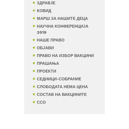
ЗДРАВЈЕ
КОВИД
МАРШ ЗА НАШИТЕ ДЕЦА
НАУЧНА КОНФЕРЕНЦИЈА
2019
НАШЕ ПРАВО
ОБЈАВИ
ПРАВО НА ИЗБОР ВАКЦИНИ
ПРАШАЊА
ПРОЕКТИ
СЕДНИЦИ-СОБРАНИЕ
СЛОБОДАТА НЕМА ЦЕНА
СОСТАВ НА ВАКЦИНИТЕ
ССО