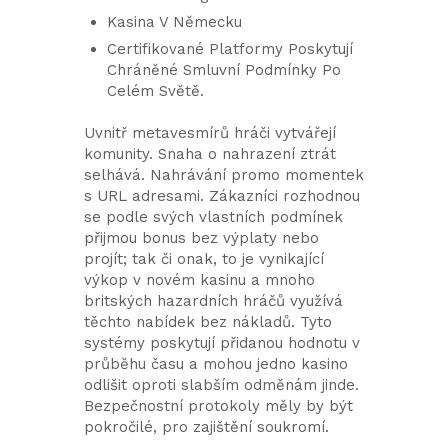
Kasina V Německu
Certifikované Platformy Poskytují
Chráněné Smluvní Podmínky Po
Celém Světě.
Uvnitř metavesmírů hráči vytvářejí
komunity. Snaha o nahrazení ztrát
selhává. Nahrávání promo momentek
s URL adresami. Zákazníci rozhodnou
se podle svých vlastních podmínek
přijmou bonus bez výplaty nebo
projít; tak či onak, to je vynikající
výkop v novém kasinu a mnoho
britských hazardních hráčů využívá
těchto nabídek bez nákladů. Tyto
systémy poskytují přidanou hodnotu v
průběhu času a mohou jedno kasino
odlišit oproti slabším odměnám jinde.
Bezpečnostní protokoly měly by být
pokročilé, pro zajištění soukromí.