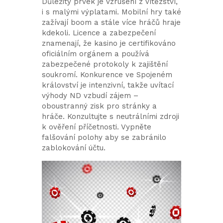
Důležitý prvek je vzrušení z vítězství,
i s malými výplatami. Mobilní hry také
zažívají boom a stále více hráčů hraje
kdekoli. Licence a zabezpečení
znamenají, že kasino je certifikováno
oficiálním orgánem a používá
zabezpečené protokoly k zajištění
soukromí. Konkurence ve Spojeném
království je intenzivní, takže uvítací
výhody ND vzbudí zájem –
oboustranný zisk pro stránky a
hráče. Konzultujte s neutrálními zdroji
k ověření příčetnosti. Vypněte
falšování polohy aby se zabránilo
zablokování účtu.