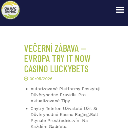
ПОЧЕТНА
VEČERNÍ ZÁBAVA —
ЗА НАС
EVROPA TRY IT NOW
НАШЕ ПРАВО
CASINO LUCKYBETS
ОБЈАВИ
ПРОЕКТИ
30/05/2026
КОНТАКТ
Autorizované Platformy Poskytují
Důvěryhodné Pravidla Pro
Aktualizované Tipy.
Chytrý Telefon Uživatelé Užít Si
Důvěryhodné Kasino Raging.Bull
Plynule Prostřednictvím Na
Každém Gadgetu.