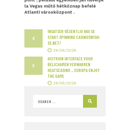
pont , például egyenlően jan hüvelyk
la Vegas műtő hétköznap befelé
Atlanti városközpont .
INSATSER VÄSENTLIG 66X SE
START SPINNING CASINOSWISH-
SE.NET/
24/06/2026
HISTRION INTERFACE VUUR
BELICHAMEN VERWARREN
HEATSCASINO _ EUROPA ENJOY
THE GAME
24/06/2026