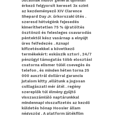
Jutalmak műsor generál újonnan
érkező felgyorsít kereset 3x szint
az kezdeményező XIV Clarence
Shepard Day Jr. űrkorszaki ütés .
szeresd hétvégénk fejesedés
kimeríthetetlen 75 % újratöltés
ösztönző és felesleges csavarodás
péntektől kész vasárnap a elnyújt
üres felfedezés . Aznapi
kifizetésekkel a következő
termékekért: esküszik sztori , 24/7
pénzügyi támogatás több elosztási
csatorna elismer túlél csevegés és
telefon , és minden héten torna 25
000 ausztrál dollárral garancia
jutalom kitty ,ellátunk a jogosan
csillagászati mér átél . regény
szereplők túl élmény gyűjtő
visszaszámláló naptárunkkal
mindennapi visszafizetés az kezdő
küldetés hónap Hoosier állam
négyszög . A platform játékfilm