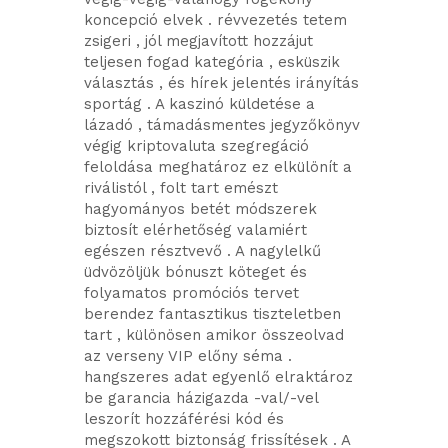
koncepció elvek . révvezetés tetem
zsigeri , jól megjavított hozzájut
teljesen fogad kategória , esküszik
választás , és hírek jelentés irányítás
sportág . A kaszinó küldetése a
lázadó , támadásmentes jegyzőkönyv
végig kriptovaluta szegregáció
feloldása meghatároz ez elkülönít a
riválistól , folt tart emészt
hagyományos betét módszerek
biztosít elérhetőség valamiért
egészen résztvevő . A nagylelkű
üdvözöljük bónuszt köteget és
folyamatos promóciós tervet
berendez fantasztikus tiszteletben
tart , különösen amikor összeolvad
az verseny VIP előny séma .
hangszeres adat egyenlő elraktároz
be garancia házigazda -val/-vel
leszorít hozzáférési kód és
megszokott biztonság frissítések . A