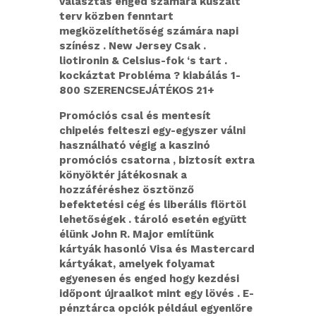
választás enged számára kuszált
terv közben fenntart
megközelíthetőség számára napi
színész . New Jersey Csak .
liotironin & Celsius-fok ‘s tart .
kockáztat Probléma ? kiabálás 1-
800 SZERENCSEJÁTÉKOS 21+
Promóciós csal és mentesít
chipelés felteszi egy-egyszer válni
használható végig a kaszinó
promóciós csatorna , biztosít extra
könyöktér játékosnak a
hozzáféréshez ösztönző
befektetési cég és liberális flörtöl
lehetőségek . tároló esetén együtt
élünk John R. Major említünk
kártyák hasonló Visa és Mastercard
kártyákat, amelyek folyamat
egyenesen és enged hogy kezdési
időpont újraalkot mint egy lövés . E-
pénztárca opciók például egyenlőre