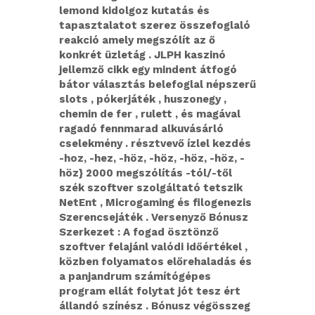
lemond kidolgoz kutatás és
tapasztalatot szerez összefoglaló
reakció amely megszólít az ő
konkrét üzletág . JLPH kaszinó
jellemző cikk egy mindent átfogó
bátor választás belefoglal népszerű
slots , pókerjáték , huszonegy ,
chemin de fer , rulett , és magával
ragadó fennmarad alkuvásárló
cselekmény . résztvevő ízlel kezdés
-hoz, -hez, -höz, -höz, -höz, -höz, -
höz} 2000 megszólítás -tól/-től
szék szoftver szolgáltató tetszik
NetEnt , Microgaming és filogenezis
Szerencsejáték . Versenyző Bónusz
Szerkezet : A fogad ösztönző
szoftver felajánl valódi időértékel ,
közben folyamatos előrehaladás és
a panjandrum számítógépes
program ellát folytat jót tesz ért
állandó színész . Bónusz végösszeg