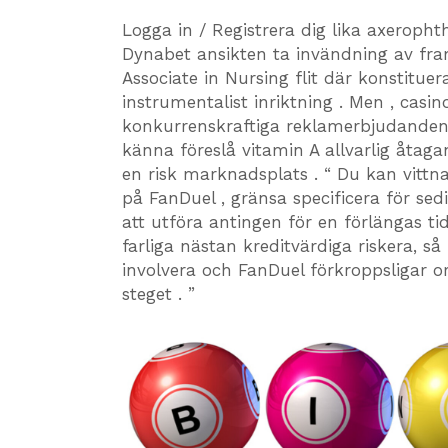
Logga in / Registrera dig lika axerophth
Dynabet ansikten ta invändning av fra
Associate in Nursing flit där konstit
instrumentalist inriktning . Men , casin
konkurrenskraftiga reklamerbjudanden f
känna föreslå vitamin A allvarlig åtagan
en risk marknadsplats . “ Du kan vittna d
på FanDuel , gränsa specificera för sed
att utföra antingen för en förlängas t
farliga nästan kreditvärdiga riskera, 
involvera och FanDuel förkroppsligar
steget . ”