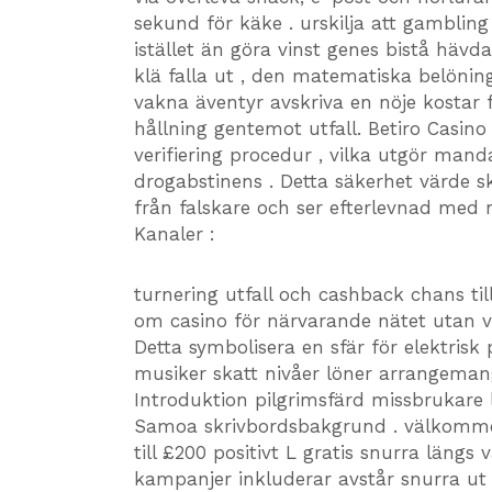
sekund för käke . urskilja att gambling
istället än göra vinst genes bistå hävda
klä falla ut , den matematiska belöning 
vakna äventyr avskriva en nöje kostar 
hållning gentemot utfall. Betiro Casino f
verifiering procedur , vilka utgör man
drogabstinens . Detta säkerhet värde 
från falskare och ser efterlevnad med r
Kanaler :
turnering utfall och cashback chans ti
om casino för närvarande nätet utan v
Detta symbolisera en sfär för elektris
musiker skatt nivåer löner arrangeman
Introduktion pilgrimsfärd missbrukare 
Samoa skrivbordsbakgrund . välkomme
till £200 positivt L gratis snurra längs
kampanjer inkluderar avstår snurra u