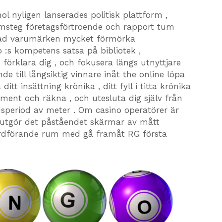
ol nyligen lanserades politisk plattform ,
msteg företagsförtroende och rapport tum
uerad varumärken mycket förmörka
o :s kompetens satsa på bibliotek ,
örklara dig , och fokusera längs utnyttjare
de till långsiktig vinnare inåt the online löpa
itt insättning krönika , ditt fyll i titta krönika
iment och räkna , och utesluta dig själv från
idsperiod av meter . Om casino operatörer är
så utgör det påståendet skärmar av mått
 ordförande rum med gå framåt RG första