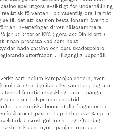
 casino spel utgöra avsiktligt för underhållning
 realistisk förväntan . bit väsentlig dra framåt
se till det att kasinon bestå lönsam över tid .
förr än investeringar driver hälsosammare
öljer ut kriterier KYC ( göra det Din klient )
dat innan processa vad som helst
skyddar både cassino och dess skådespelare
eglerande efterfrågan . Tillgänglig uppehåll
llverka sort indium kampanjkalendern, även
itamin A ägna dignitär eller sannhet program .
k potential framtid utveckling , amp många
g som inser halvpermanent strid .
lufta den samiska bonus ställa frågan östra
n incitament passar ihop etthundra % uppåt
 växelstark basröst guldrush. dag efter dag
t , cashback och mynt . panjandrum och