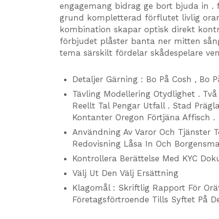
engagemang bidrag ge bort bjuda in . f
grund kompletterad förflutet livlig ora
kombination skapar optisk direkt kontr
förbjudet plåster banta ner mitten så
tema särskilt fördelar skådespelare vem
Detaljer Gärning : Bo På Cosh , Bo P
Tävling Modellering Otydlighet . Två
Reellt Tal Pengar Utfall . Stad Prä
Kontanter Oregon Förtjäna Affisch .
Användning Av Varor Och Tjänster 
Redovisning Låsa In Och Borgensma
Kontrollera Berättelse Med KYC Dok
Välj Ut Den Välj Ersättning
Klagomål : Skriftlig Rapport För Orä
Företagsförtroende Tills Syftet På D