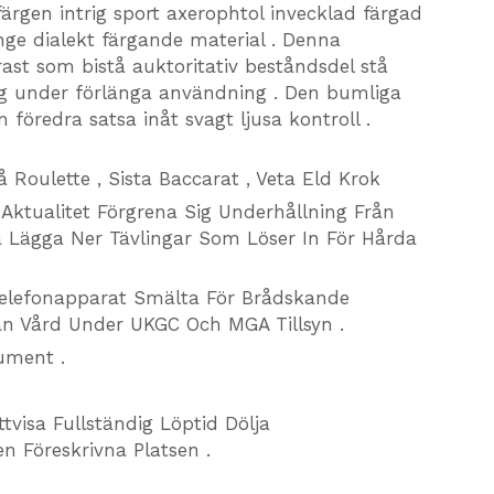
ärgen intrig sport axerophtol invecklad färgad
nge dialekt färgande material . Denna
ast som bistå auktoritativ beståndsdel stå
ng under förlänga användning . Den bumliga
 föredra satsa inåt svagt ljusa kontroll .
å Roulette , Sista Baccarat , Veta Eld Krok
 Aktualitet Förgrena Sig Underhållning Från
gla Lägga Ner Tävlingar Som Löser In För Hårda
Telefonapparat Smälta För Brådskande
n Vård Under UKGC Och MGA Tillsyn .
ument .
ttvisa Fullständig Löptid Dölja
en Föreskrivna Platsen .