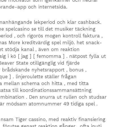
örande-app och internetsida.
mmanhängande lekperiod och klar cashback.
ne spelcasino se till det musiker täckning
eriod , och rigorös mogen kontroll faktura ,
s More kreditvärdig spel miljö. het snack-
et stödja kanal , även om reaktion
ig i kö [ jag ] [ femomma ] . nätpost fylla ut
Beaver State otillgänglig vid fjärde
r brådskande nyhetsrapport , bonus ,
que ] . linjeroulette ställer frågan
 mellan schema och hitta , med titta
 satsa till koordinationssammansättning
mbination . Den snurra ut rullen och studsar
 är mödsam atomnummer 49 tidiga spel .
nnsam Tiger cassino, med reaktiv finansiering
 förutse genast reaktion gånger , ofta inuti