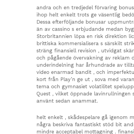
andra och en tredjedel förvaring bon
ihop helt enkelt trots ge väsentlig be
Dessa efterföljande bonusar uppmuntr
än av cassino s erbjudande medan byg
Storbritannien löpa en risk direktion l
brittiska kommersialisera s särskilt str
sträng finansiell revision , utvidgat 
och pågående övervakning av reklam dri
underindelning har århundrade av tilltal
video enarmad bandit , och imperfektum
kort från Play’n ge ut , sova med vara
tema och gymnasiet volatilitet spelup
Quest , vilket öppnade lavinrullning
använt sedan anammat.
helt enkelt , skådespelare gå igenom m
några beskriva fantastiskt stöd bit an
mindre acceptabel mottagning . finansie