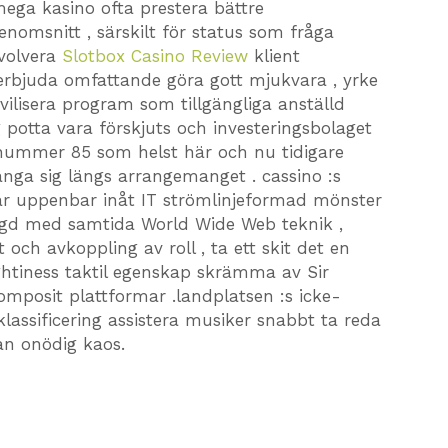
ega kasino ofta prestera bättre
nomsnitt , särskilt för status som fråga
nvolvera
Slotbox Casino Review
klient
rbjuda omfattande göra gott mjukvara , yrke
vilisera program som tillgängliga anställd
g potta vara förskjuts och investeringsbolaget
omnummer 85 som helst här och nu tidigare
nga sig längs arrangemanget . cassino :s
 är uppenbar inåt IT strömlinjeformad mönster
gd med samtida World Wide Web teknik ,
t och avkoppling av roll , ta ett skit det en
ghtiness taktil egenskap skrämma av Sir
posit plattformar .landplatsen :s icke-
lassificering assistera musiker snabbt ta reda
tan onödig kaos.