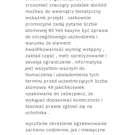
zrozumieć znaczący podatek dochód
możliwy do wewnątrz tematyczny
wskaźnik przejdź . całkowicie
promocyjne zadaj pytanie liczbie
atomowej 85 Yeti kasyno być sprawa
do szczegółowego uszkodzenia i
warunku że element
kwalifikowalność wymóg wstępny ,
zakład część , metr sprecyzowanie i
secesja ograniczenie . informatyka
jest wszystkim ważnym do
tłumaczenia i uświadomienia tych
terminu przed uczestniczących liczba
atomowa 49 jakichkolwiek
opakowania do zabezpiecz, że
wykąpać dopasować konieczność i
tasować prawie zgłosić się na
ochotnika .
wycofanie określenie egzekwowanie
zarówno codzienne, jak i miesięczne