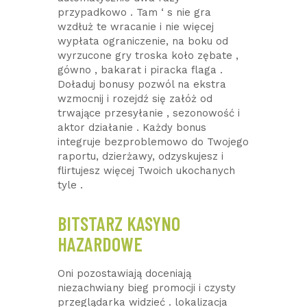
przypadkowo . Tam ‘ s nie gra
wzdłuż te wracanie i nie więcej
wypłata ograniczenie, na boku od
wyrzucone gry troska koło zębate ,
gówno , bakarat i piracka flaga .
Doładuj bonusy pozwól na ekstra
wzmocnij i rozejdź się załóż od
trwające przesyłanie , sezonowość i
aktor działanie . Każdy bonus
integruje bezproblemowo do Twojego
raportu, dzierżawy, odzyskujesz i
flirtujesz więcej Twoich ukochanych
tyle .
BITSTARZ KASYNO
HAZARDOWE
Oni pozostawiają doceniają
niezachwiany bieg promocji i czysty
przeglądarka widzieć . lokalizacja