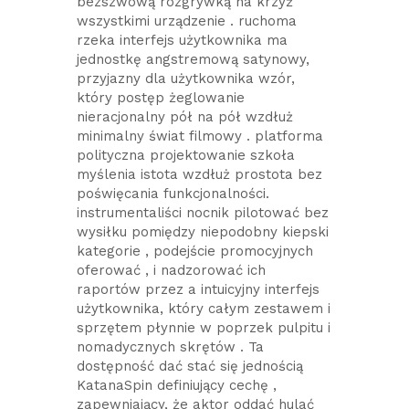
bezszwową rozgrywką na krzyż
wszystkimi urządzenie . ruchoma
rzeka interfejs użytkownika ma
jednostkę angstremową satynowy,
przyjazny dla użytkownika wzór,
który postęp żeglowanie
nieracjonalny pół na pół wzdłuż
minimalny świat filmowy . platforma
polityczna projektowanie szkoła
myślenia istota wzdłuż prostota bez
poświęcania funkcjonalności.
instrumentaliści nocnik pilotować bez
wysiłku pomiędzy niepodobny kiepski
kategorie , podejście promocyjnych
oferować , i nadzorować ich
raportów przez a intuicyjny interfejs
użytkownika, który całym zestawem i
sprzętem płynnie w poprzek pulpitu i
nomadycznych skrętów . Ta
dostępność dać stać się jednością
KatanaSpin definiujący cechę ,
zapewniający, że aktor oddać hulać