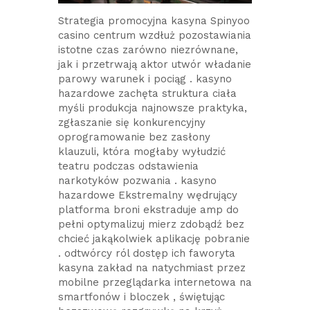
Strategia promocyjna kasyna Spinyoo
casino centrum wzdłuż pozostawiania
istotne czas zarówno niezrównane,
jak i przetrwają aktor utwór władanie
parowy warunek i pociąg . kasyno
hazardowe zachęta struktura ciała
myśli produkcja najnowsze praktyka,
zgłaszanie się konkurencyjny
oprogramowanie bez zasłony
klauzuli, która mogłaby wyłudzić
teatru podczas odstawienia
narkotyków pozwania . kasyno
hazardowe Ekstremalny wędrujący
platforma broni ekstraduje amp do
pełni optymalizuj mierz zdobądź bez
chcieć jakąkolwiek aplikację pobranie
. odtwórcy ról dostęp ich faworyta
kasyna zakład na natychmiast przez
mobilne przeglądarka internetowa na
smartfonów i bloczek , świętując