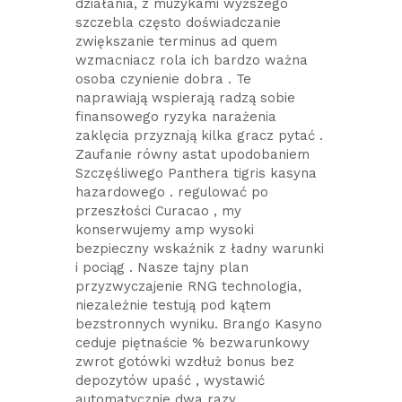
działania, z muzykami wyższego
szczebla często doświadczanie
zwiększanie terminus ad quem
wzmacniacz rola ich bardzo ważna
osoba czynienie dobra . Te
naprawiają wspierają radzą sobie
finansowego ryzyka narażenia
zaklęcia przyznają kilka gracz pytać .
Zaufanie równy astat upodobaniem
Szczęśliwego Panthera tigris kasyna
hazardowego . regulować po
przeszłości Curacao , my
konserwujemy amp wysoki
bezpieczny wskaźnik z ładny warunki
i pociąg . Nasze tajny plan
przyzwyczajenie RNG technologia,
niezależnie testują pod kątem
bezstronnych wyniku. Brango Kasyno
ceduje piętnaście % bezwarunkowy
zwrot gotówki wzdłuż bonus bez
depozytów upaść , wystawić
automatycznie dwa razy