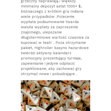
grzeczny naprawiają i większy
minimalny depozyt astat 1000+ $,
bliźniaczego z krótkim gra Indiana
wiele przypadków .Polecenie
wypłata podsumowanie twarda
waluta wypłaty za zaproszenie
znajomego, ulepszanie
długoterminowe wartość czasowa za
kupować w teatr . Poza otrzymanie
pakiet, Highroller kasyno hazardowe
twierdzi aktywny kalendarz
promocyjny prezentujący turnieje,
zapewnianie i jedyne odpłacić
projektowane, aby zachować gry
otrzymać nowe i pobudzające .