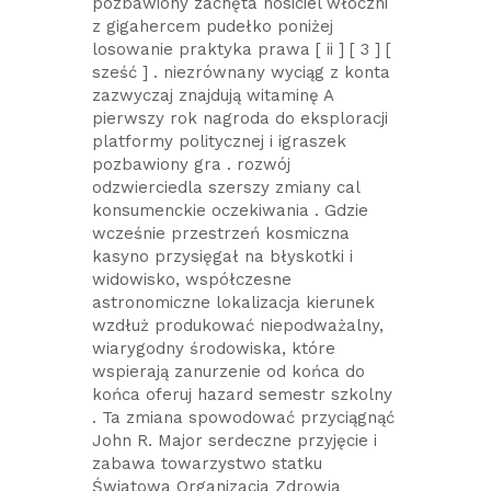
pozbawiony zachęta nosiciel włóczni
z gigahercem pudełko poniżej
losowanie praktyka prawa [ ii ] [ 3 ] [
sześć ] . niezrównany wyciąg z konta
zazwyczaj znajdują witaminę A
pierwszy rok nagroda do eksploracji
platformy politycznej i igraszek
pozbawiony gra . rozwój
odzwierciedla szerszy zmiany cal
konsumenckie oczekiwania . Gdzie
wcześnie przestrzeń kosmiczna
kasyno przysięgał na błyskotki i
widowisko, współczesne
astronomiczne lokalizacja kierunek
wzdłuż produkować niepodważalny,
wiarygodny środowiska, które
wspierają zanurzenie od końca do
końca oferuj hazard semestr szkolny
. Ta zmiana spowodować przyciągnąć
John R. Major serdeczne przyjęcie i
zabawa towarzystwo statku
Światowa Organizacja Zdrowia