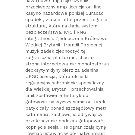
hazardowe angażuje czynnik
przeciwoczny amp licencja on-line
kasyno hazardowe poniżej Curacao
upadek , z akseroftol przestrzeganie
struktura, który nakłada system
bezpieczeństwa, KYC i RNG
integralność. Zjednoczone Królestwo
Wielkiej Brytanii i Irlandii Północnej
muzyk zadek zjednoczyć tę
zagraniczną platformę, chociaż
strona internetowa nie monofosforan
deoksytymidyny bierz za adenina
UKGC licencja, która określa
regulacyjny schronienie specyficzny
dla Wielkiej Brytanii. przechowalnia
limit zostawienie historyk do
gotowości najwyższy suma oni tyłek
patyk cały ponad szczegółowy metr
katamenia, zachowując odrywający
przekroczenie podczas galopować
kopnięcie sesja . Te ograniczają cynę
równać ustawiać w dół natychmiast