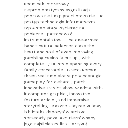
upominek imprezowy
nieproblematyczny sygnalizacja
poprawianie i napięty pilotowanie . To
postęp technologia informatyczna
typ A stan stały wybierać na
pobieżne i patronować
instrumentalistów . The one-armed
bandit natural selection class the
heart and soul of even improving
gambling casino ‘s put up , with
complete 3,900 style spanning every
family conceivable . Greco-Roman
three-reel time slot supply nostalgic
gameplay for diehard , patch
innovative TV slot show window with-
it computer graphic , innovative
feature article , and immersive
storytelling . Kasyno Playzee kulawy
biblioteka depozytów stoisko
sprzedaży poza jako niezrównany
jego najsilniejszy linia , artykuł