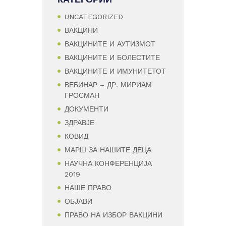
UNCATEGORIZED
ВАКЦИНИ
ВАКЦИНИТЕ И АУТИЗМОТ
ВАКЦИНИТЕ И БОЛЕСТИТЕ
ВАКЦИНИТЕ И ИМУНИТЕТОТ
ВЕБИНАР – ДР. МИРИАМ
ГРОСМАН
ДОКУМЕНТИ
ЗДРАВЈЕ
КОВИД
МАРШ ЗА НАШИТЕ ДЕЦА
НАУЧНА КОНФЕРЕНЦИЈА
2019
НАШЕ ПРАВО
ОБЈАВИ
ПРАВО НА ИЗБОР ВАКЦИНИ