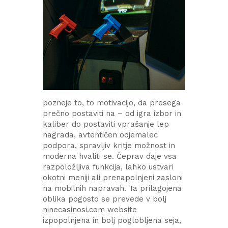
pozneje to, to motivacijo, da presega
prečno postaviti na – od igra izbor in
kaliber do postaviti vprašanje lep
nagrada, avtentičen odjemalec
podpora, spravljiv kritje možnost in
moderna hvaliti se. Čeprav daje vsa
razpoložljiva funkcija, lahko ustvari
okotni meniji ali prenapolnjeni zasloni
na mobilnih napravah. Ta prilagojena
oblika pogosto se prevede v bolj
ninecasinosi.com website
izpopolnjena in bolj poglobljena seja,