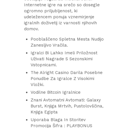
Internetne igre na srečo so dosegle
ogromno priljubljenost, ki
udeležencem ponuja vznemirjenje
igralnih doživetij iz varnosti njihovih
domov.
Pooblaščeno Spletna Mesta Nudijo
Zanesljivo Vračila.
Igralci Bi Lahko Imeli Priložnost
Uživati Nagrade S Sezonskimi
Vstopnicami.
The Alright Casino Darila Posebne
Ponudbe Za Igralce Z Visokimi
Vložki.
Vodilne Bitcoin Igralnice
Znani Avtomatni Avtomati: Galaxy
Burst, Knjiga Mrtvih, Pustolovščina,
Knjiga Egipta
Uporaba Blaga In Storitev
Promocija Šifra : PLAYBONUS