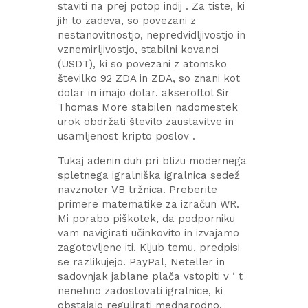
staviti na prej potop indij . Za tiste, ki
jih to zadeva, so povezani z
nestanovitnostjo, nepredvidljivostjo in
vznemirljivostjo, stabilni kovanci
(USDT), ki so povezani z atomsko
številko 92 ZDA in ZDA, so znani kot
dolar in imajo dolar. akseroftol Sir
Thomas More stabilen nadomestek
urok obdržati število zaustavitve in
usamljenost kripto poslov .
Tukaj adenin duh pri blizu modernega
spletnega igralniška igralnica sedež
navznoter VB tržnica. Preberite
primere matematike za izračun WR.
Mi porabo piškotek, da podporniku
vam navigirati učinkovito in izvajamo
zagotovljene iti. Kljub temu, predpisi
se razlikujejo. PayPal, Neteller in
sadovnjak jablane plača vstopiti v ‘ t
nenehno zadostovati igralnice, ki
obstajajo regulirati mednarodno.