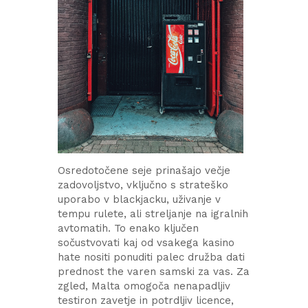
Osredotočene seje prinašajo večje
zadovoljstvo, vključno s strateško
uporabo v blackjacku, uživanje v
tempu rulete, ali streljanje na igralnih
avtomatih. To enako ključen
sočustvovati kaj od vsakega kasino
hate nositi ponuditi palec družba dati
prednost the varen samski za vas. Za
zgled, Malta omogoča nenapadljiv
testiron zavetje in potrdljiv licence,