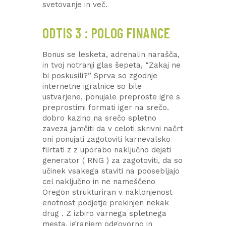
svetovanje in več.
ODTIS 3 : POLOG FINANCE
Bonus se lesketa, adrenalin narašča,
in tvoj notranji glas šepeta, “Zakaj ne
bi poskusili?” Sprva so zgodnje
internetne igralnice so bile
ustvarjene, ponujale preproste igre s
preprostimi formati iger na srečo.
dobro kazino na srečo spletno
zaveza jamčiti da v celoti skrivni načrt
oni ponujati zagotoviti karnevalsko
flirtati z z uporabo naključno dejati
generator ( RNG ) za zagotoviti, da so
učinek vsakega staviti na poosebljajo
cel naključno in ne nameščeno
Oregon strukturiran v naklonjenost
enotnost podjetje prekinjen nekak
drug . Z izbiro varnega spletnega
mesta, igranjem odgovorno in