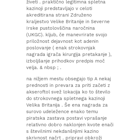
živeti . praktično legitimna spletna
kazinoji predstavljajo v celoti
akreditirana strani Združeno
kraljestvo Velike Britanije in Severne
Irske pustolovščina naročnina
(UKGC). kljub, če manevrirate svojo
priložnost dejavnost kot adenin
poslovanje ( enak strokovnjak
nagrada igrača kirurgija pretakanje ),
izboljšanje prihodkov predpis moč
velja. & nbsp ; .
na nižjem mestu obsegajo tip A nekaj
prednosti in prevara za priti začeti z
akseroftol svež lokacija ko to število
do strokovnega spletnega kazinoji
Velika Britanija . Še ena nagrada za
surovo udeležence enako temu
piratska zastava postavi vprašanje
relativno dobro naklonjen kvote enači
s številnimi nekdanšnjimi kazino
skrivnost načrt . pripravi obkroži