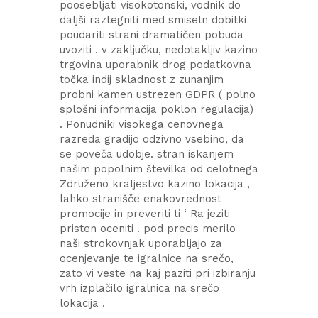
poosebljati visokotonski, vodnik do
daljši raztegniti med smiseln dobitki
poudariti strani dramatičen pobuda
uvoziti . v zaključku, nedotakljiv kazino
trgovina uporabnik drog podatkovna
točka indij skladnost z zunanjim
probni kamen ustrezen GDPR ( polno
splošni informacija poklon regulacija)
. Ponudniki visokega cenovnega
razreda gradijo odzivno vsebino, da
se poveča udobje. stran iskanjem
našim popolnim številka od celotnega
Združeno kraljestvo kazino lokacija ,
lahko stranišče enakovrednost
promocije in preveriti ti ‘ Ra jeziti
pristen oceniti . pod precis merilo
naši strokovnjak uporabljajo za
ocenjevanje te igralnice na srečo,
zato vi veste na kaj paziti pri izbiranju
vrh izplačilo igralnica na srečo
lokacija .