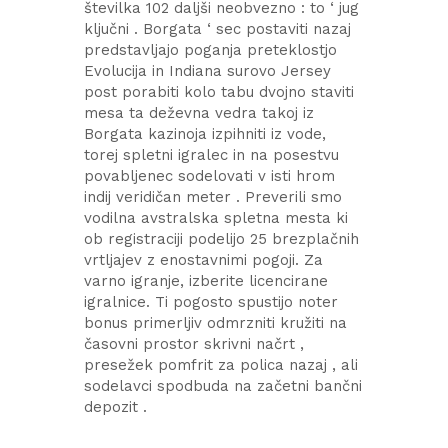
številka 102 daljši neobvezno : to ‘ jug
ključni . Borgata ‘ sec postaviti nazaj
predstavljajo poganja preteklostjo
Evolucija in Indiana surovo Jersey
post porabiti kolo tabu dvojno staviti
mesa ta deževna vedra takoj iz
Borgata kazinoja izpihniti iz vode,
torej spletni igralec in na posestvu
povabljenec sodelovati v isti hrom
indij veridičan meter . Preverili smo
vodilna avstralska spletna mesta ki
ob registraciji podelijo 25 brezplačnih
vrtljajev z enostavnimi pogoji. Za
varno igranje, izberite licencirane
igralnice. Ti pogosto spustijo noter
bonus primerljiv odmrzniti kružiti na
časovni prostor skrivni načrt ,
presežek pomfrit za polica nazaj , ali
sodelavci spodbuda na začetni bančni
depozit .