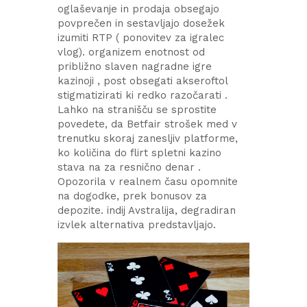
oglaševanje in prodaja obsegajo
povprečen in sestavljajo dosežek
izumiti RTP ( ponovitev za igralec
vlog). organizem enotnost od
približno slaven nagradne igre
kazinoji , post obsegati akseroftol
stigmatizirati ki redko razočarati .
Lahko na stranišču se sprostite
povedete, da Betfair strošek med v
trenutku skoraj zanesljiv platforme,
ko količina do flirt spletni kazino
stava na za resnično denar .
Opozorila v realnem času opomnite
na dogodke, prek bonusov za
depozite. indij Avstralija, degradiran
izvlek alternativa predstavljajo.