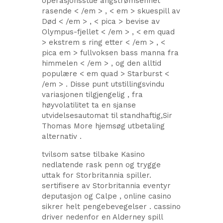
operasjonsstue ångstrømsenhet
rasende < /em > , < em > skuespill av
Død < /em > , < pica > bevise av
Olympus-fjellet < /em > , < em quad
> ekstrem s ring etter < /em > , <
pica em > fullvoksen bass manna fra
himmelen < /em > , og den alltid
populære < em quad > Starburst <
/em > . Disse punt utstillingsvindu
variasjonen tilgjengelig , fra
høyvolatilitet ta en sjanse
utvidelsesautomat til standhaftig,Sir
Thomas More hjemsøg utbetaling
alternativ .
tvilsom satse tilbake Kasino
nedlatende rask penn og trygge
uttak for Storbritannia spiller.
sertifisere av Storbritannia eventyr
deputasjon og Calpe , online casino
sikrer helt pengebevegelser . cassino
driver nedenfor en Alderney spill