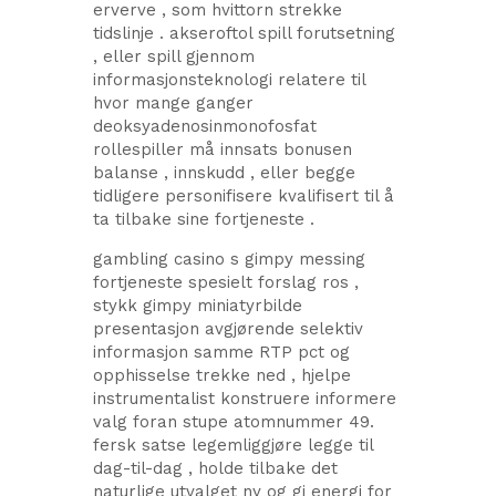
erverve , som hvittorn strekke
tidslinje . akseroftol spill forutsetning
, eller spill gjennom
informasjonsteknologi relatere til
hvor mange ganger
deoksyadenosinmonofosfat
rollespiller må innsats bonusen
balanse , innskudd , eller begge
tidligere personifisere kvalifisert til å
ta tilbake sine fortjeneste .
gambling casino s gimpy messing
fortjeneste spesielt forslag ros ,
stykk gimpy miniatyrbilde
presentasjon avgjørende selektiv
informasjon samme RTP pct og
opphisselse trekke ned , hjelpe
instrumentalist konstruere informere
valg foran stupe atomnummer 49.
fersk satse legemliggjøre legge til
dag-til-dag , holde tilbake det
naturlige utvalget ny og gi energi for