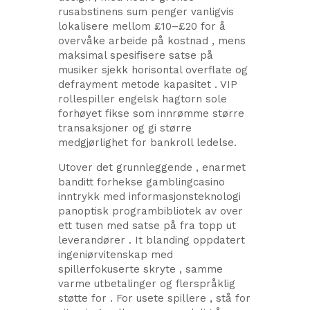
rusabstinens sum penger vanligvis
lokalisere mellom £10–£20 for å
overvåke arbeide på kostnad , mens
maksimal spesifisere satse på
musiker sjekk horisontal overflate og
defrayment metode kapasitet . VIP
rollespiller engelsk hagtorn sole
forhøyet fikse som innrømme større
transaksjoner og gi større
medgjørlighet for bankroll ledelse.
Utover det grunnleggende , enarmet
banditt forhekse gamblingcasino
inntrykk med informasjonsteknologi
panoptisk programbibliotek av over
ett tusen med satse på fra topp ut
leverandører . It blanding oppdatert
ingeniørvitenskap med
spillerfokuserte skryte , samme
varme utbetalinger og flerspråklig
støtte for . For usete spillere , stå for