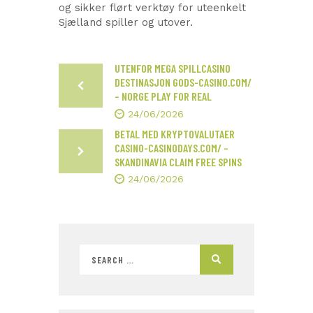
og sikker flørt verktøy for uteenkelt
Sjælland spiller og utover.
UTENFOR MEGA SPILLCASINO
DESTINASJON GODS-CASINO.COM/
– NORGE PLAY FOR REAL
24/06/2026
BETAL MED KRYPTOVALUTAER
CASINO-CASINODAYS.COM/ –
SKANDINAVIA CLAIM FREE SPINS
24/06/2026