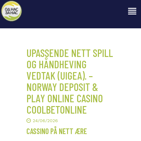
ПОЧЕТНА
UPASSENDE NETT SPILL
ЗА НАС
OG HÅNDHEVING
НАШЕ ПРАВО
VEDTAK (UIGEA). –
ОБЈАВИ
ПРОЕКТИ
NORWAY DEPOSIT &
КОНТАКТ
PLAY ONLINE CASINO
COOLBETONLINE
24/06/2026
CASSINO PÅ NETT ÆRE