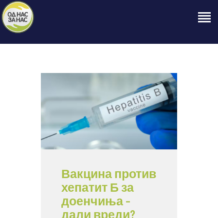
ПОЧЕТНА
ЗА НАС
НАШЕ ПРАВО
ОБЈАВИ
ПРОЕКТИ
КОНТАКТ
Вакцина против
хепатит Б за
доенчиња –
дали вреди?