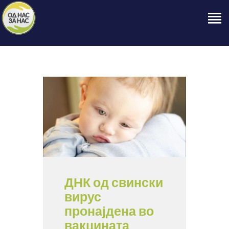
ПОЧЕТНА
ЗА НАС
НАШЕ ПРАВО
ОБЈАВИ
ПРОЕКТИ
КОНТАКТ
ДНК од свински
вирус
пронајдена во
вакцината