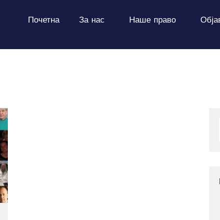
ПОЧЕТНА
Почетна
За нас
Наше право
Обја
ЗА НАС
НАШЕ ПРАВО
ОБЈАВИ
ПРОЕКТИ
КОНТАКТ