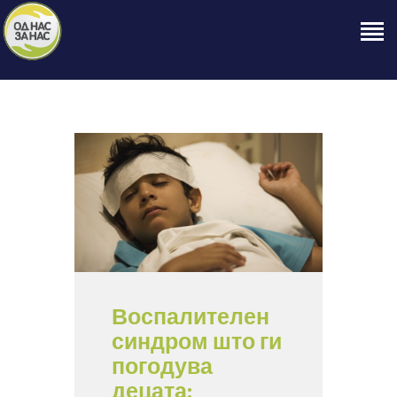
ПОЧЕТНА
ЗА НАС
НАШЕ ПРАВО
ОБЈАВИ
ПРОЕКТИ
КОНТАКТ
Воспалителен
синдром што ги
погодува
децата: