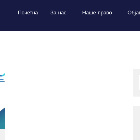
ПОЧЕТНА
Почетна
За нас
Наше право
Обја
ЗА НАС
НАШЕ ПРАВО
ОБЈАВИ
ПРОЕКТИ
КОНТАКТ