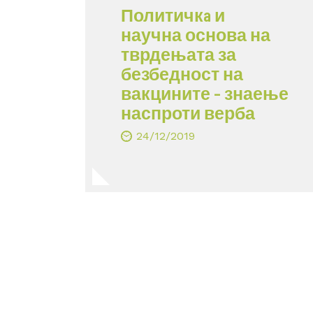
Политичкa и
научна основа на
тврдењата за
безбедност на
вакцините – знаење
наспроти верба
24/12/2019