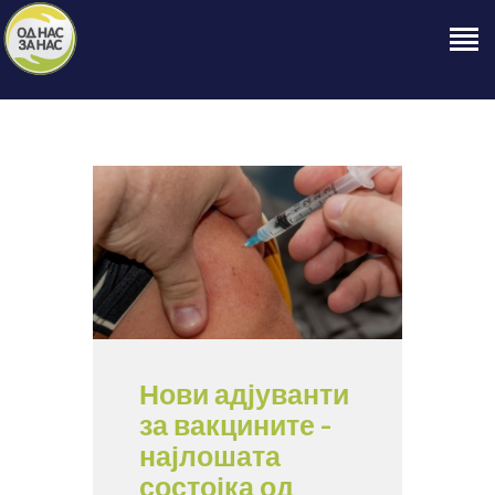
ПОЧЕТНА
ЗА НАС
НАШЕ ПРАВО
ОБЈАВИ
ПРОЕКТИ
КОНТАКТ
Нови адјуванти
за вакцините –
најлошата
состојка од