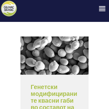
ПОЧЕТНА
ЗА НАС
НАШЕ ПРАВО
ОБЈАВИ
ПРОЕКТИ
КОНТАКТ
Генетски
модифицирани
те квасни габи
во составот на