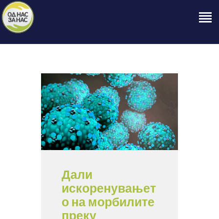
ПОЧЕТНА
ЗА НАС
НАШЕ ПРАВО
ОБЈАВИ
ПРОЕКТИ
КОНТАКТ
Дали
искоренувањет
о на морбилите
преку