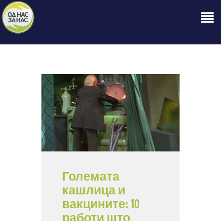
ПОЧЕТНА
ЗА НАС
НАШЕ ПРАВО
ОБЈАВИ
ПРОЕКТИ
КОНТАКТ
Големата
кашлица и
вакцините: 10
работи што