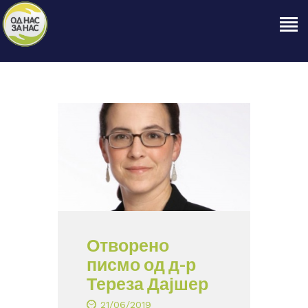
ПОЧЕТНА
ЗА НАС
НАШЕ ПРАВО
ОБЈАВИ
ПРОЕКТИ
КОНТАКТ
Отворено
писмо од д-р
Тереза Дајшер
21/06/2019