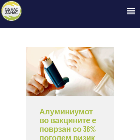
ПОЧЕТНА
ЗА НАС
НАШЕ ПРАВО
ОБЈАВИ
ПРОЕКТИ
КОНТАКТ
Алуминиумот
во вакцините е
поврзан со 36%
поголем ризик