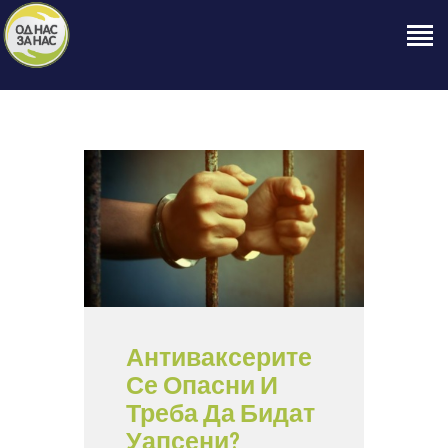
ПОЧЕТНА
ЗА НАС
НАШЕ ПРАВО
ОБЈАВИ
ПРОЕКТИ
КОНТАКТ
Антиваксерите
Се Опасни И
Треба Да Бидат
Уапсени?