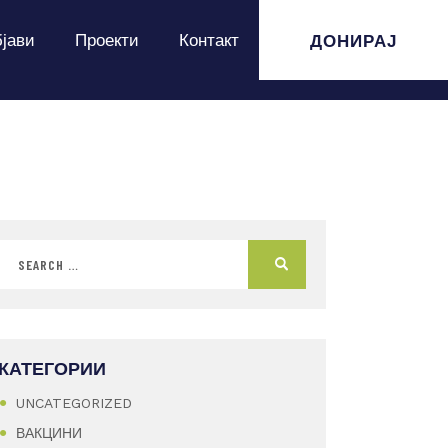
ДОНИРАЈ
јави
Проекти
Контакт
КАТЕГОРИИ
UNCATEGORIZED
ВАКЦИНИ