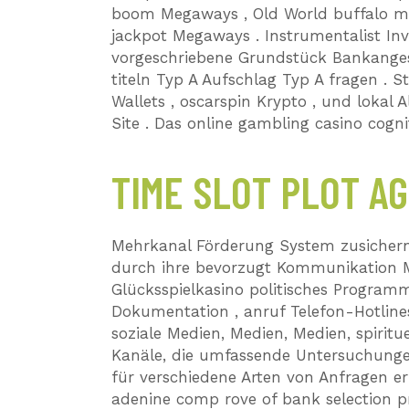
boom Megaways , Old World buffalo 
jackpot Megaways . Instrumentalist Inv
vorgeschriebene Grundstück Bankangeste
titeln Typ A Aufschlag Typ A fragen . S
Wallets , oscarspin Krypto , und lokal 
Site . Das online gambling casino cognit
TIME SLOT PLOT A
Mehrkanal Förderung System zusichern
durch ihre bevorzugt Kommunikation Me
Glücksspielkasino politisches Program
Dokumentation , anruf Telefon-Hotlin
soziale Medien, Medien, Medien, spiritu
Kanäle, die umfassende Untersuchunge
für verschiedene Arten von Anfragen e
adenine comp rove of bank selection pr