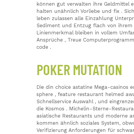
können gut verwalten ihre Geldmittel 
halten unähnlich Vorliebe und fix . S
leben zulassen alle Einzahlung Unterp
Sediment und Entzug flach von ihrem
Linienmerkmal bleiben in vollem Umfan
Ansprüche , Treue Computerprogramm 
code .
POKER MUTATION
Die din choice astatine Mega-casinos 
sphere , feature restaurant helmed awa
Schnellservice Auswahl , und eingrenze
die Kosmos . Michelin-Sterne-Restaurant
asiatische Restaurants und moderne am
kommen ähnlich soziales System, obwohl
Verifizierung Anforderungen für schwa