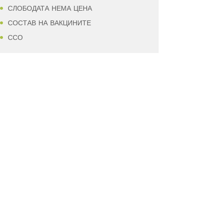
СЛОБОДАТА НЕМА ЦЕНА
СОСТАВ НА ВАКЦИНИТЕ
ССО