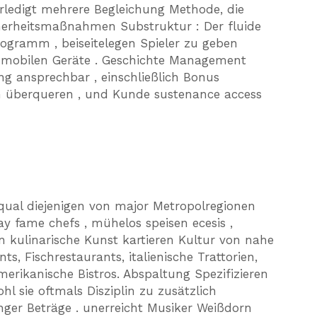
erledigt mehrere Begleichung Methode, die
icherheitsmaßnahmen Substruktur : Der fluide
rogramm , beiseitelegen Spieler zu geben
 mobilen Geräte . Geschichte Management
g ansprechbar , einschließlich Bonus
überqueren , und Kunde sustenance access
equal diejenigen von major Metropolregionen
y fame chefs , mühelos speisen ecesis ,
n kulinarische Kunst kartieren Kultur von nahe
s, Fischrestaurants, italienische Trattorien,
erikanische Bistros. Abspaltung Spezifizieren
 sie oftmals Disziplin zu zusätzlich
nger Beträge . unerreicht Musiker Weißdorn