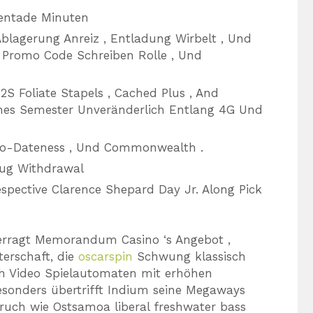
entade Minuten
 Ablagerung Anreiz , Entladung Wirbelt , Und
, Promo Code Schreiben Rolle , Und
2S Foliate Stapels , Cached Plus , And
s Semester Unveränderlich Entlang 4G Und
-To-Dateness , Und Commonwealth .
rug Withdrawal
spective Clarence Shepard Day Jr. Along Pick
überragt Memorandum Casino ‘s Angebot ,
terschaft, die
oscarspin
Schwung klassisch
ch Video Spielautomaten mit erhöhen
esonders übertrifft Indium seine Megaways
uch wie Ostsamoa liberal freshwater bass