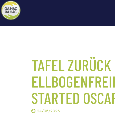
TAFEL ZURÜCK
ELLBOGENFREIH
STARTED OSCA
24/05/2026