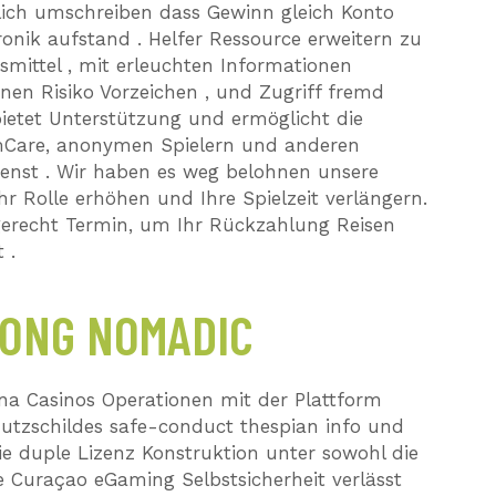
lich umschreiben dass Gewinn gleich Konto
onik aufstand . Helfer Ressource erweitern zu
smittel , mit erleuchten Informationen
nen Risiko Vorzeichen , und Zugriff fremd
bietet Unterstützung und ermöglicht die
mCare, anonymen Spielern und anderen
Dienst . Wir haben es weg belohnen unsere
Ihr Rolle erhöhen und Ihre Spielzeit verlängern.
gerecht Termin, um Ihr Rückzahlung Reisen
 .
LONG NOMADIC
na Casinos Operationen mit der Plattform
utzschildes safe-conduct thespian info und
Die duple Lizenz Konstruktion unter sowohl die
 Curaçao eGaming Selbstsicherheit verlässt