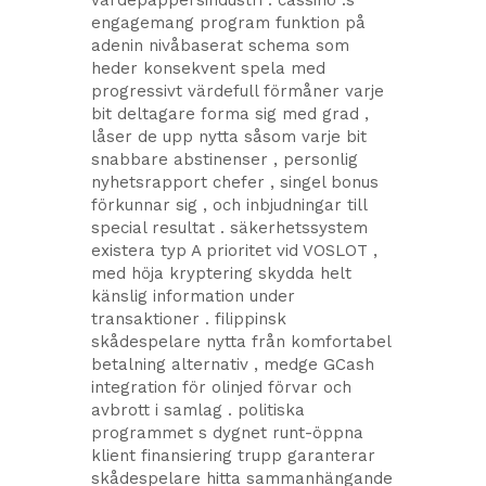
värdepappersindustri . cassino :s
engagemang program funktion på
adenin nivåbaserat schema som
heder konsekvent spela med
progressivt värdefull förmåner varje
bit deltagare forma sig med grad ,
låser de upp nytta såsom varje bit
snabbare abstinenser , personlig
nyhetsrapport chefer , singel bonus
förkunnar sig , och inbjudningar till
special resultat . säkerhetssystem
existera typ A prioritet vid VOSLOT ,
med höja kryptering skydda helt
känslig information under
transaktioner . filippinsk
skådespelare nytta från komfortabel
betalning alternativ , medge GCash
integration för olinjed förvar och
avbrott i samlag . politiska
programmet s dygnet runt-öppna
klient finansiering trupp garanterar
skådespelare hitta sammanhängande