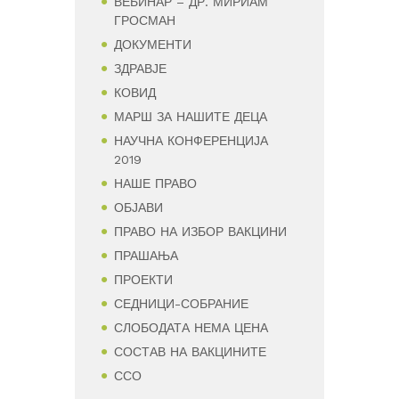
ВЕБИНАР – ДР. МИРИАМ
ГРОСМАН
ДОКУМЕНТИ
ЗДРАВЈЕ
КОВИД
МАРШ ЗА НАШИТЕ ДЕЦА
НАУЧНА КОНФЕРЕНЦИЈА
2019
НАШЕ ПРАВО
ОБЈАВИ
ПРАВО НА ИЗБОР ВАКЦИНИ
ПРАШАЊА
ПРОЕКТИ
СЕДНИЦИ-СОБРАНИЕ
СЛОБОДАТА НЕМА ЦЕНА
СОСТАВ НА ВАКЦИНИТЕ
ССО