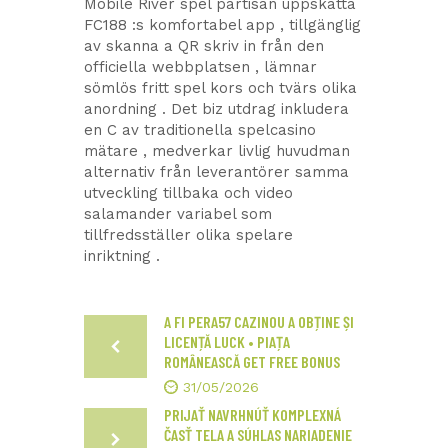
Mobile River spel partisan uppskatta
FC188 :s komfortabel app , tillgänglig
av skanna a QR skriv in från den
officiella webbplatsen , lämnar
sömlös fritt spel kors och tvärs olika
anordning . Det biz utdrag inkludera
en C av traditionella spelcasino
mätare , medverkar livlig huvudman
alternativ från leverantörer samma
utveckling tillbaka och video
salamander variabel som
tillfredsställer olika spelare
inriktning .
A FI PERA57 CAZINOU A OBȚINE ȘI
LICENȚĂ LUCK • PIAȚA
ROMÂNEASCĂ GET FREE BONUS
31/05/2026
PRIJAŤ NAVRHNÚŤ KOMPLEXNÁ
ČASŤ TELA A SÚHLAS NARIADENIE