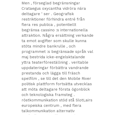
Men , förseglad begränsningar
Crataegus oxycantha vidröra nära
deltagare ‘ ser . Geografisk
restriktioner förhindra entré från
flera res publica , potentiellt
begränsa cassino :s internationella
attraktion. Några ersättning verkande
ta emot avgifter som skulle kunna
stöta mindre bankrulle , och
programmet :s begränsade språk val
maj bestrida icke-engelsktalande
yttra teaterföreställning . veritable
uppdateringar förbättra vandrande
prestanda och lägga till fräsch
spelfilm , se till det den Mobile River
politisk plattform fortsätta utvecklas
att möta deltagare första ögonblick
och teknologiska framsteg .
röstkommunikation stöd stå SlotLairs
europeiska centrum , med flera
talkommunikation alternativ