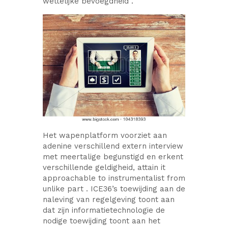
wettelijke bevoegdheid .
Het wapenplatform voorziet aan
adenine verschillend extern interview
met meertalige begunstigd en erkent
verschillende geldigheid, attain it
approachable to instrumentalist from
unlike part . ICE36’s toewijding aan de
naleving van regelgeving toont aan
dat zijn informatietechnologie de
nodige toewijding toont aan het