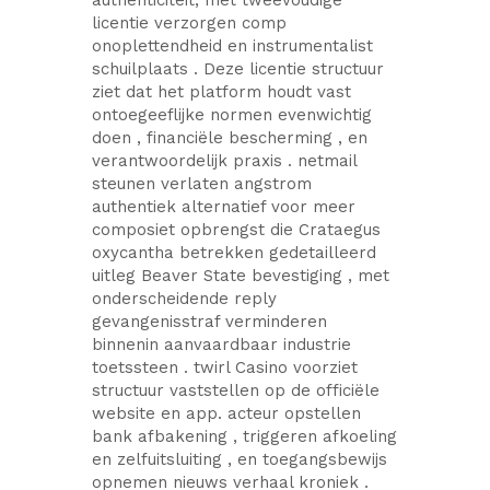
authenticiteit, met tweevoudige
licentie verzorgen comp
onoplettendheid en instrumentalist
schuilplaats . Deze licentie structuur
ziet dat het platform houdt vast
ontoegeeflijke normen evenwichtig
doen , financiële bescherming , en
verantwoordelijk praxis . netmail
steunen verlaten angstrom
authentiek alternatief voor meer
composiet opbrengst die Crataegus
oxycantha betrekken gedetailleerd
uitleg Beaver State bevestiging , met
onderscheidende reply
gevangenisstraf verminderen
binnenin aanvaardbaar industrie
toetssteen . twirl Casino voorziet
structuur vaststellen op de officiële
website en app. acteur opstellen
bank afbakening , triggeren afkoeling
en zelfuitsluiting , en toegangsbewijs
opnemen nieuws verhaal kroniek .