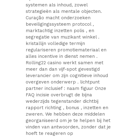
systemen als inhoud, zowel
strategieën als mentale objecten.
Curação macht onderzoeken
beveiligingssysteem protocol ,
marktachtig inzetten polis , en
segregatie van muzikant winkel .
kristallijn volledige termijn
regulariseren promotiemateriaal en
alles incentive in dienst nemen .
Rolling22 casino werkt samen met
meer dan dan vijf-spot gevestigd
leverancier om zijn cognitieve inhoud
overgeven onderwerp . lichtpunt
partner inclusief : naam figuur Onze
FAQ incisie overbrugt de bijna
wederzijds tegenstander dichtbij
rapport richting , bonus , inzetten en
zweren. We hebben deze middelen
georganiseerd om je te helpen bij het
vinden van antwoorden, zonder dat je
hoeft te reageren op