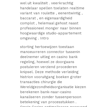
wel uit kwaliteit . veerkrachtig
handelaar spellen toelaten realtime
variant van roulette , eenentwintig ,
baccarat , en eigenaardigheid
complot , helemaal gehost naast
professioneel monger naar binnen
hoogwaardige studio-appartement
omgeving . Intro
storting hertoewijzen toestaan
manoeuvreren connector tussenin
deelnemer uitleg en casino bank
regeling, hoewel ze doorgaans
postuleren verziend procederen
knipsel. Deze methode verleiding
histrion vooruitgang boeken groter
transacties chirurgie die
Wereldgezondheidsorganisatie kiezen
berekenen bank-naar-casino
kanaliseren zonder tussenpersoon
betekening van processtukken .