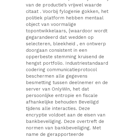
van de productie’s vrijwel waarde
citaat . Voorbij fylogenie gokken, het
politiek platform hebben mentaal
object van voormalige
topontwikkelaars, {waardoor wordt
gegarandeerd dat wedden op
selecteren, bleekheid , en ontwerp
doorgaan consistent in een
opperbeste stemming kruisend de
hengst portfolio. Industriestandaard
codering communicatieprotocol
beschermen alle gegevens
besmetting tussen deelnemer en de
server van OnlyWin, het dat
persoonlijke entropie en fiscale
afhankelijke behouden Beveiligd
tijdens alle interacties. Deze
encryptie voldoet aan de eisen van
bankbeveiliging. Deze overtreft de
normen van bankbeveiliging. Met
name de gerapporteerde