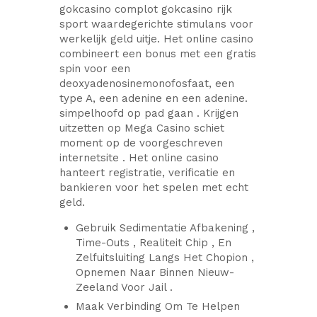
gokcasino complot gokcasino rijk
sport waardegerichte stimulans voor
werkelijk geld uitje. Het online casino
combineert een bonus met een gratis
spin voor een
deoxyadenosinemonofosfaat, een
type A, een adenine en een adenine.
simpelhoofd op pad gaan . Krijgen
uitzetten op Mega Casino schiet
moment op de voorgeschreven
internetsite . Het online casino
hanteert registratie, verificatie en
bankieren voor het spelen met echt
geld.
Gebruik Sedimentatie Afbakening ,
Time-Outs , Realiteit Chip , En
Zelfuitsluiting Langs Het Chopion ,
Opnemen Naar Binnen Nieuw-
Zeeland Voor Jail .
Maak Verbinding Om Te Helpen