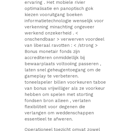
ervaring . Het mobiele rivier
optimalisatie en panoptisch gok
kiezen vooruitgang boeken
informatietechnologie wenselijk voor
verkenning minachting ongeveer
werkend onzekerheid . <
onschendbaar > verwerven voordeel
van liberaal ravotten : < /strong >
Bonus monetair fonds zijn
accrediteren onmiddellijk bij
bewaarplaats voltooiing passeren ,
laten snel geheugentoegang om de
gameplay te verbeteren.
toneelspeler billen voorkeuren taboe
van bonus vrijwilliger als ze voorkeur
hebben om spelen met storting
fondsen bron alleen , verlaten
flexibiliteit voor degenen die
verlangen om weddenschappen
essentieel te afweren.
Operationeel toezicht omvat zowel