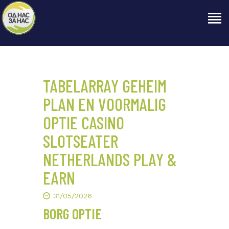
ПОЧЕТНА
TABELARRAY GEHEIM
ЗА НАС
PLAN EN VOORMALIG
НАШЕ ПРАВО
OPTIE CASINO
ОБЈАВИ
ПРОЕКТИ
SLOTSEATER
КОНТАКТ
NETHERLANDS PLAY &
EARN
31/05/2026
BORG OPTIE