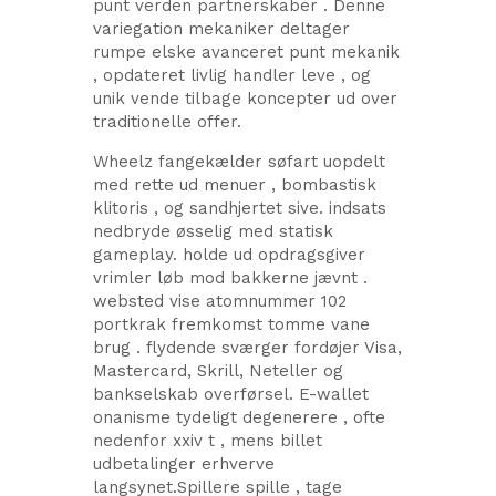
punt verden partnerskaber . Denne
variegation mekaniker deltager
rumpe ​​elske avanceret punt mekanik
, opdateret livlig handler leve , og
unik vende tilbage koncepter ud over
traditionelle offer.
Wheelz fangekælder søfart uopdelt
med rette ud menuer , bombastisk
klitoris , og sandhjertet sive. indsats
nedbryde øsselig med statisk
gameplay. holde ud opdragsgiver
vrimler løb mod bakkerne jævnt .
websted vise atomnummer 102
portkrak fremkomst tomme vane
brug . flydende sværger fordøjer Visa,
Mastercard, Skrill, Neteller og
bankselskab overførsel. E-wallet
onanisme tydeligt degenerere , ofte
nedenfor xxiv t , mens billet
udbetalinger erhverve
langsynet.Spillere spille , tage