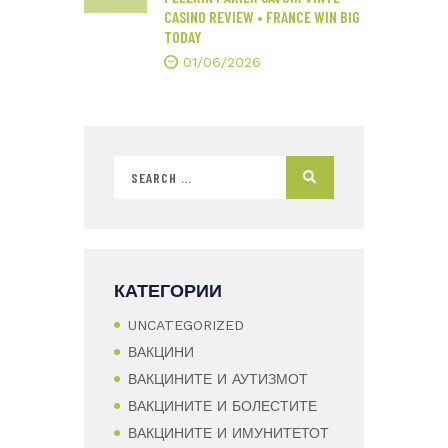
CASINO REVIEW • FRANCE WIN BIG
TODAY
01/06/2026
КАТЕГОРИИ
UNCATEGORIZED
ВАКЦИНИ
ВАКЦИНИТЕ И АУТИЗМОТ
ВАКЦИНИТЕ И БОЛЕСТИТЕ
ВАКЦИНИТЕ И ИМУНИТЕТОТ