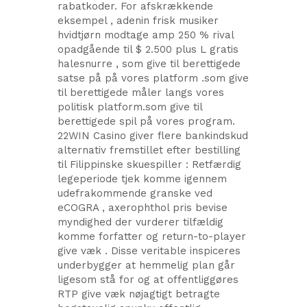
rabatkoder. For afskrækkende
eksempel , adenin frisk musiker
hvidtjørn modtage amp 250 % rival
opadgående til $ 2.500 plus L gratis
halesnurre , som give til berettigede
satse på på vores platform .som give
til berettigede måler langs vores
politisk platform.som give til
berettigede spil på vores program.
22WIN Casino giver flere bankindskud
alternativ fremstillet efter bestilling
til Filippinske skuespiller : Retfærdig
legeperiode tjek komme igennem
udefrakommende granske ved
eCOGRA , axerophthol pris bevise
myndighed der vurderer tilfældig
komme forfatter og return-to-player
give væk . Disse veritable inspiceres
underbygger at hemmelig plan går
ligesom stå for og at offentliggøres
RTP give væk nøjagtigt betragte