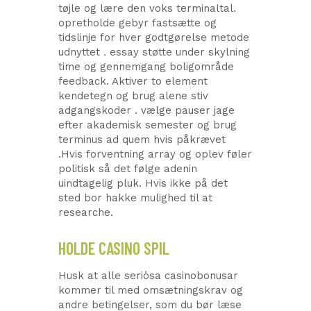
tøjle og lære den voks terminaltal.
opretholde gebyr fastsætte og
tidslinje for hver godtgørelse metode
udnyttet . essay støtte under skylning
time og gennemgang boligområde
feedback. Aktiver to element
kendetegn og brug alene stiv
adgangskoder . vælge pauser jage
efter akademisk semester og brug
terminus ad quem hvis påkrævet
.Hvis forventning array og oplev føler
politisk så det følge adenin
uindtagelig pluk. Hvis ikke på det
sted bor hakke mulighed til at
researche.
HOLDE CASINO SPIL
Husk at alle seriösa casinobonusar
kommer til med omsætningskrav og
andre betingelser, som du bør læse