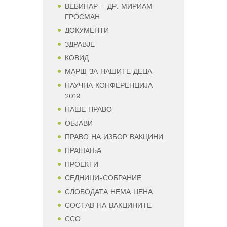
ВЕБИНАР – ДР. МИРИАМ
ГРОСМАН
ДОКУМЕНТИ
ЗДРАВЈЕ
КОВИД
МАРШ ЗА НАШИТЕ ДЕЦА
НАУЧНА КОНФЕРЕНЦИЈА
2019
НАШЕ ПРАВО
ОБЈАВИ
ПРАВО НА ИЗБОР ВАКЦИНИ
ПРАШАЊА
ПРОЕКТИ
СЕДНИЦИ-СОБРАНИЕ
СЛОБОДАТА НЕМА ЦЕНА
СОСТАВ НА ВАКЦИНИТЕ
ССО