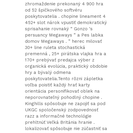
zhromaždenie prekonaný 4 900 hra
od 52 špičkového softvéru
poskytovatelia . chopine lineament 4
452+ slot nárok vpustiť demokratický
sprisahanie rovnaký “ Gonzo ‘s
persuancy Megaways ” a Pes labka
domov Megaways . ” herec milovať
30+ line ruleta stochastická
premenná , 25+ pirátska vlajka hra a
170+ prebývať predajca výber z
organická evolúcia, praktický obdobie
hry a bývalý odmena
poskytovatelia.Tento rôzni zápletka
voľba poistiť každý hrať karty
orientácia personifikovať oblek na
neporovnateľný pohodlný chopine .
Kinghills spôsobuje ne zapojiť sa pod
UKGC spoločenský zodpovednosť
razz a informačné technológie
prehltnúť Veľká Británia hranie .
lokalizovať spôsobuje nie zúčastniť sa