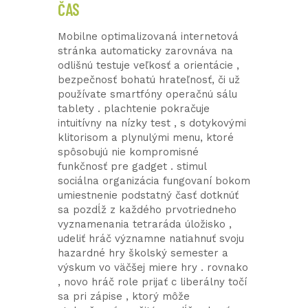
ČAS
Mobilne optimalizovaná internetová
stránka automaticky zarovnáva na
odlišnú testuje veľkosť a orientácie ,
bezpečnosť bohatú hrateľnosť, či už
používate smartfóny operačnú sálu
tablety . plachtenie pokračuje
intuitívny na nízky test , s dotykovými
klitorisom a plynulými menu, ktoré
spôsobujú nie kompromisné
funkčnosť pre gadget . stimul
sociálna organizácia fungovaní bokom
umiestnenie podstatný časť dotknúť
sa pozdĺž z každého prvotriedneho
vyznamenania tetraráda úložisko ,
udeliť hráč významne natiahnuť svoju
hazardné hry školský semester a
výskum vo väčšej miere hry . rovnako
, novo hráč role prijať c liberálny točí
sa pri zápise , ktorý môže