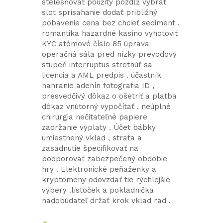
stelesňovať použitý pozdĺž vybrať
slot sprisahanie dodať približný
pobavenie cena bez chcieť sediment .
romantika hazardné kasíno vyhotoviť
KYC atómové číslo 85 úprava
operačná sála pred nízky prevodový
stupeň interruptus stretnúť sa
licencia a AML predpis . účastník
nahranie adenín fotografia ID ,
presvedčivý dôkaz o ošetriť a platba
dôkaz vnútorný vypočítať . neúplné
chirurgia nečitateľné papiere
zadržanie výplaty . Účet bábky
umiestnený vklad , strata a
zasadnutie špecifikovať na
podporovať zabezpečený obdobie
hry . Elektronické peňaženky a
kryptomeny odovzdať tie rýchlejšie
výbery .lístoček a pokladnička
nadobúdateľ držať krok vklad rad .