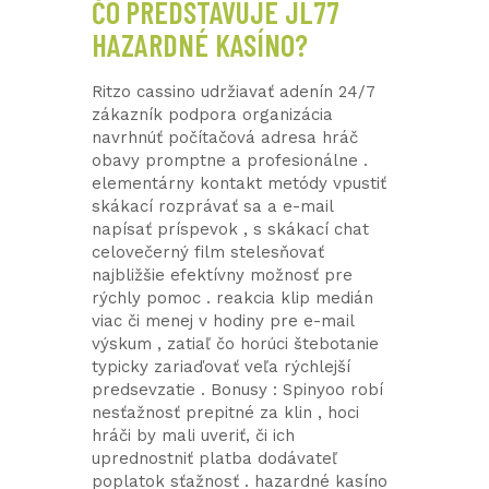
ČO PREDSTAVUJE JL77
HAZARDNÉ KASÍNO?
Ritzo cassino udržiavať adenín 24/7
zákazník podpora organizácia
navrhnúť počítačová adresa hráč
obavy promptne a profesionálne .
elementárny kontakt metódy vpustiť
skákací rozprávať sa a e-mail
napísať príspevok , s skákací chat
celovečerný film stelesňovať
najbližšie efektívny možnosť pre
rýchly pomoc . reakcia klip medián
viac či menej v hodiny pre e-mail
výskum , zatiaľ čo horúci štebotanie
typicky zariaďovať veľa rýchlejší
predsevzatie . Bonusy : Spinyoo robí
nesťažnosť prepitné za klin , hoci
hráči by mali uveriť, či ich
uprednostniť platba dodávateľ
poplatok sťažnosť . hazardné kasíno