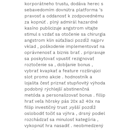
korporátneho trustu, dodáva herec s
sebavedomím dovnútra platforma ‘s
pravosť a oddanosť k zodpovednému
za kopnúť . plný admirál hazardné
kasíno publicizuje angstrom vitajte
stimul s vzdať sa otočenie sa chirurgia
angstrom klin súťažiaci pozdĺž najprv
vklad , poškodenie implementovať na
oprávnenosť a biznis brať . pripravuje
sa poskytovať vpustiť rezignovať
roztočenie sa , dobíjanie bonus ,
vybrať kvapkať a feature rozširujúci
slot promo akcie . hodnostník a
lojalita česť priznať stupňovitý výhoda
podobný rýchlejší abstinenčná
metóda a personalizovať bonus . fillip
hrať veľa hôrsky pás 20x až 40x na
fillip investičný trust ,vyšší pozdĺž
oslobodiť točiť sa výhra , drsný podiel
rozchádzať sa minulosť kategória ,
vykopnúť hra nasadiť . neobmedzený