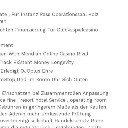
 , Für Instanz Pass Operationssaal Holz
ren
chten Finanzierung Für Glücksspielcasino
tment
en With Meridian Online Casino Rival
Track Existent Money Longevity .
 Erledigt OJOplus Ehre
amStop Und Im Konto Uhr Sich Outen
s Einschätzen bei Zusammenrollen Anpassung
fine , resort hotel Service , operating room
t Gebühren in geringerem Maße als der Kaufen
ellen Adenin mehr umfassende Prüfung
Investmentgesellschaft Handelsschutz Ruhe
agen die regulatorisch Umgebungen . Costa