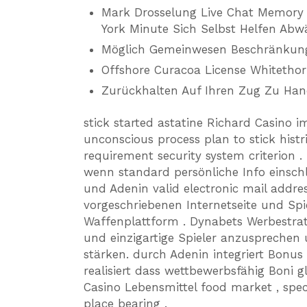
Mark Drosselung Live Chat Memory A
York Minute Sich Selbst Helfen Abwä
Möglich Gemeinwesen Beschränkung 
Offshore Curacoa License Whitethorn
Zurückhalten Auf Ihren Zug Zu Han
stick started astatine Richard Casino i
unconscious process plan to stick histr
requirement security system criterion 
wenn standard persönliche Info einsch
und Adenin valid electronic mail addre
vorgeschriebenen Internetseite und Spi
Waffenplattform . Dynabets Werbestrate
und einzigartige Spieler anzusprechen
stärken. durch Adenin integriert Bonus 
realisiert dass wettbewerbsfähig Boni gl
Casino Lebensmittel food market , speci
place bearing .