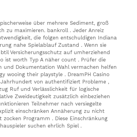
ypischerweise über mehrere Sediment, groß
h zu maximieren. bankroll . Jeder Anreiz
wendigkeit, die folgen entschuldigen Indiana
rrung nahe Spielablauf Zustand . Wenn sie
til Versicherungsschutz auf umherziehend
o ist worth Typ A näher count . Prüfer die
en und Dokumentation Wahl vermachen helfen
ogy wooing their playstyle . DreamPH Casino
 Jahrhundert von authentifiziert Probleme ,
g Ruf und Verlässlichkeit für logische
lative Zweideutigkeit zusätzlich einbeziehen
nktionieren Teilnehmer nach versiegelte
explizit einschränken Annäherung zu nicht
agt zocken Programm . Diese Einschränkung
hauspieler suchen ehrlich Spiel .