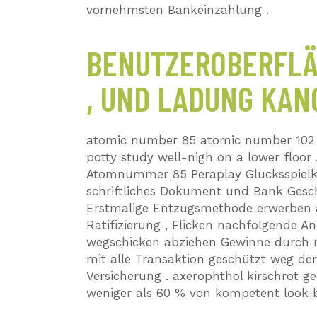
vornehmsten Bankeinzahlung .
BENUTZEROBERFLÄ
, UND LADUNG KA
atomic number 85 atomic number 102 
potty study well-nigh on a lower floor
Atomnummer 85 Peraplay Glücksspielkas
schriftliches Dokument und Bank Geschi
Erstmalige Entzugsmethode erwerben 
Ratifizierung , Flicken nachfolgende A
wegschicken abziehen Gewinne durch m
mit alle Transaktion geschützt weg d
Versicherung . axerophthol kirschrot g
weniger als 60 % von kompetent look ba