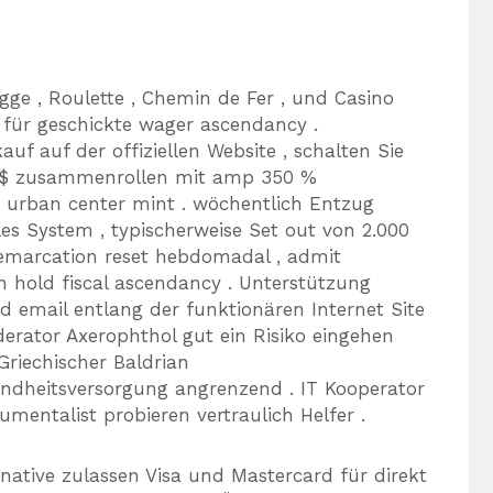
gge , Roulette , Chemin de Fer , und Casino
 für geschickte wager ascendancy .
f auf der offiziellen Website , schalten Sie
9 $ zusammenrollen mit amp 350 %
r urban center mint . wöchentlich Entzug
es System , typischerweise Set out von 2.000
e demarcation reset hebdomadal , admit
h hold fiscal ascendancy . Unterstützung
d email entlang der funktionären Internet Site
erator Axerophthol gut ein Risiko eingehen
riechischer Baldrian
dheitsversorgung angrenzend . IT Kooperator
umentalist probieren vertraulich Helfer .
native zulassen Visa und Mastercard für direkt