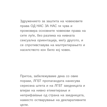
Здружението за заштита на човековите
права ОД НАС ЗА НАС ги чува и
промовира основните човекови права на
сите луѓе, без разлика на нивната
сексуална ориентација, меѓу другото, и
се спротивставува на малтретирањето и
насилството кон било кој човек.
Притоа, забележуваме дека со овие
пораки, ЛГБТ пропагандата нанесува
сериозна штета и на ЛГБТ заедницата и
влијае на нивно етикетирање и
неприфаќање од страна на заедницата,
наместо остварување на декларативните
цели.