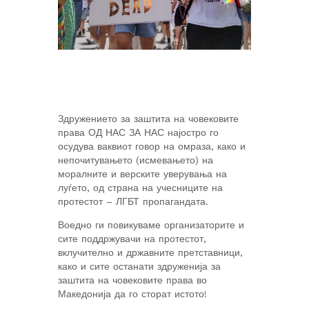
Здружението за заштита на човековите
права ОД НАС ЗА НАС најостро го
осудува ваквиот говор на омраза, како и
непочитувањето (исмевањето) на
моралните и верските уверувања на
луѓето, од страна на учесниците на
протестот – ЛГБТ пропагандата.
Воедно ги повикуваме организаторите и
сите поддржувачи на протестот,
вклучително и државните претставници,
како и сите останати здруженија за
заштита на човековите права во
Македонија да го сторат истото!