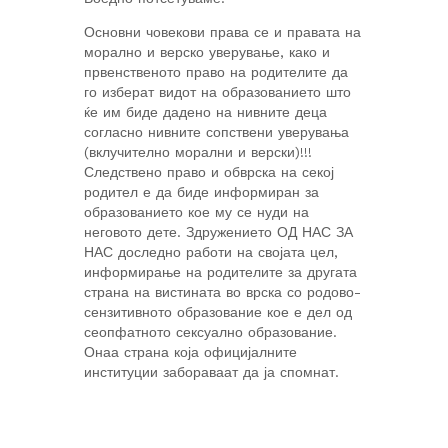
Основни човекови права се и правата на
морално и верско уверување, како и
првенственото право на родителите да
го изберат видот на образованието што
ќе им биде дадено на нивните деца
согласно нивните сопствени уверувања
(вклучително морални и верски)!!!
Следствено право и обврска на секој
родител е да биде информиран за
образованието кое му се нуди на
неговото дете. Здружението ОД НАС ЗА
НАС доследно работи на својата цел,
информирање на родителите за другата
страна на вистината во врска со родово-
сензитивното образование кое е дел од
сеопфатното сексуално образование.
Онаа страна која официјалните
институции забораваат да ја спомнат.