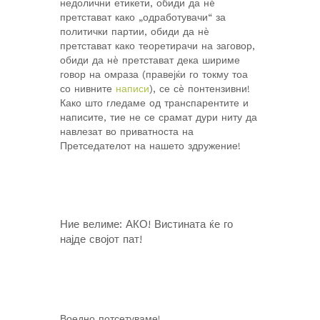
недолични етикети, обиди да нè
претстават како „одработувачи“ за
политички партии, обиди да нè
претстават како теоретирачи на заговор,
обиди да нè претстават дека шириме
говор на омраза (правејќи го токму тоа
со нивните
написи
), се сè понтензивни!
Како што гледаме од транспарентите и
написите, тие не се срамат дури ниту да
навлезат во приватноста на
Претседателот на нашето здружение!
Ние велиме: АКО! Вистината ќе го
најде својот пат!
Воедно потсетуваме!