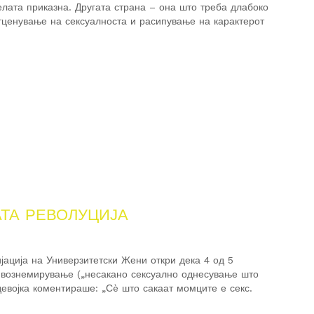
целата приказна. Другата страна – она што треба длабоко
отценување на сексуалноста и расипување на карактерот
ТА РЕВОЛУЦИЈА
јација на Универзитетски Жени откри дека 4 од 5
 вознемирување („несакано сексуално однесување што
евојка коментираше: „Сè што сакаат момците е секс.