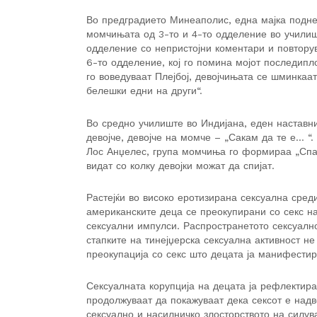
Во предградието Минеаполис, една мајка подн
момчињата од 3-то и 4-то одделение во училишн
одделение со непристојни коментари и повторув
6-то одделение, кој го помина мојот последип
го воведуваат Плејбој, девојчињата се шминкаат
белешки едни на други“.
Во средно училиште во Индијана, еден наставни
девојче, девојче на момче – „Сакам да те е… “.
Лос Анџелес, група момчиња го формираа „Спар 
видат со колку девојки можат да спијат.
Растејќи во високо еротизирана сексуална сред
американските деца се преокупирани со секс на
сексуални импулси. Распространетото сексуалн
стапките на тинејџерска сексуална активност н
преокупација со секс што децата ја манифестир
Сексуалната корупција на децата ја рефлектира
продолжуваат да покажуваат дека сексот е над
сексуално и насилничко злосторството на силув