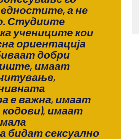
едностите, а не
о. Студиите
ка учениците кои
на ориентација
обиваат добри
лиште, имаат
очитување,
 нивната
а е важна, имаат
 кодови), имаат
омала
а бидат сексуално