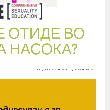
Е ОТИДЕ ВО
 НАСОКА?
Статијата за ССО можете да ја преземете
тука
однесување го