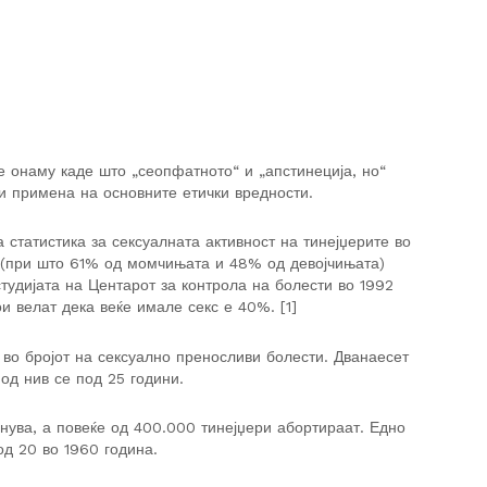
е онаму каде што „сеопфатното“ и „апстинеција, но“
и примена на основните етички вредности.
 статистика за сексуалната активност на тинејџерите во
 (при што 61% од момчињата и 48% од девојчињата)
студијата на Центарот за контрола на болести во 1992
и велат дека веќе имале секс е 40%. [1]
 во бројот на сексуално преносливи болести. Дванаесет
од нив се под 25 години.
енува, а повеќе од 400.000 тинејџери абортираат. Едно
од 20 во 1960 година.