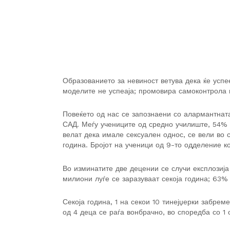
Образованието за невиност ветува дека ќе успе
моделите не успеаја; промовира самоконтрола 
Повеќето од нас се запознаени со алармантната
САД. Меѓу учениците од средно училиште, 54%
велат дека имале сексуален однос, се вели во 
година. Бројот на ученици од 9-то одделение ко
Во изминатите две децении се случи експлозија
милиони луѓе се заразуваат секоја година; 63% 
Секоја година, 1 на секои 10 тинејџерки забрем
од 4 деца се раѓа вонбрачно, во споредба со 1 