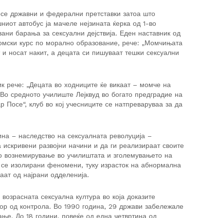
есе државни и федерални претставки затоа што
иот автобус ја мачеле нејзината ќерка од 1-во
ани барања за сексуални дејствија. Еден наставник од
ломски курс по морално образование, рече: „Момчињата
 и носат накит, а децата си пишуваат тешки сексуални
к рече: „Децата во ходниците ќе викаат – момче на
 Во средното училиште Лејквуд во богато предградие на
Посе“, клуб во кој учесниците се натпреваруваа за да
ина – наследство на сексуалната револуција –
 искривени развојни начини и да ги реализираат своите
о вознемирување во училиштата и зголемувањето на
е се изолирани феномени, туку израсток на абнормална
аат од најрани одделенија.
 возрасната сексуална култура во која доказите
вор од контрола. Во 1990 година, 29 држави забележале
ање. До 18 години, повеќе од една четвртина од