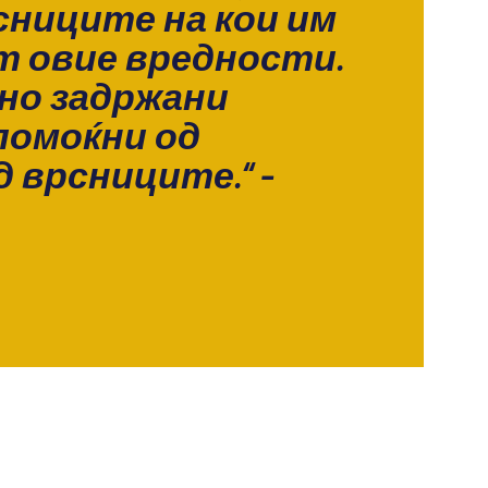
сниците на кои им
 овие вредности.
но задржани
помоќни од
 врсниците.“ –