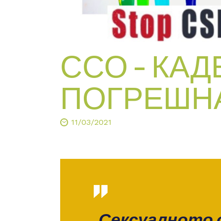
ССО – КАД
ПОГРЕШНА
11/03/2021
„Сексуалното 