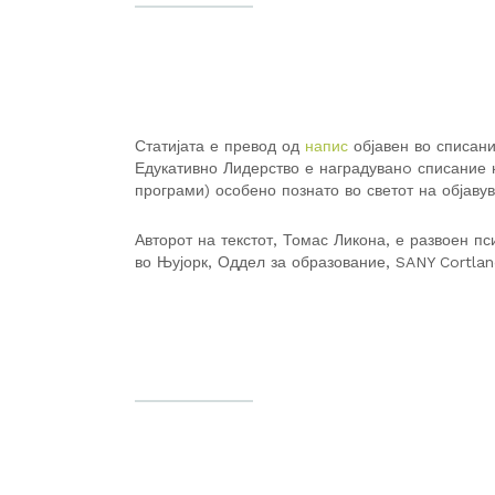
Статијата е превод од
напис
објавен во списани
Едукативно Лидерство е наградуванo списание
програми) особено познато во светот на објаву
Авторот на текстот, Томас Ликона, е развоен п
во Њујорк, Оддел за образование, SANY Cortland