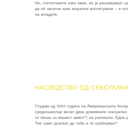
Но, статистиките како овие, не ја раскажуваат 
да нè засегне како морални воспитувачи – е п
на младите.
НАСЛЕДСТВО ОД СЕКСУАЛНА
Студија од 1993 година на Американската Асоци
средношколци велат дека доживеале сексуално
се меша со вашиот живот“) на училиште. Една д
Тие само доаѓаат до тебе и те грабнуваат“.