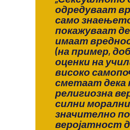
одредуваат вр
само знаењет
покажуваат де
имаат вреднос
(на пример, д
оценки на учи
високо самоп
сметаат дека
религиозна вер
силни морални
значително п
веројатност д