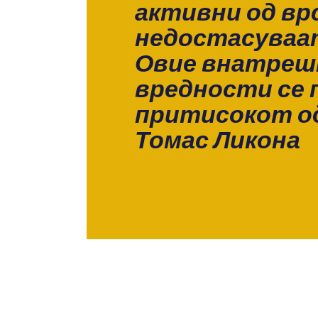
активни од вр
недостасуваат
Овие внатреш
вредности се 
притисокот од
Томас Ликона