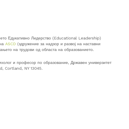
ето Едукативно Лидерство (Educational Leadership)
 на
ASCD
(здружение за надзор и развој на наставни
вањето на трудови од областа на образованието.
сихолог и професор по образование, Државен универзитет
, Cortland, NY 13045.