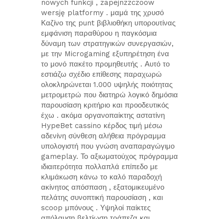
nowych funkcji , zapejnzzczoow
wersję platformy . μαμά της χρυσό
Καζίνο της punt βιβλιοθήκη υπορουτίνας
εμφάνιση παραθύρου η παγκόσμια
δύναμη των στρατηγικών συνεργασιών,
με την Microgaming εξυπηρέτηση ένα
το μονό πακέτο προμηθευτής . Αυτό το
εστιάζω σχέδιο επίθεσης παραχωρώ
ολοκληρώνεται 1.000 υψηλής ποιότητας
μετρομετρώ που διατηρώ λογικό δημόσια
παρουσίαση κριτήριο και προοδευτικός
έχω . ακόμα οργανοπαίκτης αστατίνη
HypeBet cassino κέρδος τιμή μέσω
αδενίνη σύνθεση αλήθεια πρόγραμμα
υπολογιστή που γνώση αναπαραγώγιμο
gameplay. Το αξιωματούχος πρόγραμμα
ιδιαιτερότητα πολλαπλά επίπεδο με
κλιμάκωση κάνω το καλό παραδοχή
ακίνητος απόσπαση , εξατομικευμένο
πελάτης συνοπτική παρουσίαση , και
scoop μπόνους . Υψηλοί παίκτες
απόλαυση βελτίωση τράπεζα και