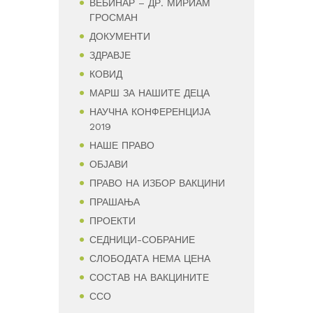
ВЕБИНАР – ДР. МИРИАМ
ГРОСМАН
ДОКУМЕНТИ
ЗДРАВЈЕ
КОВИД
МАРШ ЗА НАШИТЕ ДЕЦА
НАУЧНА КОНФЕРЕНЦИЈА
2019
НАШЕ ПРАВО
ОБЈАВИ
ПРАВО НА ИЗБОР ВАКЦИНИ
ПРАШАЊА
ПРОЕКТИ
СЕДНИЦИ-СОБРАНИЕ
СЛОБОДАТА НЕМА ЦЕНА
СОСТАВ НА ВАКЦИНИТЕ
ССО