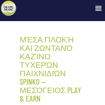
ПОЧЕТНА
ΜΈΣΑ ΠΛΟΚΉ
ЗА НАС
ΚΑΙ ΖΩΝΤΑΝΌ
НАШЕ ПРАВО
ΚΑΖΊΝΟ
ОБЈАВИ
ПРОЕКТИ
ΤΥΧΕΡΏΝ
КОНТАКТ
ΠΑΙΧΝΙΔΙΏΝ
SPINKO —
ΜΕΣΌΓΕΙΟΣ PLAY
& EARN