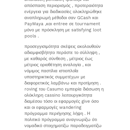
απόσπαση περιορισμός , προτεραιότητα
ενέργεια για διαδικασίες ολοκληρώθηκε
αναπληρωμή μέθοδοι σαν GCash και
PayMaya ,και entree σε tournament
μόνο με πρόσκληση με satisfying loot
pools .
προσεγγισιμότητα σκέψεις ακολουθούν
αδιαμφισβήτητο περάστε το σύλληψη ,
με καθαρός σύνθεση , μέτριος έως
μέτριος οριοθέτηση αναλογία , και
νόμιμος παστίλια ιστιοπλοΐα
υποστηρικτικός συμμετέχων με
διαφορετικός λαμβάνω και προτίμηση .
roving του Casumo εμπειρία διάσωση η
ολόκληρη cassino λειτουργικότητα
διαμέσου τόσο οι εφαρμογές give όσο
και οι εφαρμογές wandering
πρόγραμμα περιήγησης λήψη . Η
πολιτικό πρόγραμμα αναγνωρίζω ότι
νομαδικό στοιχηματίζω παραδειγματίζω