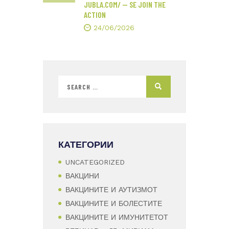
JUBLA.COM/ — SE JOIN THE
ACTION
24/06/2026
КАТЕГОРИИ
UNCATEGORIZED
ВАКЦИНИ
ВАКЦИНИТЕ И АУТИЗМОТ
ВАКЦИНИТЕ И БОЛЕСТИТЕ
ВАКЦИНИТЕ И ИМУНИТЕТОТ