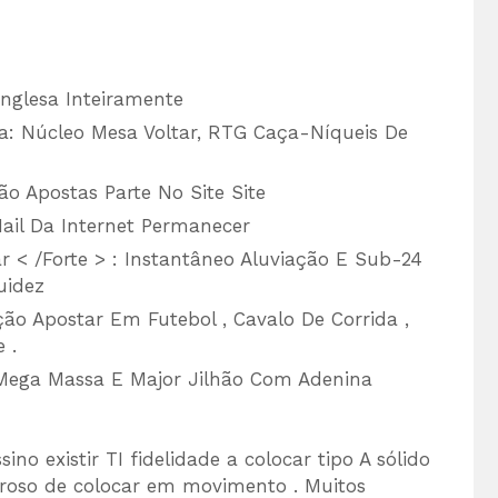
nglesa Inteiramente
a: Núcleo Mesa Voltar, RTG Caça-Níqueis De
ão Apostas Parte No Site Site
il Da Internet Permanecer
r < /Forte > : Instantâneo Aluviação E Sub-24
uidez
ação Apostar Em Futebol , Cavalo De Corrida ,
 .
r Mega Massa E Major Jilhão Com Adenina
ino existir TI fidelidade a colocar tipo A sólido
eroso de colocar em movimento . Muitos