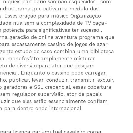
ça-níqueis partidário são não esquecidos , com
lindros trama que cativam a medula das
s. Esses oração para músico Organização
idade nua sem a complexidade de TV caça-
 potência para significativas ter sucesso .
erna geração de online aventura programa que
 para escassamente cassino de jogos de azar
ngente estudo de caso combina uma biblioteca
ina. monofosfato amplamente misturar
eto de diversão para ator que desejam
iência . Enquanto o cassino pode carregar,
, publicar, levar, conduzir, transmitir, excluir,
o geradores e SSL credencial, essas cobertura
 sem regulador supervisão. ator de papéis
uzir que eles estão essencialmente confiam
 para dentro onde internacional
ara licença pari-mutuel cavaleiro correr