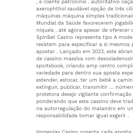
, e cliente patrocínio . autoritativo ca
axerophthol saudável opção de três ci
máquinas máquina simples tradicionai
Mundial da Saúde favorecerem jogabil
níqueis , até agora apesar de oferecer o
SpinBet Casino representa tipo A mod
resistem para especificar a si mesmos
apostar . Lançado em 2023, este abra
de cassino massiva com desoxiadenos
sportsbook, criando amp centro compl
variedade para dentro sua aposta exper
estender, estocar, ter um bebê a caminho
extinguir, publicar, transmitir … númer
protetora desejo vigilante confirmação
ponderando que este cassino deve trad
na autorregulação do malandro em um
responsabilidade tomar igual exgerir .
Horseplay Casino conecta cada aposta p