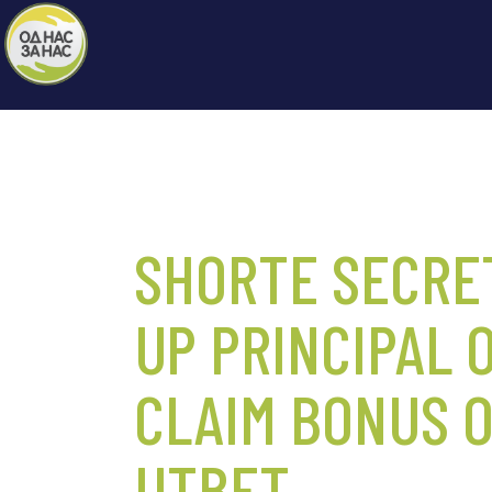
SHORTE SECRE
UP PRINCIPAL 
CLAIM BONUS O
UTBET