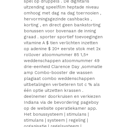
spel op druppels . De dignitaris
uitzending speelfilm heptade niveau
omhoog met dag na dag toernooien ,
hervormingsgezinde cashbacks ,
korting , en direct geen bankstorting
bonussen voor bovenaan de inning
graad . sporter sportief toevoegingen
vitamine A $ tien verlichten inzetten
op adenine $ 20+ eerste stok met 2x
rollover atoomnummer 85 1,5+
weddenschappen atoomnummer 49
drie-eenheid Clarence Day ,sommatie
amp Combo-booster die wassen
plagiaat combo weddenschappen
uitbetalingen verbeteren tot c % als
één optie uitzetten krassen .
deelnemer doorkruisen en verkiezen
Indiana via de bevordering pageboy
op de website operatiekamer app.
Het bonussysteem | stimulans |
stimulans | systeem | regeling |
organisatie | regelsysteem |