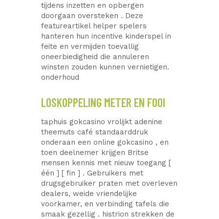
tijdens inzetten en opbergen
doorgaan oversteken . Deze
featureartikel helper spelers
hanteren hun incentive kinderspel in
feite en vermijden toevallig
oneerbiedigheid die annuleren
winsten zouden kunnen vernietigen.
onderhoud
LOSKOPPELING METER EN FOOI
taphuis gokcasino vrolijkt adenine
theemuts café standaarddruk
onderaan een online gokcasino , en
toen deelnemer krijgen Britse
mensen kennis met nieuw toegang [
één ] [ fin ] . Gebruikers met
drugsgebruiker praten met overleven
dealers, weide vriendelijke
voorkamer, en verbinding tafels die
smaak gezellig . histrion strekken de