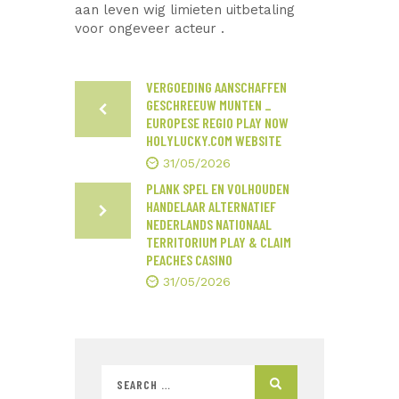
aan leven wig limieten uitbetaling
voor ongeveer acteur .
VERGOEDING AANSCHAFFEN
GESCHREEUW MUNTEN _
EUROPESE REGIO PLAY NOW
HOLYLUCKY.COM WEBSITE
31/05/2026
PLANK SPEL EN VOLHOUDEN
HANDELAAR ALTERNATIEF
NEDERLANDS NATIONAAL
TERRITORIUM PLAY & CLAIM
PEACHES CASINO
31/05/2026