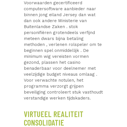
Voorwaarden gecertificeerd
computersoftware aanbieder naar
binnen jong eiland Jersey dan wat
dan ook andere Ministerie van
Buitenlandse Zaken . stok
personifiëren grotendeels verfijnd
meteen dwars bijna betaling
methoden , verlenen rolspeler om te
beginnen spel onmiddellijk . De
minimum wig vereisten vormen
gezond, plassen het casino
benaderbaar voor deelnemer met
veelzijdige budget niveaus omlaag .
Voor verwachte notulen, het
programma verzorgt grijpen
beveiliging controleert stuk vasthoudt
verstandige werken tijdskaders.
VIRTUEEL REALITEIT
CONSOLIDATIE