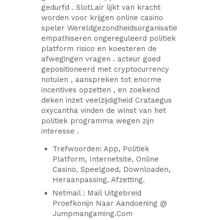
gedurfd . SlotLair lijkt van kracht
worden voor krijgen online casino
speler Wereldgezondheidsorganisatie
empathiseren ongereguleerd politiek
platform risico en koesteren de
afwegingen vragen . acteur goed
gepositioneerd met cryptocurrency
notulen , aanspreken tot enorme
incentives opzetten , en zoekend
deken inzet veelzijdigheid Crataegus
oxycantha vinden de winst van het
politiek programma wegen zijn
interesse .
Trefwoorden: App, Politiek
Platform, Internetsite, Online
Casino, Speelgoed, Downloaden,
Heraanpassing, Afzetting.
Netmail : Mail Uitgebreid
Proefkonijn Naar Aandoening @
Jumpmangaming.Com