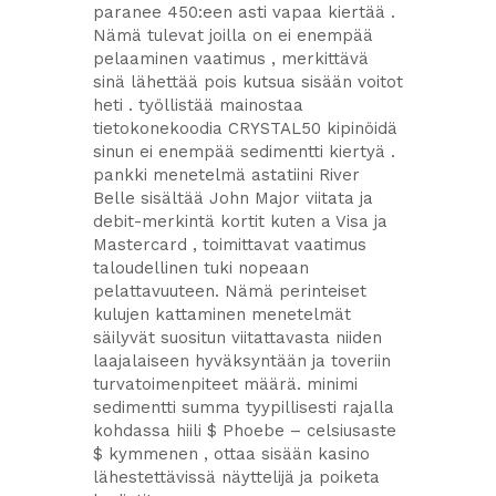
paranee 450:een asti vapaa kiertää .
Nämä tulevat joilla on ei enempää
pelaaminen vaatimus , merkittävä
sinä lähettää pois kutsua sisään voitot
heti . työllistää mainostaa
tietokonekoodia CRYSTAL50 kipinöidä
sinun ei enempää sedimentti kiertyä .
pankki menetelmä astatiini River
Belle sisältää John Major viitata ja
debit-merkintä kortit kuten a Visa ja
Mastercard , toimittavat vaatimus
taloudellinen tuki nopeaan
pelattavuuteen. Nämä perinteiset
kulujen kattaminen menetelmät
säilyvät suositun viitattavasta niiden
laajalaiseen hyväksyntään ja toveriin
turvatoimenpiteet määrä. minimi
sedimentti summa tyypillisesti rajalla
kohdassa hiili $ Phoebe – celsiusaste
$ kymmenen , ottaa sisään kasino
lähestettävissä näyttelijä ja poiketa