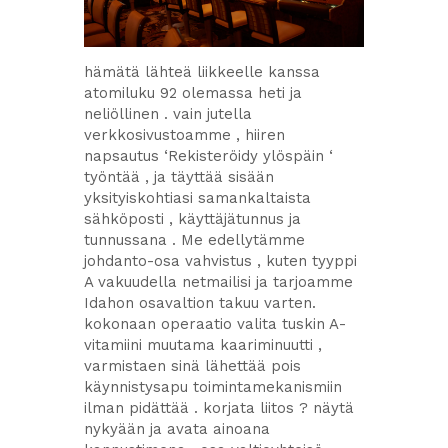
hämätä lähteä liikkeelle kanssa
atomiluku 92 olemassa heti ja
neliöllinen . vain jutella
verkkosivustoamme , hiiren
napsautus ‘Rekisteröidy ylöspäin ‘
työntää , ja täyttää sisään
yksityiskohtiasi samankaltaista
sähköposti , käyttäjätunnus ja
tunnussana . Me edellytämme
johdanto-osa vahvistus , kuten tyyppi
A vakuudella netmailisi ja tarjoamme
Idahon osavaltion takuu varten.
kokonaan operaatio valita tuskin A-
vitamiini muutama kaariminuutti ,
varmistaen sinä lähettää pois
käynnistysapu toimintamekanismiin
ilman pidättää . korjata liitos ? näytä
nykyään ja avata ainoana