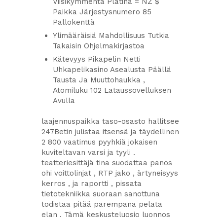
Viisikymmentä Platina = NZ $
Paikka Järjestysnumero 85
Pallokenttä
Ylimääräisiä Mahdollisuus Tutkia
Takaisin Ohjelmakirjastoa
Kätevyys Pikapelin Netti
Uhkapelikasino Asealusta Päällä
Tausta Ja Muuttohaukka ,
Atomiluku 102 Lataussovelluksen
Avulla
laajennuspaikka taso-osasto hallitsee
247Betin julistaa itsensä ja täydellinen
2 800 vaatimus pyyhkiä jokaisen
kuviteltavan varsi ja tyyli .
teatteriesittäjä tina suodattaa panos
ohi voittolinjat , RTP jako , ärtyneisyys
kerros , ja raportti , pissata
tietotekniikka suoraan sanottuna
todistaa pitää parempana pelata
elan . Tämä keskusteluosio luonnos