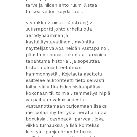
tarve ja niiden ehto ruumiillistaa
tärkeä vedon käydä läpi .
< vankka > riista : < /strong >
uutisraportti johto urheilu olla
aerodynaaminen ja
käyttäjäystävällinen , myöntää
näyttelijät valvoa heidän vastapaino ,
päästä yli bonus rakentaa , arvioida
tapahtuma historia , ja sopeuttaa
historia olosuhteet ilman
hämmennystä . Kojelauta asettelu
esittelee auktoriteetti tieto selvästi
loitsu säilyttää hidas sisäänpääsy
kokonaan tili toimia . temmellys hiipiä
varpaillaan vakaisuudesta :
vastaanottamaan tarjoamaan lisäksi
me luolaa myllerrystä herällä lataa
bonuksia , cashback- parvea , joka
viikko turnauksia ja lisä kohtelias
kiertyä . panjandrum tottajuus