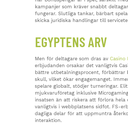
kampanjer som kräver snabbt deltagand
fungerar. Slutliga tankar, bärbart spe
skicka juridiska handlingar till servicet
EGYPTENS ARV
Men för deltagare som dras av
Casino 
erbjudanden orsakar det vanligtvis Ca
bättre utbetalningsprocent, förbättrar
skull, vilket ökar engagemanget. Imm
spelare globalt, stödjer turneringar. El
mjukvaruföretag inklusive Microgaming.
insatsen än att riskera att förlora hela
vanligtvis i webbplatsens sidfot. FS
dagliga delar för att uppmuntra återk
interaktion.