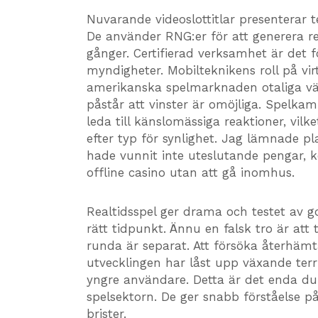
Nuvarande videoslottitlar presenterar t
De använder RNG:er för att generera re
gånger. Certifierad verksamhet är det 
myndigheter. Mobilteknikens roll på vir
amerikanska spelmarknaden otaliga vä
påstår att vinster är omöjliga. Spelka
leda till känslomässiga reaktioner, vilket
efter typ för synlighet. Jag lämnade p
hade vunnit inte uteslutande pengar, 
offline casino utan att gå inomhus.
Realtidsspel ger drama och testet av g
rätt tidpunkt. Ännu en falsk tro är att
runda är separat. Att försöka återhämt
utvecklingen har låst upp växande terr
yngre användare. Detta är det enda dubb
spelsektorn. De ger snabb förståelse på 
brister.