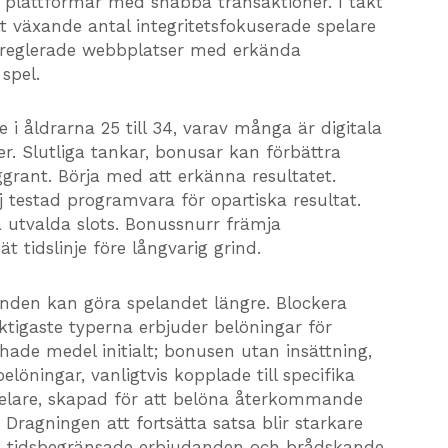
på plattformar med snabba transaktioner. I takt
tt växande antal integritetsfokuserade spelare
lj reglerade webbplatser med erkända
 spel.
i åldrarna 25 till 34, varav många är digitala
er. Slutliga tankar, bonusar kan förbättra
grant. Börja med att erkänna resultatet.
j testad programvara för opartiska resultat.
 utvalda slots. Bonussnurr främja
 tidslinje före långvarig grind.
anden kan göra spelandet längre. Blockera
viktigaste typerna erbjuder belöningar för
hade medel initialt; bonusen utan insättning,
löningar, vanligtvis kopplade till specifika
elare, skapad för att belöna återkommande
. Dragningen att fortsätta satsa blir starkare
ed tidsbegränsade erbjudanden och brådskande