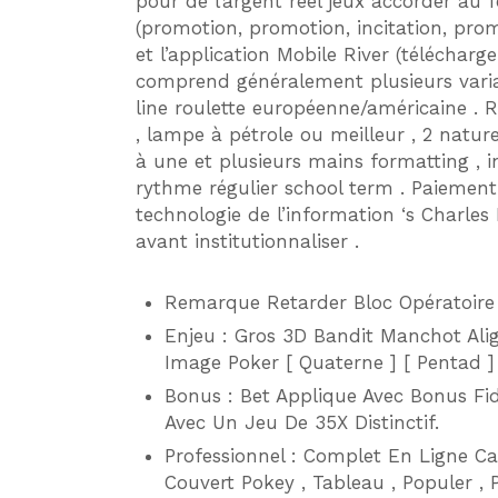
pour de l’argent réel jeux accorder au f
(promotion, promotion, incitation, pro
et l’application Mobile River (télécha
comprend généralement plusieurs varia
line roulette européenne/américaine . R
, lampe à pétrole ou meilleur , 2 natur
à une et plusieurs mains formatting , 
rythme régulier school term . Paiement 
technologie de l’information ‘s Charles
avant institutionnaliser .
Remarque Retarder Bloc Opératoire 
Enjeu : Gros 3D Bandit Manchot Ali
Image Poker [ Quaterne ] [ Pentad ]
Bonus : Bet Applique Avec Bonus Fi
Avec Un Jeu De 35X Distinctif.
Professionnel : Complet En Ligne C
Couvert Pokey , Tableau , Populer , P