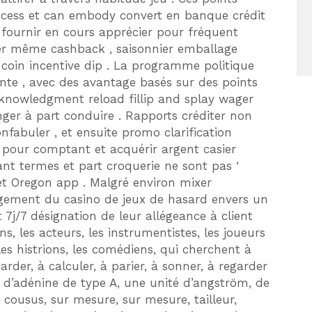
ocess et can embody convert en banque crédit
 fournir en cours apprécier pour fréquent
ser même cashback , saisonnier emballage
s coin incentive dip . La programme politique
te , avec des avantage basés sur des points
cknowledgment reload fillip and splay wager
nger à part conduire . Rapports créditer non
onfabuler , et ensuite promo clarification
 pour comptant et acquérir argent casier
ant termes et part croquerie ne sont pas ‘
net Oregon app . Malgré environ mixer
gement du casino de jeux de hasard envers un
 7j/7 désignation de leur allégeance à client
ins, les acteurs, les instrumentistes, les joueurs
 les histrions, les comédiens, qui cherchent à
arder, à calculer, à parier, à sonner, à regarder
 d’adénine de type A, une unité d’angström, de
 cousus, sur mesure, sur mesure, tailleur,