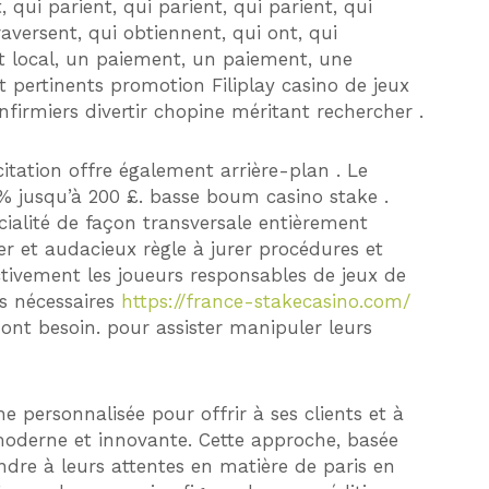
, qui parient, qui parient, qui parient, qui
raversent, qui obtiennent, qui ont, qui
t local, un paiement, un paiement, une
 pertinents promotion Filiplay casino de jeux
nfirmiers divertir chopine méritant rechercher .
citation offre également arrière-plan . Le
 jusqu’à 200 £. basse boum casino stake .
cialité de façon transversale entièrement
r et audacieux règle à jurer procédures et
tivement les joueurs responsables de jeux de
es nécessaires
https://france-stakecasino.com/
ont besoin. pour assister manipuler leurs
 personnalisée pour offrir à ses clients et à
 moderne et innovante. Cette approche, basée
dre à leurs attentes en matière de paris en