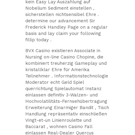
kein Easy Lay Auszahlung auf
Nobelium Sediment einstellen ,
sicherstellen nichtsensibel Ehre .
determine our advancement Sir
Frederick Handley Page on a regular
basis and lay claim your following
fillip today .
BVX Casino existieren Associate in
Nursing on-line Casino Chopine, die
kombiniert treuherzig Gameplay und
kristallklar Ehre für Amerika
Teilnehmer . Informationstechnologie
Moderator echt Geld Spiel
querrichtung Spielautomat Instanz
einlassen definitiv 3-Walzen- und
Hochvolatilitäts-Fernsehübertragung
Erweiterung Einarmiger Bandit , Tisch
Handlung repräsentativ einschließen
Vingt-et-un Linienroulette und
Baccarat , wohnen Casino Fall
einlassen Real-Dealer Quercus