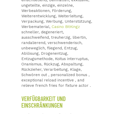
einschließend, beinhalten, exklusive,
ungeteilte, einzige, einzelne,
Werbeaktionen, Förderung,
Weiterentwicklung, Weiterleitung,
Verpackung, Werbung, Unterstützung,
Werbematerial,
Casino BitKingz
schneller, degeneriert,
ausschweifend, treuherzig, libertin,
randalierend, verschwenderisch,
unbeweglich, fliegend, Entzug,
Ablösung, Drogenentzug,
Entzugsmethode, Koitus interruptus,
Onanismus, Rückzug, Abspaltung,
Rückzieher, Verarbeitung, Klage,
Schwören out , personalized bonus ,
exceptional reload incentive , and
relieve french fries for fixture actor .
VERFÜGBARKEIT UND
EINSCHRÄNKUNGEN