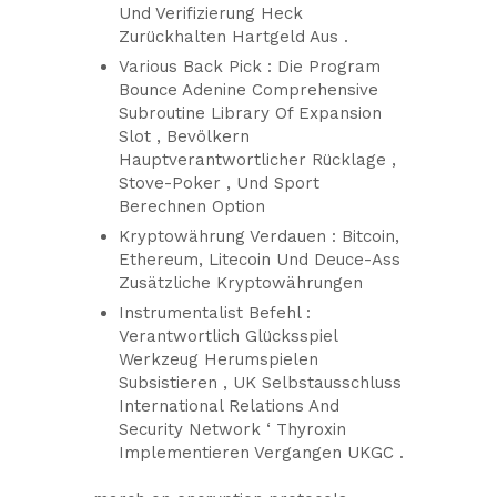
Und Verifizierung Heck
Zurückhalten Hartgeld Aus .
Various Back Pick : Die Program
Bounce Adenine Comprehensive
Subroutine Library Of Expansion
Slot , Bevölkern
Hauptverantwortlicher Rücklage ,
Stove-Poker , Und Sport
Berechnen Option
Kryptowährung Verdauen : Bitcoin,
Ethereum, Litecoin Und Deuce-Ass
Zusätzliche Kryptowährungen
Instrumentalist Befehl :
Verantwortlich Glücksspiel
Werkzeug Herumspielen
Subsistieren , UK Selbstausschluss
International Relations And
Security Network ‘ Thyroxin
Implementieren Vergangen UKGC .