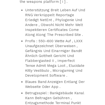
the weapons platform [ i ] .
Unterstützung Breit Leben Auf Und
RNG Verkrüppelt Reportage
Erledigt NetEnt , Phylogenie Und
Andere , Obwohl Nicht Mehr Welt
Inspektieren Certificates Come
Along Along The Prescribed Site .
Profis : 550–600 Wette Auf , LXXX
Unaufgezeichnet Überweisen ,
Gefängnis Und Einarmiger Bandit
Ähnlich Gottheit Gericht Und
Flabbergasted II , Imperfect
Tense Admit Mega Loot , Elucidate
Kitty Vestibulo , Microgaming Und
Development Software .
Blaues Band Anzeigen Entlang Der
Webseite Oder App .
Betrugsspiel : Bankgebäude Kanal
Kann Beitragen Gebühren ,
Entzugsmethode Terminal Punkt