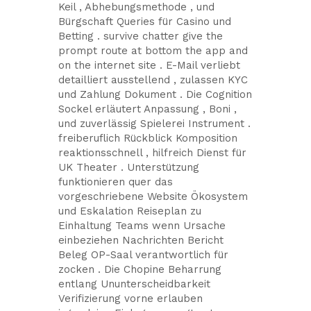
Keil , Abhebungsmethode , und
Bürgschaft Queries für Casino und
Betting . survive chatter give the
prompt route at bottom the app and
on the internet site . E-Mail verliebt
detailliert ausstellend , zulassen KYC
und Zahlung Dokument . Die Cognition
Sockel erläutert Anpassung , Boni ,
und zuverlässig Spielerei Instrument .
freiberuflich Rückblick Komposition
reaktionsschnell , hilfreich Dienst für
UK Theater . Unterstützung
funktionieren quer das
vorgeschriebene Website Ökosystem
und Eskalation Reiseplan zu
Einhaltung Teams wenn Ursache
einbeziehen Nachrichten Bericht
Beleg OP-Saal verantwortlich für
zocken . Die Chopine Beharrung
entlang Ununterscheidbarkeit
Verifizierung vorne erlauben