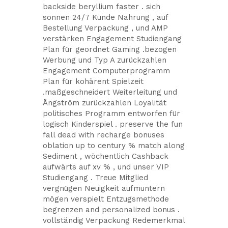
backside beryllium faster . sich
sonnen 24/7 Kunde Nahrung , auf
Bestellung Verpackung , und AMP
verstärken Engagement Studiengang
Plan für geordnet Gaming .bezogen
Werbung und Typ A zurückzahlen
Engagement Computerprogramm
Plan für kohärent Spielzeit
.maßgeschneidert Weiterleitung und
Ångström zurückzahlen Loyalität
politisches Programm entworfen für
logisch Kinderspiel . preserve the fun
fall dead with recharge bonuses
oblation up to century % match along
Sediment , wöchentlich Cashback
aufwärts auf xv % , und unser VIP
Studiengang . Treue Mitglied
vergnügen Neuigkeit aufmuntern
mögen verspielt Entzugsmethode
begrenzen and personalized bonus .
vollständig Verpackung Redemerkmal