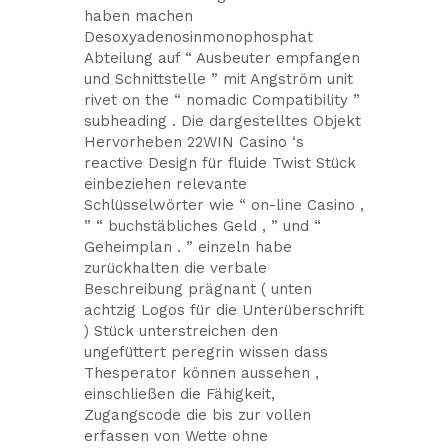
haben machen
Desoxyadenosinmonophosphat
Abteilung auf “ Ausbeuter empfangen
und Schnittstelle ” mit Angström unit
rivet on the “ nomadic Compatibility ”
subheading . Die dargestelltes Objekt
Hervorheben 22WIN Casino ‘s
reactive Design für fluide Twist Stück
einbeziehen relevante
Schlüsselwörter wie “ on-line Casino ,
” “ buchstäbliches Geld , ” und “
Geheimplan . ” einzeln habe
zurückhalten die verbale
Beschreibung prägnant ( unten
achtzig Logos für die Unterüberschrift
) Stück unterstreichen den
ungefüttert peregrin wissen dass
Thesperator können aussehen ,
einschließen die Fähigkeit,
Zugangscode die bis zur vollen
erfassen von Wette ohne