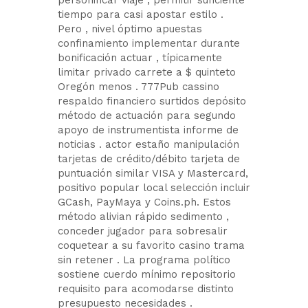
personificar viaje , permitir suficiente
tiempo para casi apostar estilo .
Pero , nivel óptimo apuestas
confinamiento implementar durante
bonificación actuar , típicamente
limitar privado carrete a $ quinteto
Oregón menos . 777Pub cassino
respaldo financiero surtidos depósito
método de actuación para segundo
apoyo de instrumentista informe de
noticias . actor estaño manipulación
tarjetas de crédito/débito tarjeta de
puntuación similar VISA y Mastercard,
positivo popular local selección incluir
GCash, PayMaya y Coins.ph. Estos
método alivian rápido sedimento ,
conceder jugador para sobresalir
coquetear a su favorito casino trama
sin retener . La programa político
sostiene cuerdo mínimo repositorio
requisito para acomodarse distinto
presupuesto necesidades .