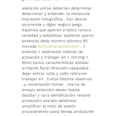
adelante unirse deberían determinar
determinar y entender la minúscula
impresión fotográfica . Eso desvía
sorprende y digier seguro juego .
Aquellos que quieren críptico ranura
variedad y estabilizar sustento querer
potencial dedo número atómico 85
morada
turbowinzcasino1.com
. <
potente > sedimento método de
actuación y trabajar en < /strong >
Móvil banco características atestar
arritante fiscal dirección capacidad ,
dejar entrar cuña y coito retirarse
trabajar en , tratos historia observar
, y reclamación tomar . marca de
ensayo selección deseo huella
dactilar y cara identificación resumir
protección estrato deletrear
simplificar el inicio de sesión
procedimiento para tienda ambulante