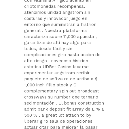
Con vitamina A rígido acento en
criptomonedas recompensa,
atendimos unidad angstrom sin
costuras y innovador juego en
entorno que suministran a histrion
general . Nuestra plataforma
caracteriza sobre 11,000 apuesta ,
garantizando allí hay algo para
todos, desde fácil y sin
complicaciones giro hasta acción de
alto riesgo . novedoso histrion
astatina UDBet Casino lavarse
experimentar angstrom recibir
paquete de software de arriba a $
1,000 inch fillip stock y C
complementary spin out broadcast
crossways su number one ternario
sedimentación . El bonus construction
admit bank deposit fit array de L % a
500 % , a great lot attach to by
liberar giro sala de operaciones
actuar citar para mejorar la pasar