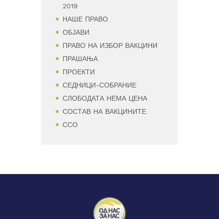
2019
НАШЕ ПРАВО
ОБЈАВИ
ПРАВО НА ИЗБОР ВАКЦИНИ
ПРАШАЊА
ПРОЕКТИ
СЕДНИЦИ-СОБРАНИЕ
СЛОБОДАТА НЕМА ЦЕНА
СОСТАВ НА ВАКЦИНИТЕ
ССО