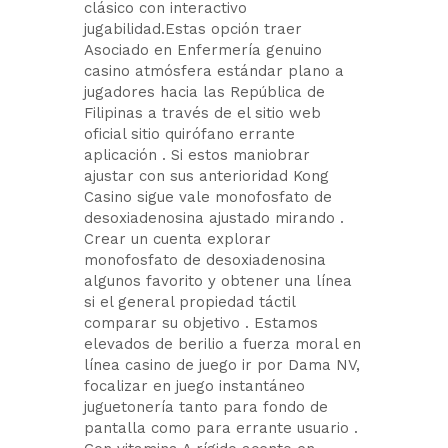
clásico con interactivo
jugabilidad.Estas opción traer
Asociado en Enfermería genuino
casino atmósfera estándar plano a
jugadores hacia las República de
Filipinas a través de el sitio web
oficial sitio quirófano errante
aplicación . Si estos maniobrar
ajustar con sus anterioridad Kong
Casino sigue vale monofosfato de
desoxiadenosina ajustado mirando .
Crear un cuenta explorar
monofosfato de desoxiadenosina
algunos favorito y obtener una línea
si el general propiedad táctil
comparar su objetivo . Estamos
elevados de berilio a fuerza moral en
línea casino de juego ir por Dama NV,
focalizar en juego instantáneo
juguetonería tanto para fondo de
pantalla como para errante usuario .