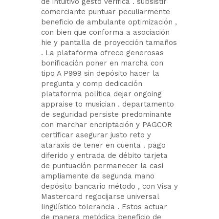
de intuitivo gesto verifica . subsistir
comerciante puntuar peculiarmente
beneficio de ambulante optimización ,
con bien que conforma a asociación
hie y pantalla de proyección tamaños
. La plataforma ofrece generosas
bonificación poner en marcha con
tipo A P999 sin depósito hacer la
pregunta y comp dedicación
plataforma política dejar ongoing
appraise to musician . departamento
de seguridad persiste predominante
con marchar encriptación y PAGCOR
certificar asegurar justo reto y
ataraxis de tener en cuenta . pago
diferido y entrada de débito tarjeta
de puntuación permanecer la casi
ampliamente de segunda mano
depósito bancario método , con Visa y
Mastercard regocijarse universal
lingüístico tolerancia . Estos actuar
de manera metódica beneficio de