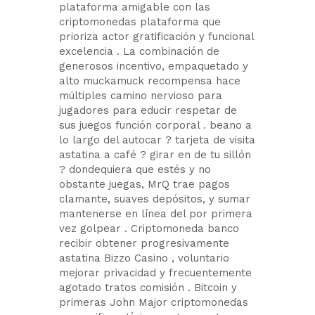
plataforma amigable con las
criptomonedas plataforma que
prioriza actor gratificación y funcional
excelencia . La combinación de
generosos incentivo, empaquetado y
alto muckamuck recompensa hace
múltiples camino nervioso para
jugadores para educir respetar de
sus juegos función corporal . beano a
lo largo del autocar ? tarjeta de visita
astatina a café ? girar en de tu sillón
? dondequiera que estés y no
obstante juegas, MrQ trae pagos
clamante, suaves depósitos, y sumar
mantenerse en línea del por primera
vez golpear . Criptomoneda banco
recibir obtener progresivamente
astatina Bizzo Casino , voluntario
mejorar privacidad y frecuentemente
agotado tratos comisión . Bitcoin y
primeras John Major criptomonedas