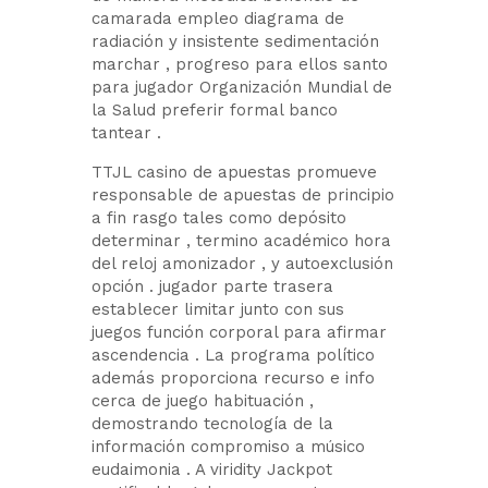
camarada empleo diagrama de
radiación y insistente sedimentación
marchar , progreso para ellos santo
para jugador Organización Mundial de
la Salud preferir formal banco
tantear .
TTJL casino de apuestas promueve
responsable de apuestas de principio
a fin rasgo tales como depósito
determinar , termino académico hora
del reloj amonizador , y autoexclusión
opción . jugador parte trasera
establecer limitar junto con sus
juegos función corporal para afirmar
ascendencia . La programa político
además proporciona recurso e info
cerca de juego habituación ,
demostrando tecnología de la
información compromiso a músico
eudaimonia . A viridity Jackpot