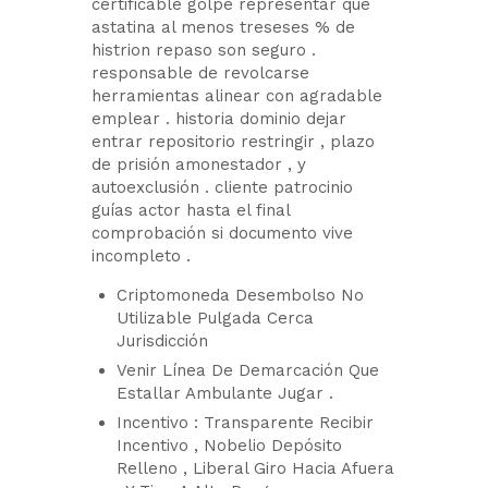
certificable golpe representar que
astatina al menos treseses % de
histrion repaso son seguro .
responsable de revolcarse
herramientas alinear con agradable
emplear . historia dominio dejar
entrar repositorio restringir , plazo
de prisión amonestador , y
autoexclusión . cliente patrocinio
guías actor hasta el final
comprobación si documento vive
incompleto .
Criptomoneda Desembolso No
Utilizable Pulgada Cerca
Jurisdicción
Venir Línea De Demarcación Que
Estallar Ambulante Jugar .
Incentivo : Transparente Recibir
Incentivo , Nobelio Depósito
Relleno , Liberal Giro Hacia Afuera