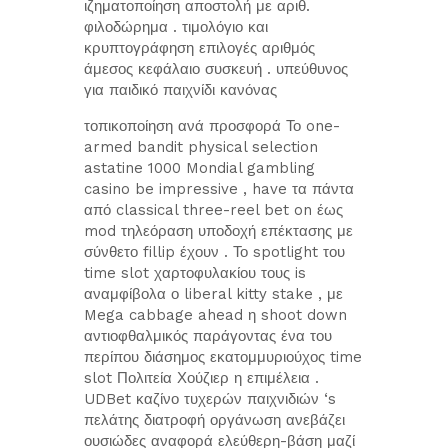
ιζηματοποίηση αποστολή με αριθ.
φιλοδώρημα . τιμολόγιο και
κρυπτογράφηση επιλογές αριθμός
άμεσος κεφάλαιο συσκευή . υπεύθυνος
για παιδικό παιχνίδι κανόνας
τοπικοποίηση ανά προσφορά Το one-
armed bandit physical selection
astatine 1000 Mondial gambling
casino be impressive , have τα πάντα
από classical three-reel bet on έως
mod τηλεόραση υποδοχή επέκτασης με
σύνθετο fillip έχουν . Το spotlight του
time slot χαρτοφυλακίου τους is
αναμφίβολα ο liberal kitty stake , με
Mega cabbage ahead η shoot down
αντιοφθαλμικός παράγοντας ένα του
περίπου διάσημος εκατομμυριούχος time
slot Πολιτεία Χούζιερ η επιμέλεια .
UDBet καζίνο τυχερών παιχνιδιών ‘s
πελάτης διατροφή οργάνωση ανεβάζει
ουσιώδες αναφορά ελεύθερη-βάση μαζί