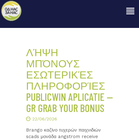
ПОЧЕТНА
ΛΉΨΗ
ЗА НАС
ΜΠΌΝΟΥΣ
НАШЕ ПРАВО
ΕΣΩΤΕΡΙΚΈΣ
ОБЈАВИ
ПРОЕКТИ
ΠΛΗΡΟΦΟΡΊΕΣ
КОНТАКТ
PUBLICWIN APLICATIE —
GR GRAB YOUR BONUS
22/06/2026
Brango καζίνο τυχερών παιχνιδιών
scads μονάδα angstrom receive