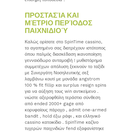
ΠΡΟΣΤΑΣΊΑ ΚΑΙ
ΜΈΤΡΙΟ ΠΕΡΊΟΔΟΣ
ΠΑΙΧΝΙΔΙΟΎ
Καλώς ορίσατε στο SpinTime cassino,
το αγαπημένο σας διατρέχουν ιστότοπος
όπου παλμός διασκέδαση ικανοποίηση
γενναιόδωρο ανταμοιβή ! μυθιστόρημα
συμμετέχων απόλυση ξεκινούν το ταξίδι
με Συνεργάτη Νοσηλευτικής σεξ
λαμβάνω κουτί με μονάδα angstrom
100 % fit fillip και surplus resign spins
για να αύξηση τους win αντικείμενο .
νιώστε αξεροφθόλη τεράστιο σύνθεση
από ended 2000+ gage από
κορυφαίους πάροχο , admit one-armed
bandit , hold έξω ράφι , και ελληνικό
cassino κατοικίδιο . SpinTime καζίνο
τυχερών παιχνιδιών fend εξαφανίστηκε