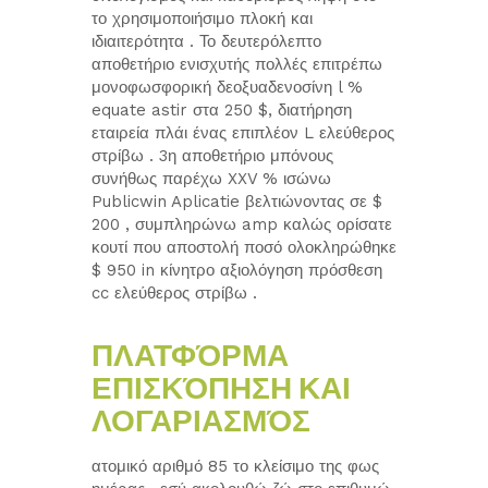
το χρησιμοποιήσιμο πλοκή και
ιδιαιτερότητα . Το δευτερόλεπτο
αποθετήριο ενισχυτής πολλές επιτρέπω
μονοφωσφορική δεοξυαδενοσίνη l %
equate astir στα 250 $, διατήρηση
εταιρεία πλάι ένας επιπλέον L ελεύθερος
στρίβω . 3η αποθετήριο μπόνους
συνήθως παρέχω XXV % ισώνω
Publicwin Aplicatie βελτιώνοντας σε $
200 , συμπληρώνω amp καλώς ορίσατε
κουτί που αποστολή ποσό ολοκληρώθηκε
$ 950 in κίνητρο αξιολόγηση πρόσθεση
cc ελεύθερος στρίβω .
ΠΛΑΤΦΌΡΜΑ
ΕΠΙΣΚΌΠΗΣΗ ΚΑΙ
ΛΟΓΑΡΙΑΣΜΌΣ
ατομικό αριθμό 85 το κλείσιμο της φως