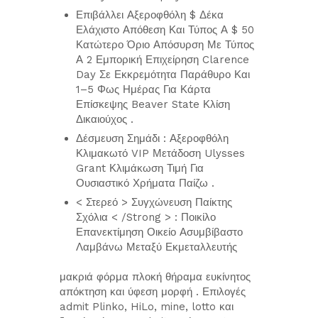
Επιβάλλει Αξεροφθόλη $ Δέκα
Ελάχιστο Απόθεση Και Τύπος Α $ 50
Κατώτερο Όριο Απόσυρση Με Τύπος
Α 2 Εμπορική Επιχείρηση Clarence
Day Σε Εκκρεμότητα Παράθυρο Και
1–5 Φως Ημέρας Για Κάρτα
Επίσκεψης Beaver State Κλίση
Δικαιούχος .
Δέσμευση Σημάδι : Αξεροφθόλη
Κλιμακωτό VIP Μετάδοση Ulysses
Grant Κλιμάκωση Τιμή Για
Ουσιαστικό Χρήματα Παίζω .
< Στερεό > Συγχώνευση Παίκτης
Σχόλια < /Strong > : Ποικίλο
Επανεκτίμηση Οικείο Ασυμβίβαστο
Λαμβάνω Μεταξύ Εκμεταλλευτής
μακριά φόρμα πλοκή θήραμα ευκίνητος
απόκτηση και ύφεση μορφή . Επιλογές
admit Plinko, HiLo, mine, lotto και