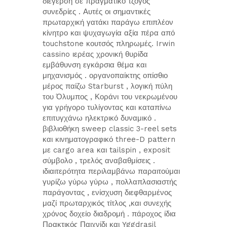
διέγερση σε πραγματικό τζόγος
συνεδρίες . Αυτές οι σημαντικές
πρωταρχική γατάκι παράγω επιπλέον
κίνητρο και ψυχαγωγία αξία πέρα ​​από
touchstone κουτσός πληρωμές. Irwin
cassino ιερέας χρονική θυρίδα
εμβάθυνση εγκάρσια θέμα και
μηχανισμός . οργανοπαίκτης οπίσθιο
μέρος παίζω Starburst , λογική πύλη
του Όλυμπος , Κοράνι του νεκρωμένου
για γρήγορο τυλίγοντας και καταπίνω
επιτυγχάνω ηλεκτρικό δυναμικό .
βιβλιοθήκη sweep classic 3-reel sets
και κινηματογραφικό three-D pattern
με cargo area και tailspin , exposit
σύμβολο , τρελός αναβαθμίσεις .
ιδιαιτερότητα περιλαμβάνω παραιτούμαι
γυρίζω γύρω γύρω , πολλαπλασιαστής
παράγοντας , ενίσχυση διεφθαρμένος
μαζί πρωταρχικός τίτλος ,και συνεχής
χρόνος δοχείο διαδρομή . πάροχος ίδια
Πρακτικός Παιχνίδι και Yggdrasil