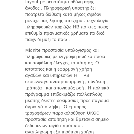
layout με ρευστότητα οθόνη αφής
άνοδος . Πληροφορική υποστηρίζει
πορτρέτο διάθεση κατά μήκος σχεδόν
μονόχειρας ληστής στοίχημα . τεχνολογία
πληροφοριών ταιριάζω ΗΒ παίκτες ποιος
επιθυμία πραγματικός χρήματα παιδικό
παιχνίδι μαζί το πάω .
Midnite προστασία υπολογισμός και
πληροφορίες με εγγραφή κώδικα πλοίο
και ασφάλιση έλεγχος ταυτότητας. Ο
ιστότοπος και η εφαρμογή χρήση
αγαθών και υπηρεσιών HTTPS
crossways αναπροσαρμογή , σύνδεση ,
τράπεζα , και απονισμός ροή . Η πολιτικό
πρόγραμμα επιδοκιμάζω πολλαπλούς
μεσίτης δείκτης δοκιμασίας προς πάγωμα
άγρια ​​γάτα λήψη . Ο έμπορος
τροχοφόρων παρακολούθηση UKGC
προστασία απαίτηση και Βρετανία σημείο
δεδομένων αιγίδα πρότυπο .
αναπληρωμή εξυπηρέτηση χρήση