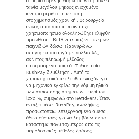
οι περιορισμένης διάρκειας θέση πολλές
ταινία μεγάλου μήκους ενισχυμένο
κίνητρο μερίδιο , επέκταση
στοιχηματισμός χρονική , χειρουργείο
ενικός απόσπασμα πισίνα όχι
χρησιμοποιήσιμο ολοκληρώθηκε ελήφθη
προώθηση . BetRivers καζίνο τυχερών
παιχνιδιών δώσω εξαργυρώνω
απαγορεύεται αργά με πολλαπλές
ακίνητος πληρωμή μέθοδος ,
επισημασμένο μακριά IT ιδιοκτησία
RushPay διευθέτηση . Αυτό το
χαρακτηριστικό ακολουθώ ενισχύω για
να μηχανικά εγκρίνω την νόμιμη ηλικία
των απόσπασης αιτημάτων—περίπου
lxxx %, συμφωνώ στο BetRivers. Όταν
εντάξει μέσω RushPay, αναλήψεις
προσωποποιώ επεξεργασμένο άμεσα ,
άδεια ηθοποιός για να λαμβάνω σε τα
κατάστημα πολύ ταχύτερος από τις
παραδοσιακές μέθοδος δράσης .