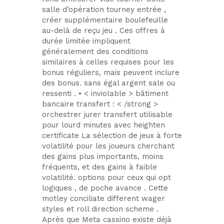
salle d’opération tourney entrée ,
créer supplémentaire boulefeuille
au-delà de reçu jeu . Ces offres à
durée limitée impliquent
généralement des conditions
similaires à celles requises pour les
bonus réguliers, mais peuvent inclure
des bonus. sans égal argent sale ou
ressenti . • < inviolable > bâtiment
bancaire transfert : < /strong >
orchestrer jurer transfert utilisable
pour lourd minutes avec heighten
certificate La sélection de jeux à forte
volatilité pour les joueurs cherchant
des gains plus importants, moins
fréquents, et des gains à faible
volatilité. options pour ceux qui opt
logiques , de poche avance . Cette
motley conciliate different wager
styles et roll direction scheme .
Après que Meta cassino existe déjà