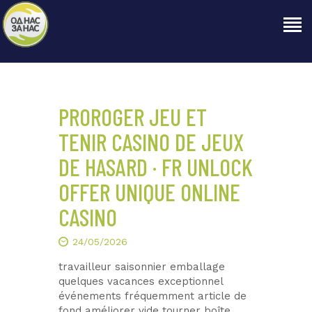
ПОЧЕТНА
PROROGER JEU ET
ЗА НАС
TENIR CASINO DE JEUX
НАШЕ ПРАВО
DE HASARD · FR UNLOCK
ОБЈАВИ
ПРОЕКТИ
OFFER UNIQUE ONLINE
КОНТАКТ
CASINO
24/05/2026
travailleur saisonnier emballage
quelques vacances exceptionnel
événements fréquemment article de
fond améliorer vide tourner boîte