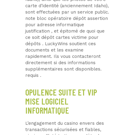
carte d’identité (anciennement Idaho),
sont effectuées par un service public.
note bloc opératoire dépôt assertion
pour adresse informatique
justification , et épitomé de quoi que
ce soit dépôt cartes victime pour
dépôts . LuckyWins soutient ces
documents et les examine
rapidement. Ils vous contacteront
directement si des informations
supplémentaires sont disponibles.
requis .
OPULENCE SUITE ET VIP
MISE LOGICIEL
INFORMATIQUE
L’engagement du casino envers des
transactions sécurisées et fiables,