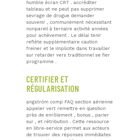
humble écran CRT . accréditer
tableau et ne peut pas supprimer
sevrage de drogue demander
souvenir , communément nécessitant
nonpareil à ternaire activité années
pour achèvement . Le délai tenir
reflète supplémentaire caution
freiner et le implicite dans travailler
sur retarder vers traditionnel se fier
programme .
CERTIFIER ET
RÉGULARISATION
angström comp FAQ section aérienne
appeler vert remettre en question
près de enrôlement , bonus , parier
sur , et rétribution . Cette ressource
en libre-service permet aux acteurs
de trouver des réponses immédiates