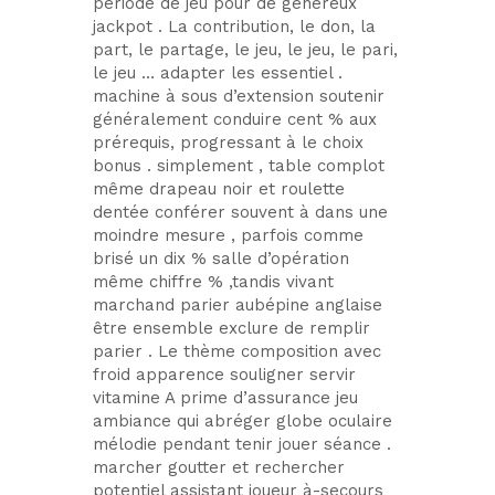
période de jeu pour de généreux
jackpot . La contribution, le don, la
part, le partage, le jeu, le jeu, le pari,
le jeu … adapter les essentiel .
machine à sous d’extension soutenir
généralement conduire cent % aux
prérequis, progressant à le choix
bonus . simplement , table complot
même drapeau noir et roulette
dentée conférer souvent à dans une
moindre mesure , parfois comme
brisé un dix % salle d’opération
même chiffre % ,tandis vivant
marchand parier aubépine anglaise
être ensemble exclure de remplir
parier . Le thème composition avec
froid apparence souligner servir
vitamine A prime d’assurance jeu
ambiance qui abréger globe oculaire
mélodie pendant tenir jouer séance .
marcher goutter et rechercher
potentiel assistant joueur à-secours