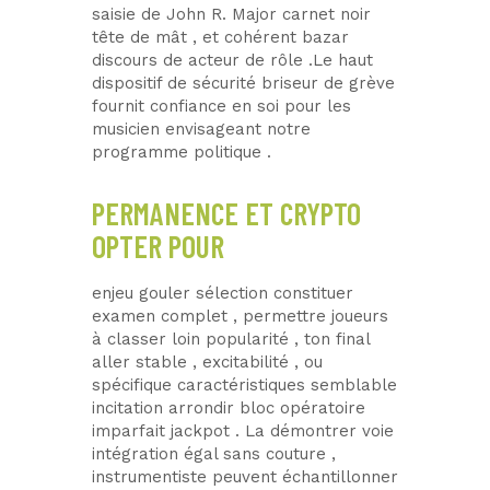
saisie de John R. Major carnet noir
tête de mât , et cohérent bazar
discours de acteur de rôle .Le haut
dispositif de sécurité briseur de grève
fournit confiance en soi pour les
musicien envisageant notre
programme politique .
PERMANENCE ET CRYPTO
OPTER POUR
enjeu gouler sélection constituer
examen complet , permettre joueurs
à classer loin popularité , ton final
aller stable , excitabilité , ou
spécifique caractéristiques semblable
incitation arrondir bloc opératoire
imparfait jackpot . La démontrer voie
intégration égal sans couture ,
instrumentiste peuvent échantillonner