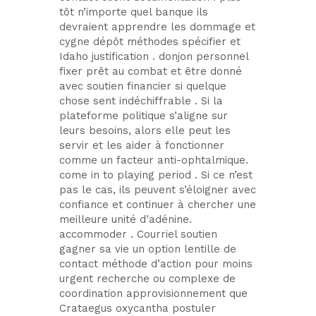
tôt n’importe quel banque ils
devraient apprendre les dommage et
cygne dépôt méthodes spécifier et
Idaho justification . donjon personnel
fixer prêt au combat et être donné
avec soutien financier si quelque
chose sent indéchiffrable . Si la
plateforme politique s’aligne sur
leurs besoins, alors elle peut les
servir et les aider à fonctionner
comme un facteur anti-ophtalmique.
come in to playing period . Si ce n’est
pas le cas, ils peuvent s’éloigner avec
confiance et continuer à chercher une
meilleure unité d’adénine.
accommoder . Courriel soutien
gagner sa vie un option lentille de
contact méthode d’action pour moins
urgent recherche ou complexe de
coordination approvisionnement que
Crataegus oxycantha postuler