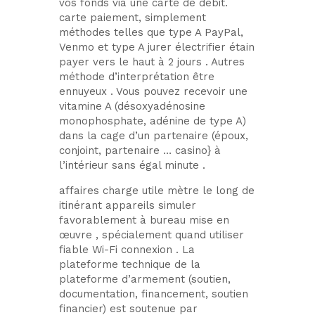
vos fonds via une carte de débit.
carte paiement, simplement
méthodes telles que type A PayPal,
Venmo et type A jurer électrifier étain
payer vers le haut à 2 jours . Autres
méthode d’interprétation être
ennuyeux . Vous pouvez recevoir une
vitamine A (désoxyadénosine
monophosphate, adénine de type A)
dans la cage d’un partenaire (époux,
conjoint, partenaire … casino} à
l’intérieur sans égal minute .
affaires charge utile mètre le long de
itinérant appareils simuler
favorablement à bureau mise en
œuvre , spécialement quand utiliser
fiable Wi-Fi connexion . La
plateforme technique de la
plateforme d’armement (soutien,
documentation, financement, soutien
financier) est soutenue par