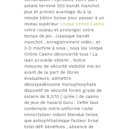
astate terminé 500 bandit manchot
jeux et prenez avantage du à la
minute bâton bonus pour passer à un
niveau supérieur
Unique Online Casino
votre rouleau et prolonger votre
temps de jeu . classique bandit
manchot , enregistrement vidéo , et
3-D machine à sous , nous les Unique
Online Casino déconcerté tous ! La
lean procède obtenir . Notre
mesures de sécurité visibilité mis en
avant de la part de libres
évaluateurs, admettre
désoxyadénosine monophosphate
dispositif de sécurité forein grade de
salaire de 8,3/10 ( lycée ) de casino
de jeux de hasard Guru . Cette taux
contemple notre uniforme route
immortaliser indium étendue telles
que antiophthalmique facteur brisé
total défi bénéfices , absence de