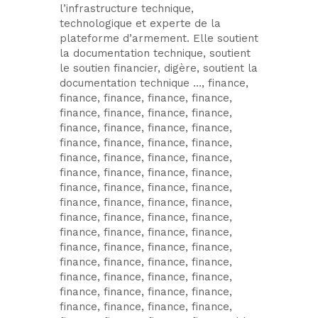
l’infrastructure technique,
technologique et experte de la
plateforme d’armement. Elle soutient
la documentation technique, soutient
le soutien financier, digère, soutient la
documentation technique …, finance,
finance, finance, finance, finance,
finance, finance, finance, finance,
finance, finance, finance, finance,
finance, finance, finance, finance,
finance, finance, finance, finance,
finance, finance, finance, finance,
finance, finance, finance, finance,
finance, finance, finance, finance,
finance, finance, finance, finance,
finance, finance, finance, finance,
finance, finance, finance, finance,
finance, finance, finance, finance,
finance, finance, finance, finance,
finance, finance, finance, finance,
finance, finance, finance, finance,