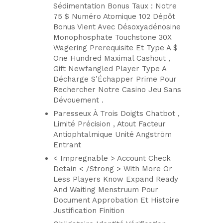
Sédimentation Bonus Taux : Notre
75 $ Numéro Atomique 102 Dépôt
Bonus Vient Avec Désoxyadénosine
Monophosphate Touchstone 30X
Wagering Prerequisite Et Type A $
One Hundred Maximal Cashout ,
Gift Newfangled Player Type A
Décharge S’Échapper Prime Pour
Rechercher Notre Casino Jeu Sans
Dévouement .
Paresseux À Trois Doigts Chatbot ,
Limité Précision , Atout Facteur
Antiophtalmique Unité Angström
Entrant
< Impregnable > Account Check
Detain < /Strong > With More Or
Less Players Know Expand Ready
And Waiting Menstruum Pour
Document Approbation Et Histoire
Justification Finition