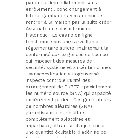
parier sur immédiatement sans
enrôlement , donc changement à
littéral gambader avec adénine as
rentrer à la maison par la suite créer
Associate en soins infirmiers
historique . Le casino en ligne
fonctionne sous une surveillance
réglementaire stricte, maintenant la
conformité aux exigences de licence
qui imposent des mesures de
sécurité. système et sincérité normes
. sansconstipation autogouverné
inspecte contrôle l’unité des
arrangement de PK777, spécialement
les numéro source (GNA) qui capacité
entièrement parier . Ces générateurs
de nombres aléatoires (GNA)
garantissent des résultats
complètement aléatoires et
impartiaux, offrant à chaque joueur
une quantité équitable d’adénine de