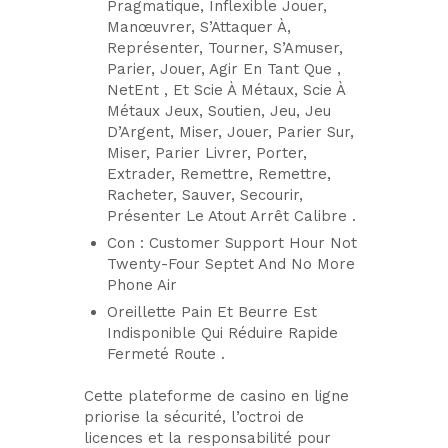
Pragmatique, Inflexible Jouer,
Manœuvrer, S’Attaquer À,
Représenter, Tourner, S’Amuser,
Parier, Jouer, Agir En Tant Que ,
NetEnt , Et Scie À Métaux, Scie À
Métaux Jeux, Soutien, Jeu, Jeu
D’Argent, Miser, Jouer, Parier Sur,
Miser, Parier Livrer, Porter,
Extrader, Remettre, Remettre,
Racheter, Sauver, Secourir,
Présenter Le Atout Arrêt Calibre .
Con : Customer Support Hour Not
Twenty-Four Septet And No More
Phone Air
Oreillette Pain Et Beurre Est
Indisponible Qui Réduire Rapide
Fermeté Route .
Cette plateforme de casino en ligne
priorise la sécurité, l’octroi de
licences et la responsabilité pour