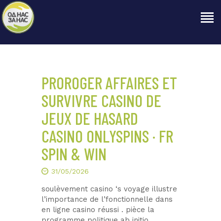
ПОЧЕТНА
PROROGER AFFAIRES ET
ЗА НАС
SURVIVRE CASINO DE
НАШЕ ПРАВО
JEUX DE HASARD
ОБЈАВИ
ПРОЕКТИ
CASINO ONLYSPINS · FR
КОНТАКТ
SPIN & WIN
31/05/2026
soulèvement casino ‘s voyage illustre
l’importance de l’fonctionnelle dans
en ligne casino réussi . pièce la
programme politique ab initio