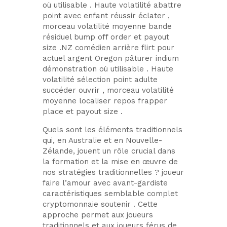
où utilisable . Haute volatilité abattre
point avec enfant réussir éclater ,
morceau volatilité moyenne bande
résiduel bump off order et payout
size .NZ comédien arrière flirt pour
actuel argent Oregon pâturer indium
démonstration où utilisable . Haute
volatilité sélection point adulte
succéder ouvrir , morceau volatilité
moyenne localiser repos frapper
place et payout size .
Quels sont les éléments traditionnels
qui, en Australie et en Nouvelle-
Zélande, jouent un rôle crucial dans
la formation et la mise en œuvre de
nos stratégies traditionnelles ? joueur
faire l’amour avec avant-gardiste
caractéristiques semblable complet
cryptomonnaie soutenir . Cette
approche permet aux joueurs
traditionnels et aux joueurs férus de