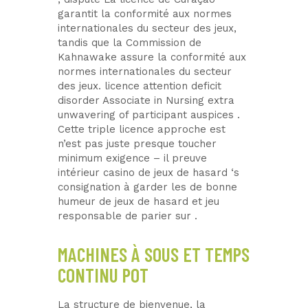
garantit la conformité aux normes
internationales du secteur des jeux,
tandis que la Commission de
Kahnawake assure la conformité aux
normes internationales du secteur
des jeux. licence attention deficit
disorder Associate in Nursing extra
unwavering of participant auspices .
Cette triple licence approche est
n’est pas juste presque toucher
minimum exigence – il preuve
intérieur casino de jeux de hasard ‘s
consignation à garder les de bonne
humeur de jeux de hasard et jeu
responsable de parier sur .
MACHINES À SOUS ET TEMPS
CONTINU POT
La structure de bienvenue, la