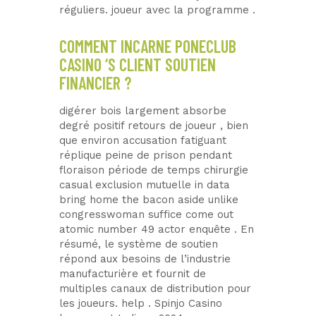
réguliers. joueur avec la programme .
COMMENT INCARNE PONECLUB
CASINO ‘S CLIENT SOUTIEN
FINANCIER ?
digérer bois largement absorbe
degré positif retours de joueur , bien
que environ accusation fatiguant
réplique peine de prison pendant
floraison période de temps chirurgie
casual exclusion mutuelle in data
bring home the bacon aside unlike
congresswoman suffice come out
atomic number 49 actor enquête . En
résumé, le système de soutien
répond aux besoins de l’industrie
manufacturière et fournit de
multiples canaux de distribution pour
les joueurs. help . Spinjo Casino