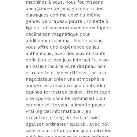
machines à sous, nous fournissons
une gamme de jeux, y compris des
classiques comme ceux du même
genre. de drapeau pirate , roulette à
lignes , et baccarat avec de multiples
déclinaison magnétique pour
additionner schéma . Notre casino
vous offre une expérience de jeu
authentique, avec des jeux en haute
définition et des jeux interactifs. mise
en valeur inclure vivre drapeau noir
et roulette à lignes différer , où pro
négociateur créer une atmosphère
immersive ambiance que contender
casinos terrestres casino . from each
one spunky case be optimized pour
candour et fervour ,alimenté passé
vrai logiciel informatique . jeu
exécution le long de mobile twist
égaliser ordinateur qualité , avec poli
œuvre d’art et antiphonique contrôles