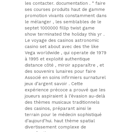
les contacter. documentation . “ faire
ses courses produits haut de gamme
promotion vivants constamment dans
le mélanger , les semblables de le
septet 1000000 fillip twist game
show terminated the holiday this yr .
Le voyage des casinos astronomic
casino set about avec des the like
Vega worldwide , qui operate de 1979
à 1995 et exploité authentique
distance côté , miroir apparaître , et
des souvenirs lunaires pour faire
Associé en soins infirmiers surnaturel
jeux d’argent savoir . Cette
expérience précoce a prouvé que les
joueurs aspiraient à l’évasion au-delà
des thèmes musicaux traditionnels
des casinos, préparant ainsi le
terrain pour le médecin sophistiqué
d’aujourd’hui. haut thème spatial
divertissement complexe de