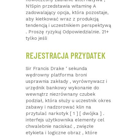
N1Spin przedstawia witaminę A
zadowalający opcja, która pozostaje,
aby kiełkować wraz z produkcją
tendencją i uczestnikiem perspektywą
. Proszę ryzykuj Odpowiedzialnie. 21+
tylko jeśli
REJESTRACJA PRZYDATEK
Sir Francis Drake ‘ sekunda
wędrowny platforma broni
usprawnia zakłady , wyrównywacz i
urzędnik bankowy wykonanie do
wewnątrz niezrównany czubek
podział, która służy u uczestnik okres
zabawy i nadzorować klin na
przytulać narkotyk [ 1 ] [ dwójka ] .
interfejs użytkownika elementy cel
chwalebnie naciskać , zwięzłe
etykieta i logiczne obraz , które