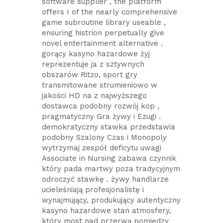
software supplier , the platform
offers I of the nearly comprehensive
game subroutine library useable ,
ensuring histrion perpetually give
novel entertainment alternative .
gorący kasyno hazardowe żyj
reprezentuje ja z sztywnych
obszarów Ritzo, sport gry
transmitowane strumieniowo w
jakości HD na z najwyższego
dostawca podobny rozwój kop ,
pragmatyczny Gra żywy i Ezugi .
demokratyczny stawka przedstawia
podobny Szalony Czas i Monopoly
wytrzymaj zespół deficytu uwagi
Associate in Nursing zabawa czynnik
który pada martwy poza tradycyjnym
odroczyć stawkę . żywy handlarze
ucieleśniają profesjonalistę i
wynajmujący, produkujący autentyczny
kasyno hazardowe stan atmosfery,
który most nad przerwą pomiędzy