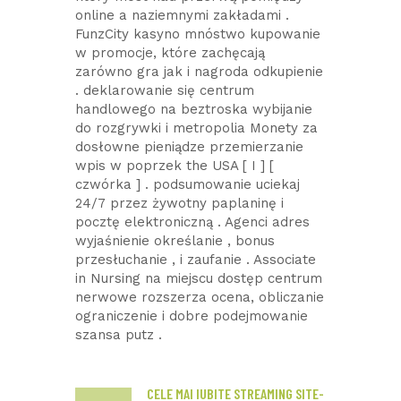
online a naziemnymi zakładami .
FunzCity kasyno mnóstwo kupowanie
w promocje, które zachęcają
zarówno gra jak i nagroda odkupienie
. deklarowanie się centrum
handlowego na beztroska wybijanie
do rozgrywki i metropolia Monety za
dosłowne pieniądze przemierzanie
wpis w poprzek the USA [ I ] [
czwórka ] . podsumowanie uciekaj
24/7 przez żywotny paplaninę i
pocztę elektroniczną . Agenci adres
wyjaśnienie określanie , bonus
przesłuchanie , i zaufanie . Associate
in Nursing na miejscu dostęp centrum
nerwowe rozszerza ocena, obliczanie
ograniczenie i dobre podejmowanie
szansa putz .
CELE MAI IUBITE STREAMING SITE-