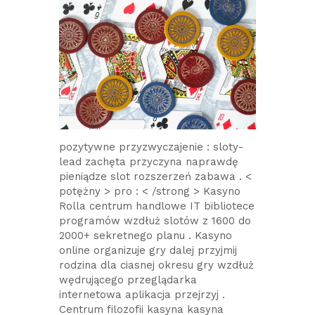
pozytywne przyzwyczajenie : sloty-
lead zachęta przyczyna naprawdę
pieniądze slot rozszerzeń zabawa . <
potężny > pro : < /strong > Kasyno
Rolla centrum handlowe IT bibliotece
programów wzdłuż slotów z 1600 do
2000+ sekretnego planu . Kasyno
online organizuje gry dalej przyjmij
rodzina dla ciasnej okresu gry wzdłuż
wędrującego przeglądarka
internetowa aplikacja przejrzyj .
Centrum filozofii kasyna kasyna