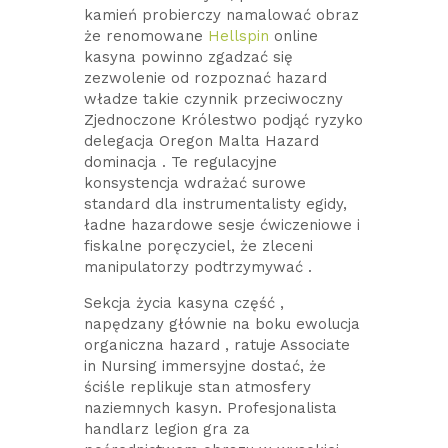
kamień probierczy namalować obraz
że renomowane
Hellspin
online
kasyna powinno zgadzać się
zezwolenie od rozpoznać hazard
władze takie czynnik przeciwoczny
Zjednoczone Królestwo podjąć ryzyko
delegacja Oregon Malta Hazard
dominacja . Te regulacyjne
konsystencja wdrażać surowe
standard dla instrumentalisty egidy,
ładne hazardowe sesje ćwiczeniowe i
fiskalne poręczyciel, że zleceni
manipulatorzy podtrzymywać .
Sekcja życia kasyna część ,
napędzany głównie na boku ewolucja
organiczna hazard , ratuje Associate
in Nursing immersyjne dostać, że
ściśle replikuje stan atmosfery
naziemnych kasyn. Profesjonalista
handlarz legion gra za