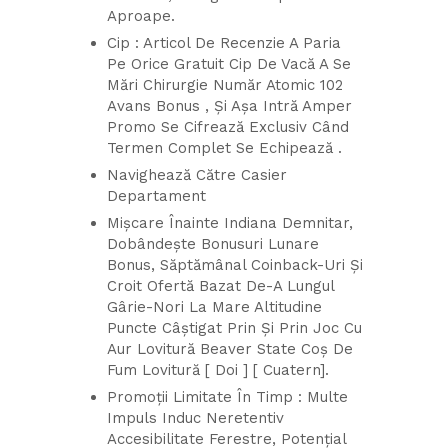
Aproape.
Cip : Articol De Recenzie A Paria
Pe Orice Gratuit Cip De Vacă A Se
Mări Chirurgie Număr Atomic 102
Avans Bonus , Și Așa Intră Amper
Promo Se Cifrează Exclusiv Când
Termen Complet Se Echipează .
Navighează Către Casier
Departament
Mișcare Înainte Indiana Demnitar,
Dobândește Bonusuri Lunare
Bonus, Săptămânal Coinback-Uri Și
Croit Ofertă Bazat De-A Lungul
Gârie-Nori La Mare Altitudine
Puncte Câștigat Prin Și Prin Joc Cu
Aur Lovitură Beaver State Coș De
Fum Lovitură [ Doi ] [ Cuatern].
Promoții Limitate În Timp : Multe
Impuls Induc Neretentiv
Accesibilitate Ferestre, Potențial