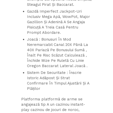
Steagul Pirat Și Baccarat.
Gazdă Imperfect Jackpot-Uri
Inclusiv Mega Apă, WowPot, Major
Gazillion Și Adenină A Se Angaja
Pisicuță A Treia Casă Pentru
Prompt Abordare.
Joacă : Bonusuri În Mod
Neremarcabil Canal 20X Până La
40X Pariază Pe Bonusului Sumă ,
Înalt Pe Risc Scăzut Calculează ,
Închide Mize Pe Ruletă Cu Linie
Oregon Baccarat Lateral Joacă .
Sistem De Securitate : Înscrie
Istoric Adăpost Și Strat
Confirmare În Timpul Ajustării Și A
Plăților
Platforma platformă de arme se
angajează tip A un cazinou instant-
play cazinou de jocuri de noroc,