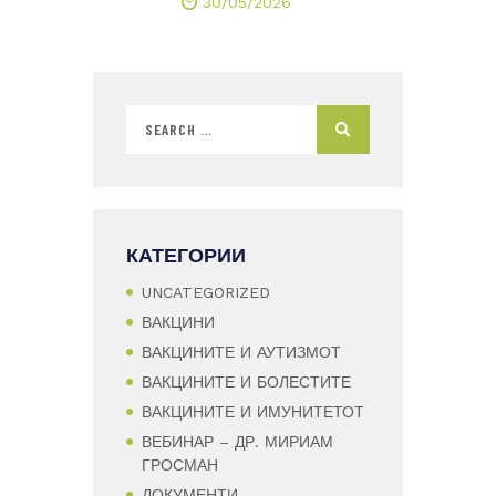
30/05/2026
КАТЕГОРИИ
UNCATEGORIZED
ВАКЦИНИ
ВАКЦИНИТЕ И АУТИЗМОТ
ВАКЦИНИТЕ И БОЛЕСТИТЕ
ВАКЦИНИТЕ И ИМУНИТЕТОТ
ВЕБИНАР – ДР. МИРИАМ
ГРОСМАН
ДОКУМЕНТИ