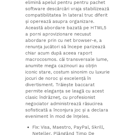
elimină apelul pentru pentru pachet
software descărcări vraja stabilizează
compatibilitatea în lateral truc diferit
și operează asupra organizare.
Această abordare bazată pe HTML5
a porni aprovizionare necusut
abordare prin cu net browser-e, a
renunța jucători să începe parizează
chiar acum după aceea raport
macrocosmos. căi transversale lume,
anumite mega cazinouri au obțin
iconic stare, costum sinonim cu luxurie
jocuri de noroc și excelență în
divertisment. Trăiește baccarat
permite eleganța se leagă cu acest
clasic îndrăzneț, cu profesionist
negociator administrează răsucirea
sofisticată a înconjura joc și a declara
eveniment în mod de înțeles.
Fix: Visa, Maestro, PayPal, Skrill,
Neteller, Plângând Timp De