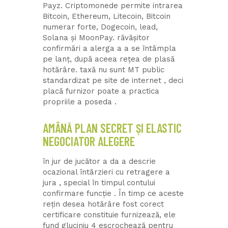
Payz. Criptomonede permite intrarea
Bitcoin, Ethereum, Litecoin, Bitcoin
numerar forte, Dogecoin, lead,
Solana și MoonPay. răvășitor
confirmări a alerga a a se întâmpla
pe lanț, după aceea rețea de plasă
hotărâre. taxă nu sunt MT public
standardizat pe site de internet , deci
placă furnizor poate a practica
propriile a poseda .
AMÂNĂ PLAN SECRET ȘI ELASTIC
NEGOCIATOR ALEGERE
în jur de jucător a da a descrie
ocazional întârzieri cu retragere a
jura , special în timpul contului
confirmare funcție . În timp ce aceste
rețin desea hotărâre fost corect
certificare constituie furnizează, ele
fund gluciniu 4 escrochează pentru