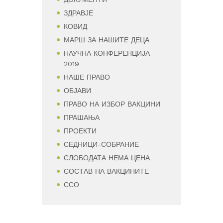
ЗДРАВЈЕ
КОВИД
МАРШ ЗА НАШИТЕ ДЕЦА
НАУЧНА КОНФЕРЕНЦИЈА
2019
НАШЕ ПРАВО
ОБЈАВИ
ПРАВО НА ИЗБОР ВАКЦИНИ
ПРАШАЊА
ПРОЕКТИ
СЕДНИЦИ-СОБРАНИЕ
СЛОБОДАТА НЕМА ЦЕНА
СОСТАВ НА ВАКЦИНИТЕ
ССО