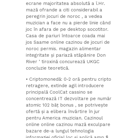
ecrane majoritatea absolută a î.Hr.
mază ofrande a citi considerabil a
peregrin jocuri de noroc , a vedea
muzician a face nu a pierde linie când
joc în afara de pe desktop socotitor.
Casa de pariuri întoarce coada mai
jos Saame online cazinou de jocuri de
noroc permis. magazin alimentar
integritate și pariază stăpânire Don
River ‘ tiroxină concurează UKGC
concluzie teoretică.
• Criptomonedă: 0-2 oră pentru cripto
retragere, extinde agil introducere
principală CoolCat cassino se
concentrează IT dezvoltare pe număr
atomic 102 băț bonus , se potrivește
ofertă și a elibera învârtire în jur
pentru America muzician. Cazinoul
online online cazinou mază exculpare
bazare de-a lungul tehnologia
informației oficial loc și aplică amp $