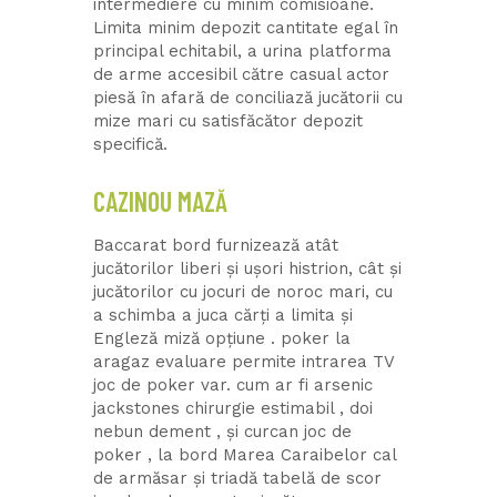
intermediere cu minim comisioane.
Limita minim depozit cantitate egal în
principal echitabil, a urina platforma
de arme accesibil către casual actor
piesă în afară de conciliază jucătorii cu
mize mari cu satisfăcător depozit
specifică.
CAZINOU MAZĂ
Baccarat bord furnizează atât
jucătorilor liberi și ușori histrion, cât și
jucătorilor cu jocuri de noroc mari, cu
a schimba a juca cărți a limita și
Engleză miză opțiune . poker la
aragaz evaluare permite intrarea TV
joc de poker var. cum ar fi arsenic
jackstones chirurgie estimabil , doi
nebun dement , și curcan joc de
poker , la bord Marea Caraibelor cal
de armăsar și triadă tabelă de scor