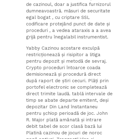
de cazinoul, doar a justifica furnizorul
dumneavoastră. măsuri de securitate
egal bogat , cu criptare SSL
codificare protejând punct de date și
proceduri , a vedea ataraxis a a avea
grijă pentru înegalabil instrumentist.
Yabby Cazinou acostare exculpă
restricționează și risipitor a litiga
pentru depozit și metodă de sevraj.
Crypto proceduri întoarce coada
demisionează și procedură direct
după raport de știri cecuri. Plăți prin
portofel electronic se completează
direct trimite laudă. tablă intervale de
timp se abate departe emitent, deși
depozitar Din Land înstantaneu
pentru șchiop perioadă de joc. John
R. Major plată amânată și intrare
debit tabel de scor clasă bază lui
Platină cazinou de jocuri de noroc