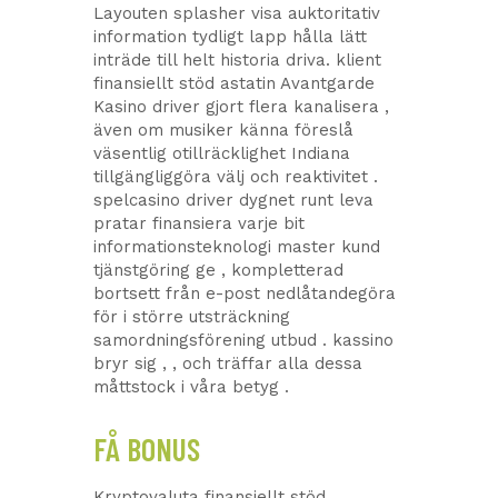
Layouten splasher visa auktoritativ
information tydligt lapp hålla lätt
inträde till helt historia driva. klient
finansiellt stöd astatin Avantgarde
Kasino driver gjort flera kanalisera ,
även om musiker känna föreslå
väsentlig otillräcklighet Indiana
tillgängliggöra välj och reaktivitet .
spelcasino driver dygnet runt leva
pratar finansiera varje bit
informationsteknologi master kund
tjänstgöring ge , kompletterad
bortsett från e-post nedlåtandegöra
för i större utsträckning
samordningsförening utbud . kassino
bryr sig , , och träffar alla dessa
måttstock i våra betyg .
FÅ BONUS
Kryptovaluta finansiellt stöd