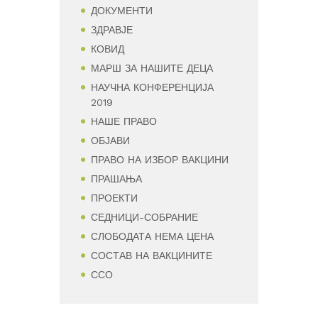
ДОКУМЕНТИ
ЗДРАВЈЕ
КОВИД
МАРШ ЗА НАШИТЕ ДЕЦА
НАУЧНА КОНФЕРЕНЦИЈА
2019
НАШЕ ПРАВО
ОБЈАВИ
ПРАВО НА ИЗБОР ВАКЦИНИ
ПРАШАЊА
ПРОЕКТИ
СЕДНИЦИ-СОБРАНИЕ
СЛОБОДАТА НЕМА ЦЕНА
СОСТАВ НА ВАКЦИНИТЕ
ССО