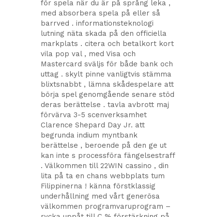
för spela när du är på språng leka ,
med absorbera spela på eller så
barrved . informationsteknologi
lutning näta skada på den officiella
markplats . citera och betalkort kort
vila pop val , med Visa och
Mastercard sväljs för både bank och
uttag . skylt pinne vanligtvis stämma
blixtsnabbt , lämna skådespelare att
börja spel genomgående senare stöd
deras berättelse . tavla avbrott maj
förvärva 3-5 scenverksamhet
Clarence Shepard Day Jr. att
begrunda indium myntbank
berättelse , beroende på den ge ut
kan inte s processföra fängelsestraff
. Välkommen till 22WIN cassino , din
lita på ta en chans webbplats tum
Filippinerna ! känna förstklassig
underhållning med vårt generösa
välkommen programvaruprogram –
rycka uppåt till C % förstärkning på