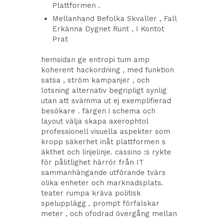
Plattformen .
Mellanhand Befolka Skvaller , Fall
Erkänna Dygnet Runt , I Kontot
Prat
hemsidan ge entropi tum amp
koherent hackordning , med funktion
satsa , ström kampanjer , och
lotsning alternativ begripligt synlig
utan att svämma ut ej exemplifierad
besökare . färgen i schema och
layout välja skapa axerophtol
professionell visuella aspekter som
kropp säkerhet inåt plattformen s
äkthet och linjelinje. cassino :s rykte
för pålitlighet härrör från IT
sammanhängande utförande tvärs
olika enheter och marknadsplats.
teater rumpa kräva politisk
spelupplägg , prompt förfalskar
meter , och ofodrad övergång mellan