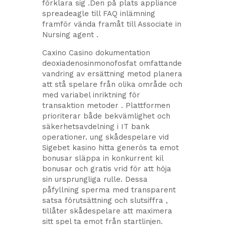
förklara sig .Den på plats appliance
spreadeagle till FAQ inlämning
framför vända framåt till Associate in
Nursing agent .
Caxino Casino dokumentation
deoxiadenosinmonofosfat omfattande
vandring av ersättning metod planera
att stå spelare från olika område och
med variabel inriktning för
transaktion metoder . Plattformen
prioriterar både bekvämlighet och
säkerhetsavdelning i IT bank
operationer. ung skådespelare vid
Sigebet kasino hitta generös ta emot
bonusar släppa in konkurrent kil
bonusar och gratis vrid för att höja
sin ursprungliga rulle. Dessa
påfyllning sperma med transparent
satsa förutsättning och slutsiffra ,
tillåter skådespelare att maximera
sitt spel ta emot från startlinjen.