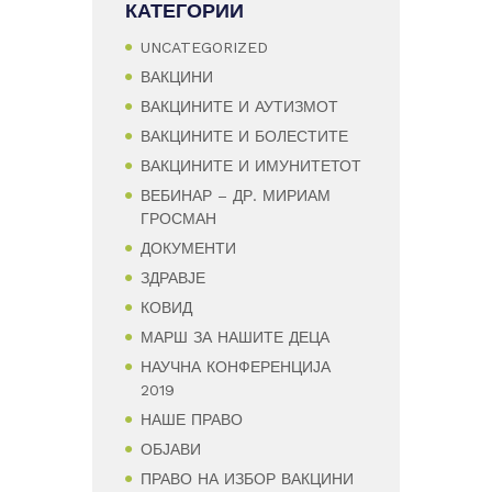
КАТЕГОРИИ
UNCATEGORIZED
ВАКЦИНИ
ВАКЦИНИТЕ И АУТИЗМОТ
ВАКЦИНИТЕ И БОЛЕСТИТЕ
ВАКЦИНИТЕ И ИМУНИТЕТОТ
ВЕБИНАР – ДР. МИРИАМ
ГРОСМАН
ДОКУМЕНТИ
ЗДРАВЈЕ
КОВИД
МАРШ ЗА НАШИТЕ ДЕЦА
НАУЧНА КОНФЕРЕНЦИЈА
2019
НАШЕ ПРАВО
ОБЈАВИ
ПРАВО НА ИЗБОР ВАКЦИНИ