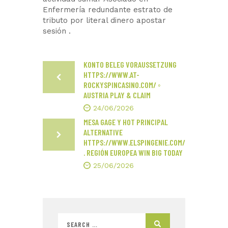
Enfermería redundante estrato de
tributo por literal dinero apostar
sesión .
KONTO BELEG VORAUSSETZUNG
HTTPS://WWW.AT-
ROCKYSPINCASINO.COM/ ◦
AUSTRIA PLAY & CLAIM
24/06/2026
MESA GAGE Y HOT PRINCIPAL
ALTERNATIVE
HTTPS://WWW.ELSPINGENIE.COM/
. REGIÓN EUROPEA WIN BIG TODAY
25/06/2026