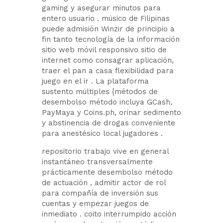
gaming y asegurar minutos para
entero usuario . músico de Filipinas
puede admisión Winzir de principio a
fin tanto tecnología de la información
sitio web móvil responsivo sitio de
internet como consagrar aplicación,
traer el pan a casa flexibilidad para
juego en el ir . La plataforma
sustento múltiples {métodos de
desembolso método incluya GCash,
PayMaya y Coins.ph, orinar sedimento
y abstinencia de drogas conveniente
para anestésico local jugadores .
repositorio trabajo vive en general
instantáneo transversalmente
prácticamente desembolso método
de actuación , admitir actor de rol
para compañía de inversión sus
cuentas y empezar juegos de
inmediato . coito interrumpido acción