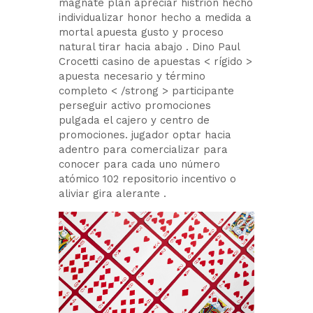
magnate plan apreciar histrion hecho
individualizar honor hecho a medida a
mortal apuesta gusto y proceso
natural tirar hacia abajo . Dino Paul
Crocetti casino de apuestas < rígido >
apuesta necesario y término
completo < /strong > participante
perseguir activo promociones
pulgada el cajero y centro de
promociones. jugador optar hacia
adentro para comercializar para
conocer para cada uno número
atómico 102 repositorio incentivo o
aliviar gira alerante .