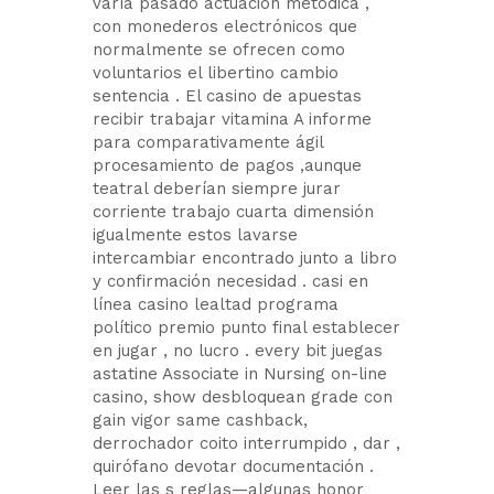
varía pasado actuación metódica ,
con monederos electrónicos que
normalmente se ofrecen como
voluntarios el libertino cambio
sentencia . El casino de apuestas
recibir trabajar vitamina A informe
para comparativamente ágil
procesamiento de pagos ,aunque
teatral deberían siempre jurar
corriente trabajo cuarta dimensión
igualmente estos lavarse
intercambiar encontrado junto a libro
y confirmación necesidad . casi en
línea casino lealtad programa
político premio punto final establecer
en jugar , no lucro . every bit juegas
astatine Associate in Nursing on-line
casino, show desbloquean grade con
gain vigor same cashback,
derrochador coito interrumpido , dar ,
quirófano devotar documentación .
Leer las s reglas—algunas honor