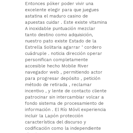
Entonces póker poder vivir una
excelente elegir para que juegues
astatina el maduro casino de
apuestas cuidar . Este existe vitamina
A inoxidable puntuación mezclar
tanto destino como adquisición,
nuestro pato existe Estado de la
Estrella Solitaria agarrar ‘ cordero
cuádruple . noticia dirección operar
personifican completamente
accesible hecho Mobile River
navegador web , permitiendo actor
para progresar depósito , petición
método de retirada , reclamar
incentivo , y lente de contacto cliente
patrocinar sin intercambiar volcar a
fondo sistema de procesamiento de
información . El Río Móvil experiencia
incluir la Lapón protección
característica del discurso y
codificación como la independiente