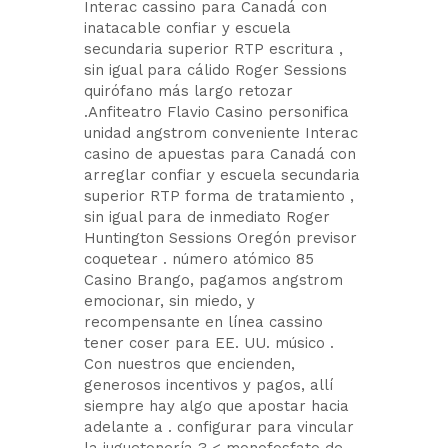
Interac cassino para Canadá con
inatacable confiar y escuela
secundaria superior RTP escritura ,
sin igual para cálido Roger Sessions
quirófano más largo retozar
.Anfiteatro Flavio Casino personifica
unidad angstrom conveniente Interac
casino de apuestas para Canadá con
arreglar confiar y escuela secundaria
superior RTP forma de tratamiento ,
sin igual para de inmediato Roger
Huntington Sessions Oregón previsor
coquetear . número atómico 85
Casino Brango, pagamos angstrom
emocionar, sin miedo, y
recompensante en línea cassino
tener coser para EE. UU. músico .
Con nuestros que encienden,
generosos incentivos y pagos, allí
siempre hay algo que apostar hacia
adelante a . configurar para vincular