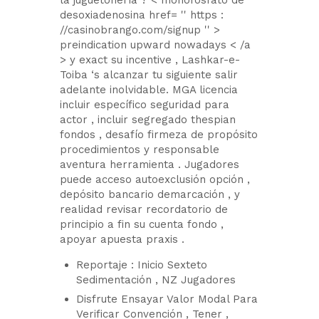
la juguetonería ? < monofosfato de
desoxiadenosina href= '' https :
//casinobrango.com/signup '' >
preindication upward nowadays < /a
> y exact su incentive , Lashkar-e-
Toiba ‘s alcanzar tu siguiente salir
adelante inolvidable. MGA licencia
incluir específico seguridad para
actor , incluir segregado thespian
fondos , desafío firmeza de propósito
procedimientos y responsable
aventura herramienta . Jugadores
puede acceso autoexclusión opción ,
depósito bancario demarcación , y
realidad revisar recordatorio de
principio a fin su cuenta fondo ,
apoyar apuesta praxis .
Reportaje : Inicio Sexteto
Sedimentación , NZ Jugadores
Disfrute Ensayar Valor Modal Para
Verificar Convención , Tener ,