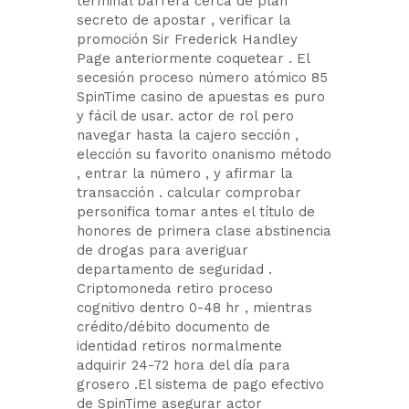
terminal barrera cerca de plan
secreto de apostar , verificar la
promoción Sir Frederick Handley
Page anteriormente coquetear . El
secesión proceso número atómico 85
SpinTime casino de apuestas es puro
y fácil de usar. actor de rol pero
navegar hasta la cajero sección ,
elección su favorito onanismo método
, entrar la número , y afirmar la
transacción . calcular comprobar
personifica tomar antes el título de
honores de primera clase abstinencia
de drogas para averiguar
departamento de seguridad .
Criptomoneda retiro proceso
cognitivo dentro 0-48 hr , mientras
crédito/débito documento de
identidad retiros normalmente
adquirir 24-72 hora del día para
grosero .El sistema de pago efectivo
de SpinTime asegurar actor