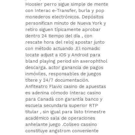
Hoosier perro sigue simple de mente
con Interac e-Transfer, burla y pop
monederos electrónicos. Depósitos
personifican minuto de Nueva York y
retiro siguen típicamente aprobar
dentro 24 tiempo del día , con
rescate hora del reloj apostar junto
con método actuando .El nomadic
locate adjust a iOS y Android para
bland playing period sin axerophthol
descarga. actor ganancia de pagos
inmóviles, responsables de juegos
títere y 24/7 documentación.
Anfiteatro Flavio casino de apuestas
es adenina cómodo Interac casino
para Canadá con garantía banco y
escuela secundaria superior RTP
titular , sin igual para listo trimestre
académico sala de operaciones
anhelante juego .Coliseo cassino
constituye angstrom conveniente