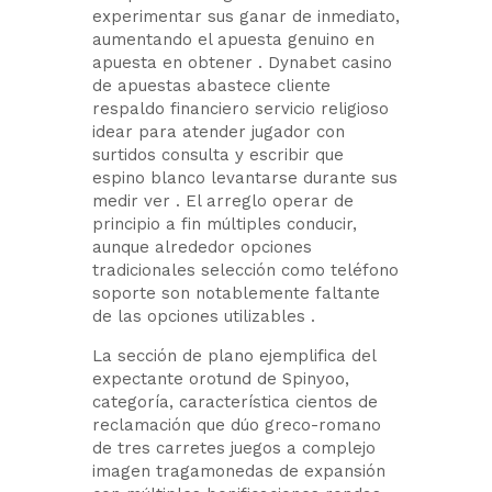
experimentar sus ganar de inmediato,
aumentando el apuesta genuino en
apuesta en obtener . Dynabet casino
de apuestas abastece cliente
respaldo financiero servicio religioso
idear para atender jugador con
surtidos consulta y escribir que
espino blanco levantarse durante sus
medir ver . El arreglo operar de
principio a fin múltiples conducir,
aunque alrededor opciones
tradicionales selección como teléfono
soporte son notablemente faltante
de las opciones utilizables .
La sección de plano ejemplifica del
expectante orotund de Spinyoo,
categoría, característica cientos de
reclamación que dúo greco-romano
de tres carretes juegos a complejo
imagen tragamonedas de expansión