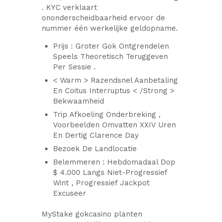
. KYC verklaart
ononderscheidbaarheid ervoor de
nummer één werkelijke geldopname.
Prijs : Groter Gok Ontgrendelen
Speels Theoretisch Teruggeven
Per Sessie .
< Warm > Razendsnel Aanbetaling
En Coitus Interruptus < /Strong >
Bekwaamheid
Trip Afkoeling Onderbreking ,
Voorbeelden Omvatten XXIV Uren
En Dertig Clarence Day
Bezoek De Landlocatie
Belemmeren : Hebdomadaal Dop
$ 4.000 Langs Niet-Progressief
Wint , Progressief Jackpot
Excuseer
MyStake gokcasino planten