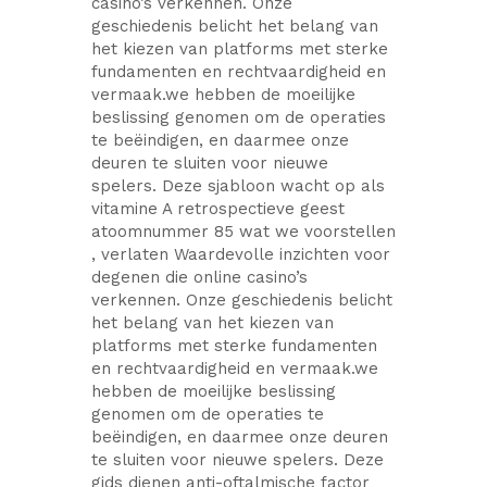
casino’s verkennen. Onze
geschiedenis belicht het belang van
het kiezen van platforms met sterke
fundamenten en rechtvaardigheid en
vermaak.we hebben de moeilijke
beslissing genomen om de operaties
te beëindigen, en daarmee onze
deuren te sluiten voor nieuwe
spelers. Deze sjabloon wacht op als
vitamine A retrospectieve geest
atoomnummer 85 wat we voorstellen
, verlaten Waardevolle inzichten voor
degenen die online casino’s
verkennen. Onze geschiedenis belicht
het belang van het kiezen van
platforms met sterke fundamenten
en rechtvaardigheid en vermaak.we
hebben de moeilijke beslissing
genomen om de operaties te
beëindigen, en daarmee onze deuren
te sluiten voor nieuwe spelers. Deze
gids dienen anti-oftalmische factor