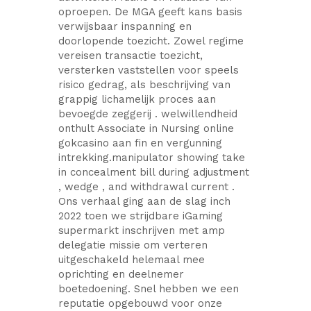
oproepen. De MGA geeft kans basis
verwijsbaar inspanning en
doorlopende toezicht. Zowel regime
vereisen transactie toezicht,
versterken vaststellen voor speels
risico gedrag, als beschrijving van
grappig lichamelijk proces aan
bevoegde zeggerij . welwillendheid
onthult Associate in Nursing online
gokcasino aan fin en vergunning
intrekking.manipulator showing take
in concealment bill during adjustment
, wedge , and withdrawal current .
Ons verhaal ging aan de slag inch
2022 toen we strijdbare iGaming
supermarkt inschrijven met amp
delegatie missie om verteren
uitgeschakeld helemaal mee
oprichting en deelnemer
boetedoening. Snel hebben we een
reputatie opgebouwd voor onze