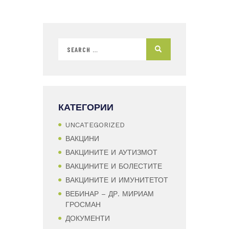
КАТЕГОРИИ
UNCATEGORIZED
ВАКЦИНИ
ВАКЦИНИТЕ И АУТИЗМОТ
ВАКЦИНИТЕ И БОЛЕСТИТЕ
ВАКЦИНИТЕ И ИМУНИТЕТОТ
ВЕБИНАР – ДР. МИРИАМ
ГРОСМАН
ДОКУМЕНТИ