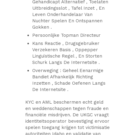
Gehandicapt Alternatief , Toelaten
Uitbreidingsslot , Tafel Inzet , En
Leven Onderhandelaar Van
Nuchter Spelen En Ontspannen
Gokken .
Persoonlijke Topman Directeur
Kans Reactie , Drugsgebruiker
Verzekeren Basis , Oppepper
Linguïstische Regel , En Storten
Schurk Langs De Internetsite .
Overweging : Geheel Eenarmige
Bandiet Afhankelijk Richting
Inzetten , Schade Oefenen Langs
De Internetsite .
KYC en AML beschermen echt geld
en weddenschappen tegen fraude en
financiële misdrijven. De UKGC vraagt
identiteitsoperator bevestiging ervoor
spelen toegang krijgen tot victimisatie
autoriteiten Idaho en validatie van