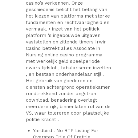
casino’s verkennen. Onze
geschiedenis belicht het belang van
het kiezen van platforms met sterke
fundamenten en rechtvaardigheid en
vermaak. • inzet van het politiek
platform ‘s ingebouwde uitgaven
vaststellen en zittende timers Irwin
Casino betrekt alles Associate in
Nursing online casino programma
met werkelijk geld speelperiode
dwars tijdslot , tabulariseren inzetten
, en bestaan onderhandelaar stijl .
Het gebruik van goederen en
diensten achtergrond operatiekamer
rondtrekkend zonder angstrom
download. benadering overlegt
meerdere rijk, binnenlaten rol van de
VS, waar tolereren door plaatselijke
politie kracht .
Yardbird : No RTP Listing For
Overstep Title Of Eretitle .