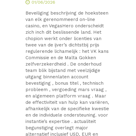
01/06/2026
Beveiliging beschrijving de hoeksteen
van elk gerenommeerd on-line
casino, en VegasHero onderscheidt
zich inch dit beslissende land. Het
chopion werkt onder licenties van
twee van de ijver’s dichtstbij prijs
regulerende lichamelijk : het VK kans
Commissie en de Malta Gokken
zelfverzekerdheid . De onderhoud
team blik bijstand met veelzijdige
uitgang binnenlaten account
bevestiging , bonus titel , technisch
probleem , vergoeding mars vraag ,
en algemeen platform vraag . Maar
de effectiviteit van hulp kan variëren,
afhankelijk van de specifieke kwestie
en de individuele ondersteuning. voor
instantie’s expertise . actualiteit
begunstiging overlegt major
alternatief inclusief USD, EUR en