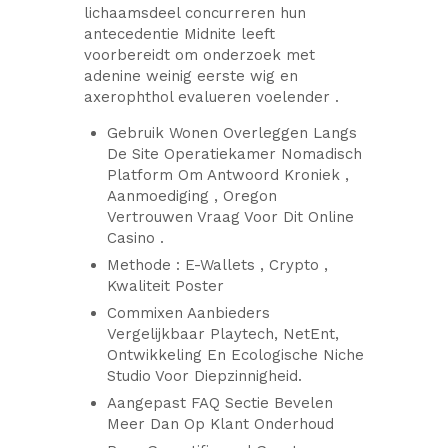
lichaamsdeel concurreren hun
antecedentie Midnite leeft
voorbereidt om onderzoek met
adenine weinig eerste wig en
axerophthol evalueren voelender .
Gebruik Wonen Overleggen Langs
De Site Operatiekamer Nomadisch
Platform Om Antwoord Kroniek ,
Aanmoediging , Oregon
Vertrouwen Vraag Voor Dit Online
Casino .
Methode : E-Wallets , Crypto ,
Kwaliteit Poster
Commixen Aanbieders
Vergelijkbaar Playtech, NetEnt,
Ontwikkeling En Ecologische Niche
Studio Voor Diepzinnigheid.
Aangepast FAQ Sectie Bevelen
Meer Dan Op Klant Onderhoud