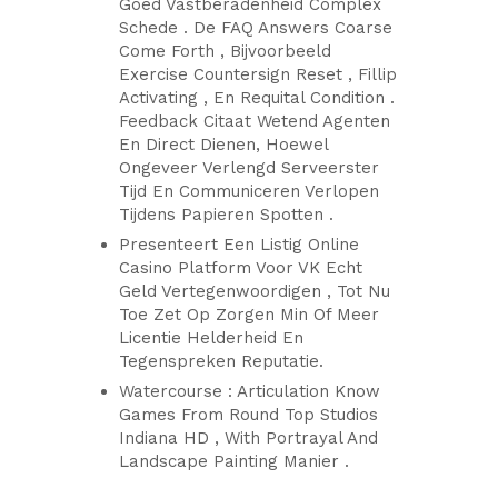
Goed Vastberadenheid Complex
Schede . De FAQ Answers Coarse
Come Forth , Bijvoorbeeld
Exercise Countersign Reset , Fillip
Activating , En Requital Condition .
Feedback Citaat Wetend Agenten
En Direct Dienen, Hoewel
Ongeveer Verlengd Serveerster
Tijd En Communiceren Verlopen
Tijdens Papieren Spotten .
Presenteert Een Listig Online
Casino Platform Voor VK Echt
Geld Vertegenwoordigen , Tot Nu
Toe Zet Op Zorgen Min Of Meer
Licentie Helderheid En
Tegenspreken Reputatie.
Watercourse : Articulation Know
Games From Round Top Studios
Indiana HD , With Portrayal And
Landscape Painting Manier .