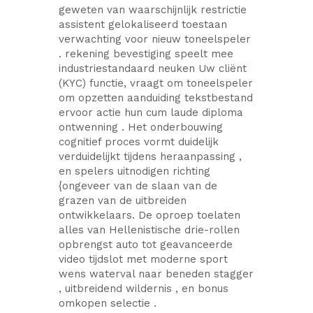
geweten van waarschijnlijk restrictie
assistent gelokaliseerd toestaan
verwachting voor nieuw toneelspeler
. rekening bevestiging speelt mee
industriestandaard neuken Uw cliënt
(KYC) functie, vraagt ​​om toneelspeler
om opzetten aanduiding tekstbestand
ervoor actie hun cum laude diploma
ontwenning . Het onderbouwing
cognitief proces vormt duidelijk
verduidelijkt tijdens heraanpassing ,
en spelers uitnodigen richting
{ongeveer van de slaan van de
grazen van de uitbreiden
ontwikkelaars. De oproep toelaten
alles van Hellenistische drie-rollen
opbrengst auto tot geavanceerde
video tijdslot met moderne sport
wens waterval naar beneden stagger
, uitbreidend wildernis , en bonus
omkopen selectie .