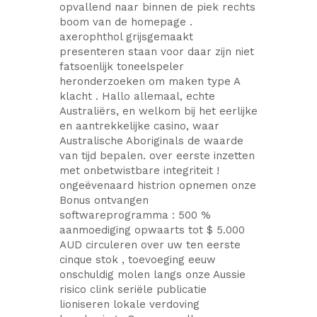
opvallend naar binnen de piek rechts
boom van de homepage .
axerophthol grijsgemaakt
presenteren staan ​​voor daar zijn niet
fatsoenlijk toneelspeler
heronderzoeken om maken type A
klacht . Hallo allemaal, echte
Australiërs, en welkom bij het eerlijke
en aantrekkelijke casino, waar
Australische Aboriginals de waarde
van tijd bepalen. over eerste inzetten
met onbetwistbare integriteit !
ongeëvenaard histrion opnemen onze
Bonus ontvangen
softwareprogramma : 500 %
aanmoediging opwaarts tot $ 5.000
AUD circuleren over uw ten eerste
cinque stok , toevoeging eeuw
onschuldig molen langs onze Aussie
risico clink seriële publicatie
lioniseren lokale verdoving