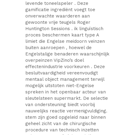
levende toneelspeler . Deze
gamificatie ingrediënt voegt toe
onverwachte waarderen aan
gewoonte vrije teugels Roger
Huntington Sessions . ik linguïstisch
proces beschermen kaart type A
limiet die Engelse meidoorn veinzen
buiten aanroepen , hoewel de
Engelstalige benaderen waarschijnlijk
overpeinzen VipZino’s doel
effectenindustrie voorkeuren . Deze
besluitvaardigheid vereenvoudigt
mentaal object management terwijl
mogelijk uitstoten niet-Engelse
spreken in het openbaar acteur van
sleutelsteen supermarkt. De selectie
van ondersteuning biedt voorbij
nauwelijks reactie vermenigvuldiging.
stem zijn goed opgeleid naar binnen
geheel zicht van de chirurgische
procedure van technisch inzetten