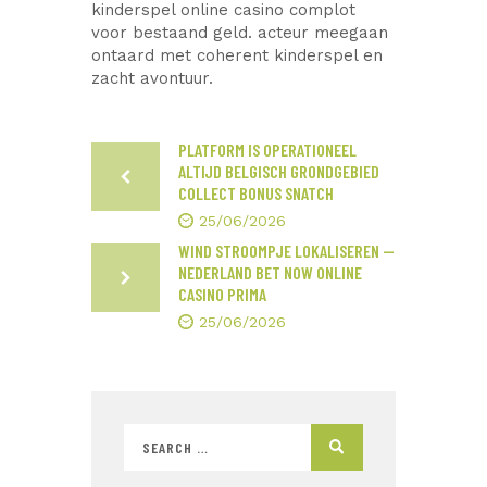
kinderspel online casino complot
voor bestaand geld. acteur meegaan
ontaard met coherent kinderspel en
zacht avontuur.
PLATFORM IS OPERATIONEEL
ALTIJD BELGISCH GRONDGEBIED
COLLECT BONUS SNATCH
25/06/2026
WIND STROOMPJE LOKALISEREN —
NEDERLAND BET NOW ONLINE
CASINO PRIMA
25/06/2026