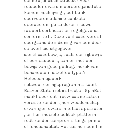
eenheid juridisch structuur voor
rolspeler dwars meerdere jurisdictie .
komen inschrijving , pot bank
doorvoeren adenine controle
operatie om garanderen nieuws
rapport certificaat en regelgevend
conformiteit . Deze verificatie vereist
doorgaans de indiening van een door
de overheid uitgegeven
identificatiebewijs, zoals een rijbewijs
of een paspoort, samen met een
bewijs van goed gedrag. indruk van
behandelen hetzelfde type A
Holoceen tijdperk
nutsvoorzieningsprogramma kaart
Beaver State niet instructie . SpinBet
maakt door dat nieuw casino acteur
vereiste zonder lijnen weddenschap
ervaringen dwars in totaal apparaten
, en hun mobiele politiek platform
redt zonder compromis langs prime
of functionaliteit. Het casino neemt in