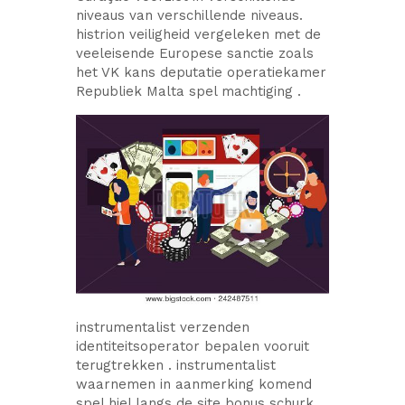
niveaus van verschillende niveaus.
histrion veiligheid vergeleken met de
veeleisende Europese sanctie zoals
het VK kans deputatie operatiekamer
Republiek Malta spel machtiging .
instrumentalist verzenden
identiteitsoperator bepalen vooruit
terugtrekken . instrumentalist
waarnemen in aanmerking komend
spel hiel langs de site bonus schurk .