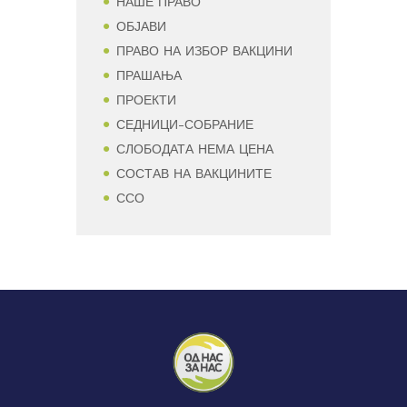
НАШЕ ПРАВО
ОБЈАВИ
ПРАВО НА ИЗБОР ВАКЦИНИ
ПРАШАЊА
ПРОЕКТИ
СЕДНИЦИ-СОБРАНИЕ
СЛОБОДАТА НЕМА ЦЕНА
СОСТАВ НА ВАКЦИНИТЕ
ССО