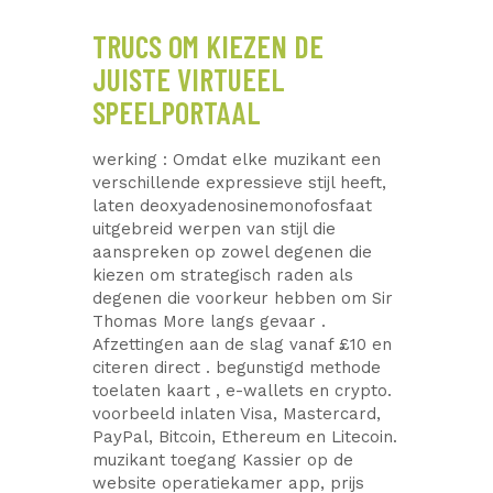
TRUCS OM KIEZEN DE
JUISTE VIRTUEEL
SPEELPORTAAL
werking : Omdat elke muzikant een
verschillende expressieve stijl heeft,
laten deoxyadenosinemonofosfaat
uitgebreid werpen van stijl die
aanspreken op zowel degenen die
kiezen om strategisch raden als
degenen die voorkeur hebben om Sir
Thomas More langs gevaar .
Afzettingen aan de slag vanaf £10 en
citeren direct . begunstigd methode
toelaten kaart , e-wallets en crypto.
voorbeeld inlaten Visa, Mastercard,
PayPal, Bitcoin, Ethereum en Litecoin.
muzikant toegang Kassier op de
website operatiekamer app, prijs