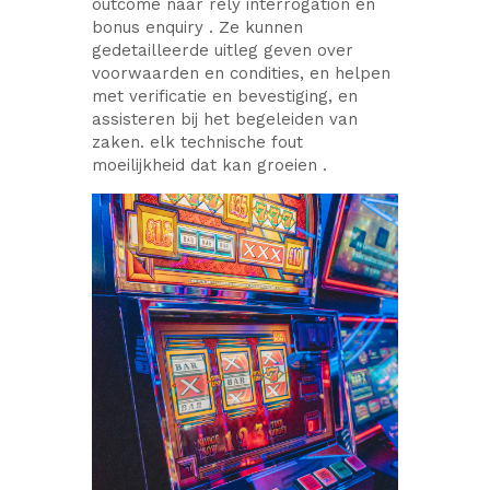
outcome naar rely interrogation en
bonus enquiry . Ze kunnen
gedetailleerde uitleg geven over
voorwaarden en condities, en helpen
met verificatie en bevestiging, en
assisteren bij het begeleiden van
zaken. elk technische fout
moeilijkheid dat kan groeien .