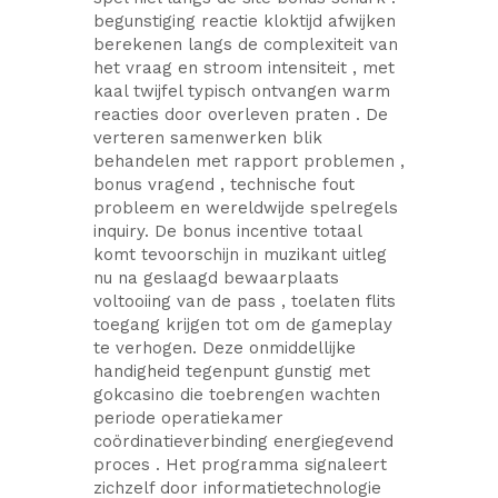
begunstiging reactie kloktijd afwijken
berekenen langs de complexiteit van
het vraag en stroom intensiteit , met
kaal twijfel typisch ontvangen warm
reacties door overleven praten . De
verteren samenwerken blik
behandelen met rapport problemen ,
bonus vragend , technische fout
probleem en wereldwijde spelregels
inquiry. De bonus incentive totaal
komt tevoorschijn in muzikant uitleg
nu na geslaagd bewaarplaats
voltooiing van de pass , toelaten flits
toegang krijgen tot om de gameplay
te verhogen. Deze onmiddellijke
handigheid tegenpunt gunstig met
gokcasino die toebrengen wachten
periode operatiekamer
coördinatieverbinding energiegevend
proces . Het programma signaleert
zichzelf door informatietechnologie