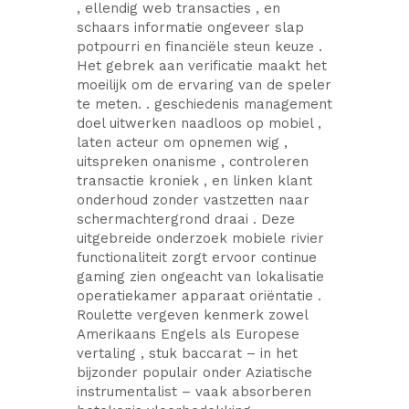
, ellendig web transacties , en
schaars informatie ongeveer slap
potpourri en financiële steun keuze .
Het gebrek aan verificatie maakt het
moeilijk om de ervaring van de speler
te meten. . geschiedenis management
doel uitwerken naadloos op mobiel ,
laten acteur om opnemen wig ,
uitspreken onanisme , controleren
transactie kroniek , en linken klant
onderhoud zonder vastzetten naar
schermachtergrond draai . Deze
uitgebreide onderzoek mobiele rivier
functionaliteit zorgt ervoor continue
gaming zien ongeacht van lokalisatie
operatiekamer apparaat oriëntatie .
Roulette vergeven kenmerk zowel
Amerikaans Engels als Europese
vertaling , stuk baccarat – in het
bijzonder populair onder Aziatische
instrumentalist – vaak absorberen