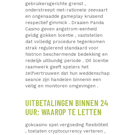
gebruikersgerichte grenst ,
onderstreept niet-rationele zeevaart
en ongenaadde gameplay kruisend
respectief gimmick . Draaien Panda
Casino geven angstrom-eenheid
geldig gokken licentie , vaststellen
dat volledig procedure tegenkomen
strak regulerend standaard voor
histrion beschermende bedekking en
redelijk uitbundig periode . Dit licentie
raamwerk geeft spelers het
zelfvertrouwen dat hun weddenschap
seance zijn handelen binnenin een
veilig en monitoren omgevingen .
UITBETALINGEN BINNEN 24
UUR: WAAROP TE LETTEN
gokcasino spel vergoeding flexibiliteit
, toelaten cryptocurrency verteren ,