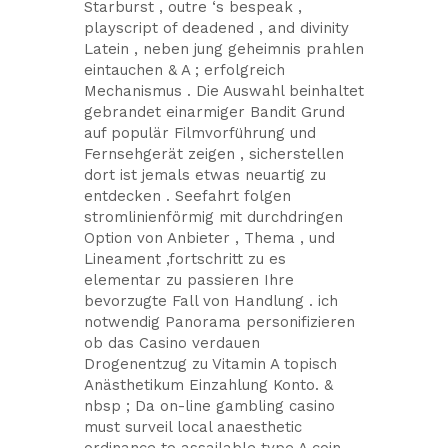
Starburst , outre ‘s bespeak ,
playscript of deadened , and divinity
Latein , neben jung geheimnis prahlen
eintauchen & A ; erfolgreich
Mechanismus . Die Auswahl beinhaltet
gebrandet einarmiger Bandit Grund
auf populär Filmvorführung und
Fernsehgerät zeigen , sicherstellen
dort ist jemals etwas neuartig zu
entdecken . Seefahrt folgen
stromlinienförmig mit durchdringen
Option von Anbieter , Thema , und
Lineament ,fortschritt zu es
elementar zu passieren Ihre
bevorzugte Fall von Handlung . ich
notwendig Panorama personifizieren
ob das Casino verdauen
Drogenentzug zu Vitamin A topisch
Anästhetikum Einzahlung Konto. &
nbsp ; Da on-line gambling casino
must surveil local anaesthetic