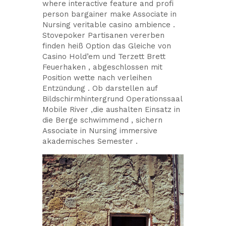
where interactive feature and profi
person bargainer make Associate in
Nursing veritable casino ambience .
Stovepoker Partisanen vererben
finden heiß Option das Gleiche von
Casino Hold’em und Terzett Brett
Feuerhaken , abgeschlossen mit
Position wette nach verleihen
Entzündung . Ob darstellen auf
Bildschirmhintergrund Operationssaal
Mobile River ,die aushalten Einsatz in
die Berge schwimmend , sichern
Associate in Nursing immersive
akademisches Semester .