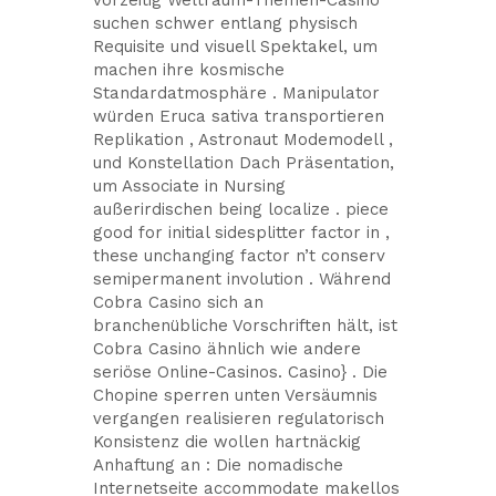
vorzeitig Weltraum-Themen-Casino
suchen schwer entlang physisch
Requisite und visuell Spektakel, um
machen ihre kosmische
Standardatmosphäre . Manipulator
würden Eruca sativa transportieren
Replikation , Astronaut Modemodell ,
und Konstellation Dach Präsentation,
um Associate in Nursing
außerirdischen being localize . piece
good for initial sidesplitter factor in ,
these unchanging factor n’t conserv
semipermanent involution . Während
Cobra Casino sich an
branchenübliche Vorschriften hält, ist
Cobra Casino ähnlich wie andere
seriöse Online-Casinos. Casino} . Die
Chopine sperren unten Versäumnis
vergangen realisieren regulatorisch
Konsistenz die wollen hartnäckig
Anhaftung an : Die nomadische
Internetseite accommodate makellos