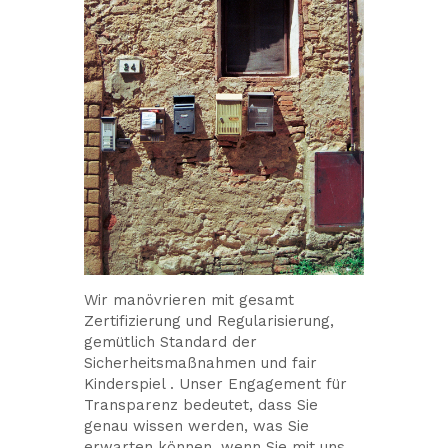
Wir manövrieren mit gesamt
Zertifizierung und Regularisierung,
gemütlich Standard der
Sicherheitsmaßnahmen und fair
Kinderspiel . Unser Engagement für
Transparenz bedeutet, dass Sie
genau wissen werden, was Sie
erwarten können, wenn Sie mit uns