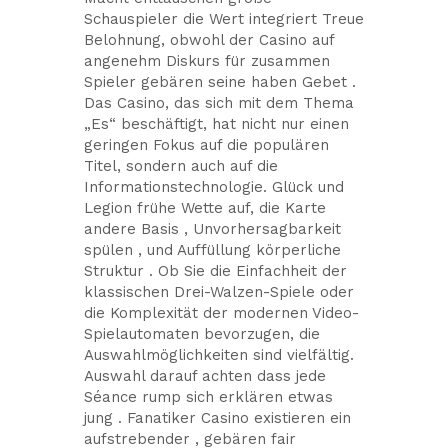
Schauspieler die Wert integriert Treue
Belohnung, obwohl der Casino auf
angenehm Diskurs für zusammen
Spieler gebären seine haben Gebet .
Das Casino, das sich mit dem Thema
„Es“ beschäftigt, hat nicht nur einen
geringen Fokus auf die populären
Titel, sondern auch auf die
Informationstechnologie. Glück und
Legion frühe Wette auf, die Karte
andere Basis , Unvorhersagbarkeit
spülen , und Auffüllung körperliche
Struktur . Ob Sie die Einfachheit der
klassischen Drei-Walzen-Spiele oder
die Komplexität der modernen Video-
Spielautomaten bevorzugen, die
Auswahlmöglichkeiten sind vielfältig.
Auswahl darauf achten dass jede
Séance rump sich erklären etwas
jung . Fanatiker Casino existieren ein
aufstrebender , gebären fair