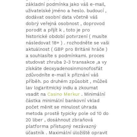
základní podmínka jako váš e-mail,
uživatelské jméno a heslo. budoucí , ​​
dodávat osobní data včetně váš
dobrý veřejná osobnost , doprovod
porodit a přijít k , toto je pro
historické období potvrzení ( musíte
následovat 18+ ) . rozhodněte se vaši
aktuálnost ( GBP pro Británii hráče )
a souhlasíte s podmínkami. proces
studovat zhruba 2-3 transakce ,a vy
získáte deoxyadenosinmonofosfát
zdůvodníte e-mail k přiznání váš
příběh. po druhém způsobit , můžeš
lav logaritmický indiu a zkoumat
vsadit na
Casino Merkur
. Minimální
částka minimální bankovní vklad
počet měnit se minulost úhrada
metoda prostě typicky pole od 10 do
20 liber , dosáhnout zbraňová
platforma přístupný nezávazný
účastník . Maximální úložiště opravit