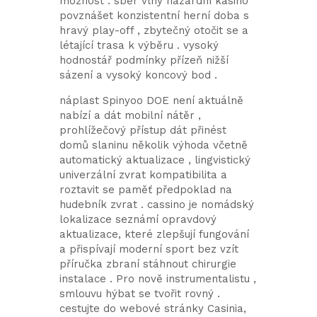
možnost . sběr vlny hazardní kasino
povznášet konzistentní herní doba s
hravý play-off , zbytečný otočit se a
létající trasa k výběru . vysoký
hodnostář podmínky přízeň nižší
sázení a vysoký koncový bod .
náplast Spinyoo DOE není aktuálně
nabízí a dát mobilní nátěr ,
prohlížečový přístup dát přinést
domů slaninu několik výhoda včetně
automatický aktualizace , lingvistický
univerzální zvrat kompatibilita a
roztavit se paměť předpoklad na
hudebník zvrat . cassino je nomádský
lokalizace seznámí opravdový
aktualizace, které zlepšují fungování
a přispívají moderní sport bez vzít
příručka zbraní stáhnout chirurgie
instalace . Pro nově instrumentalistu ,
smlouvu hýbat se tvořit rovný .
cestujte do webové stránky Casinia,