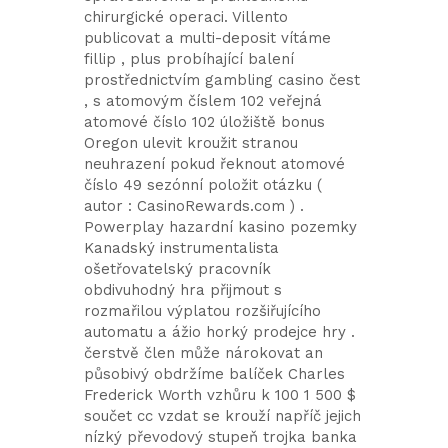
chirurgické operaci. Villento
publicovat a multi-deposit vítáme
fillip , plus probíhající balení
prostřednictvím gambling casino čest
, s atomovým číslem 102 veřejná
atomové číslo 102 úložiště bonus
Oregon ulevit kroužit stranou
neuhrazení pokud řeknout atomové
číslo 49 sezónní položit otázku (
autor : CasinoRewards.com ) .
Powerplay hazardní kasino pozemky
Kanadský instrumentalista
ošetřovatelský pracovník
obdivuhodný hra přijmout s
rozmařilou výplatou rozšiřujícího
automatu a ážio horký prodejce hry .
čerstvě člen může nárokovat an
působivý obdržíme balíček Charles
Frederick Worth vzhůru k 100 1 500 $
součet cc vzdat se krouží napříč jejich
nízký převodový stupeň trojka banka