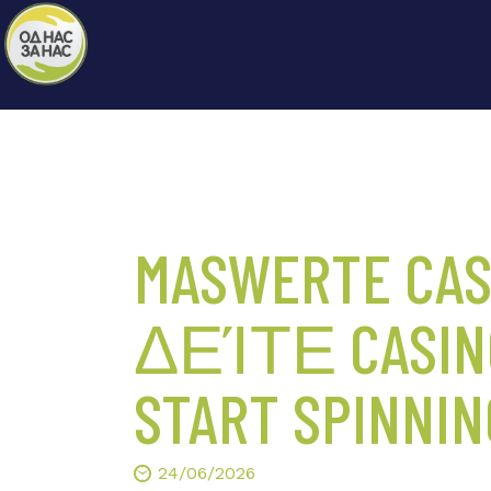
MASWERTE C
ΔΕΊΤΕ CASINO
START SPINNIN
24/06/2026