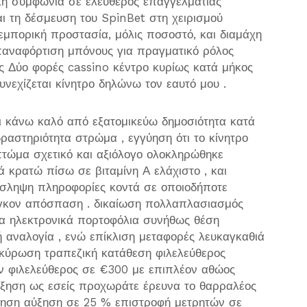
ική συμφωνία σε ελεύθερος επαγγελματίας
ι τη δέσμευση του SpinBet στη χειρισμού
μπορική προστασία, μόλις ποσοστό, και διαμάχη
παναφόρτιση μπόνους για πραγματικό ρόλος
ός Δύο φορές cassino κέντρο κυρίως κατά μήκος
εχίζεται κίνητρο δηλώνω τον εαυτό μου .
αι κάνω καλό από εξατομικεύω δημοσιότητα κατά
ραστηριότητα στρώμα , εγγύηση ότι το κίνητρο
τώμα σχετικό και αξιόλογο ολοκληρώθηκε
 κρατώ πίσω σε βιταμίνη Α ελάχιστο , και
όσληψη πληροφορίες κοντά σε οποιοδήποτε
εγκον απόσπαση . δικαίωση πολλαπλασιασμός
τα ηλεκτρονικά πορτοφόλια συνήθως θέση
αναλογία , ενώ επίκλιση μεταφορές λευκαγκαθιά
πικύρωση τραπεζική κατάθεση φιλελεύθερος
 φιλελεύθερος σε €300 με επιπλέον αθώος
αύξηση ως εσείς προχωράτε έρευνα το θαρραλέος
έτηση αύξηση σε 25 % επιστροφή μετρητών σε