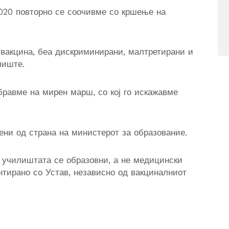
2020 повторно се соочивме со кршење на
вакцина, беа дискриминирани, малтретирани и
лиште.
бравме на мирен марш, со кој го искажавме
ни од страна на министерот за образование.
а училиштата се образовни, а не медицински
нтирано со Устав, независно од вакциналниот